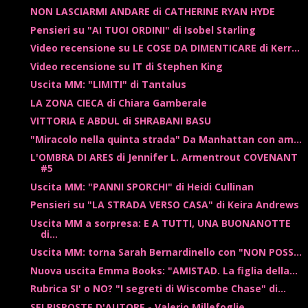
NON LASCIARMI ANDARE di CATHERINE RYAN HYDE
Pensieri su "AI TUOI ORDINI" di Isobel Starling
Video recensione su LE COSE DA DIMENTICARE di Kerr...
Video recensione su IT di Stephen King
Uscita MM: "LIMITI" di Tantalus
LA ZONA CIECA di Chiara Gamberale
VITTORIA E ABDUL di SHRABANI BASU
"Miracolo nella quinta strada" Da Manhattan con am...
L'OMBRA DI ARES di Jennifer L. Armentrout COVENANT
#5
Uscita MM: "PANNI SPORCHI" di Heidi Cullinan
Pensieri su "LA STRADA VERSO CASA" di Keira Andrews
Uscita MM a sorpresa: E A TUTTI, UNA BUONANOTTE
di...
Uscita MM: torna Sarah Bernardinello con "NON POSS...
Nuova uscita Emma Books: "AMISTAD. La figlia della...
Rubrica SI' o NO? "I segreti di Wiscombe Chase" di...
SEI RISPOSTE D'AUTORE - Valerio Millefoglie