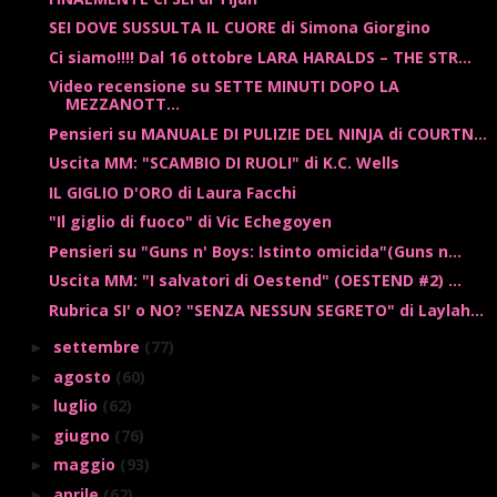
SEI DOVE SUSSULTA IL CUORE di Simona Giorgino
Ci siamo!!!! Dal 16 ottobre LARA HARALDS – THE STR...
Video recensione su SETTE MINUTI DOPO LA
MEZZANOTT...
Pensieri su MANUALE DI PULIZIE DEL NINJA di COURTN...
Uscita MM: "SCAMBIO DI RUOLI" di K.C. Wells
IL GIGLIO D'ORO di Laura Facchi
"Il giglio di fuoco" di Vic Echegoyen
Pensieri su "Guns n' Boys: Istinto omicida"(Guns n...
Uscita MM: "I salvatori di Oestend" (OESTEND #2) ...
Rubrica SI' o NO? "SENZA NESSUN SEGRETO" di Laylah...
settembre
(77)
►
agosto
(60)
►
luglio
(62)
►
giugno
(76)
►
maggio
(93)
►
aprile
(62)
►