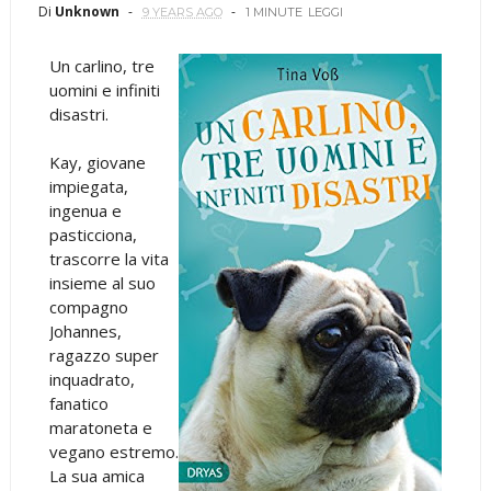
Di
Unknown
9 YEARS AGO
1 MINUTE
LEGGI
Un carlino, tre
uomini e infiniti
disastri.
Kay, giovane
impiegata,
ingenua e
pasticciona,
trascorre la vita
insieme al suo
compagno
Johannes,
ragazzo super
inquadrato,
fanatico
maratoneta e
vegano estremo.
La sua amica