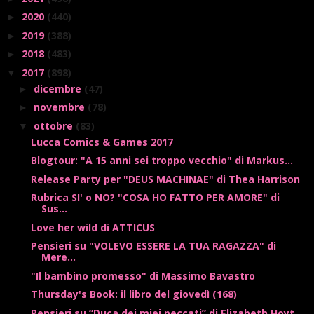
2020
(440)
►
2019
(388)
►
2018
(483)
►
2017
(898)
▼
dicembre
(47)
►
novembre
(78)
►
ottobre
(83)
▼
Lucca Comics & Games 2017
Blogtour: "A 15 anni sei troppo vecchio" di Markus...
Release Party per "DEUS MACHINAE" di Thea Harrison
Rubrica SI' o NO? "COSA HO FATTO PER AMORE" di
Sus...
Love her wild di ATTICUS
Pensieri su "VOLEVO ESSERE LA TUA RAGAZZA" di
Mere...
"Il bambino promesso" di Massimo Bavastro
Thursday's Book: il libro del giovedì (168)
Pensieri su “Duca dei miei peccati” di Elizabeth Hoyt