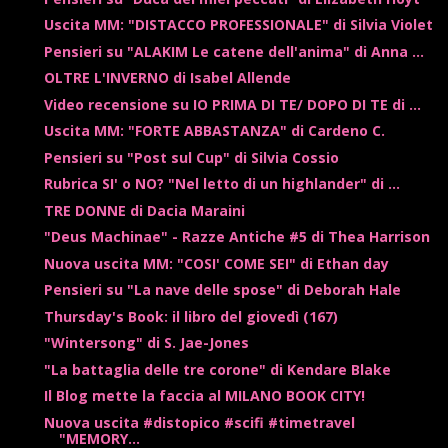
Uscita MM: "DISTACCO PROFESSIONALE" di Silvia Violet
Pensieri su "ALAKIM Le catene dell'anima" di Anna ...
OLTRE L'INVERNO di Isabel Allende
Video recensione su IO PRIMA DI TE/ DOPO DI TE di ...
Uscita MM: "FORTE ABBASTANZA" di Cardeno C.
Pensieri su "Post sul Cup" di Silvia Cossio
Rubrica SI' o NO? "Nel letto di un highlander" di ...
TRE DONNE di Dacia Maraini
"Deus Machinae" - Razze Antiche #5 di Thea Harrison
Nuova uscita MM: "COSI' COME SEI" di Ethan day
Pensieri su "La nave delle spose" di Deborah Hale
Thursday's Book: il libro del giovedì (167)
"Wintersong" di S. Jae-Jones
"La battaglia delle tre corone" di Kendare Blake
Il Blog mette la faccia al MILANO BOOK CITY!
Nuova uscita #distopico #scifi #timetravel
"MEMORY...