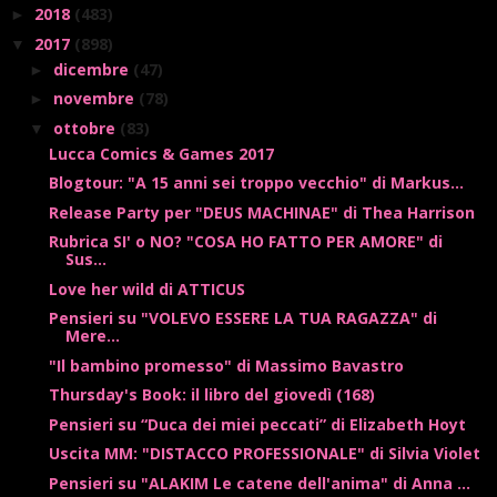
2018
(483)
►
2017
(898)
▼
dicembre
(47)
►
novembre
(78)
►
ottobre
(83)
▼
Lucca Comics & Games 2017
Blogtour: "A 15 anni sei troppo vecchio" di Markus...
Release Party per "DEUS MACHINAE" di Thea Harrison
Rubrica SI' o NO? "COSA HO FATTO PER AMORE" di
Sus...
Love her wild di ATTICUS
Pensieri su "VOLEVO ESSERE LA TUA RAGAZZA" di
Mere...
"Il bambino promesso" di Massimo Bavastro
Thursday's Book: il libro del giovedì (168)
Pensieri su “Duca dei miei peccati” di Elizabeth Hoyt
Uscita MM: "DISTACCO PROFESSIONALE" di Silvia Violet
Pensieri su "ALAKIM Le catene dell'anima" di Anna ...