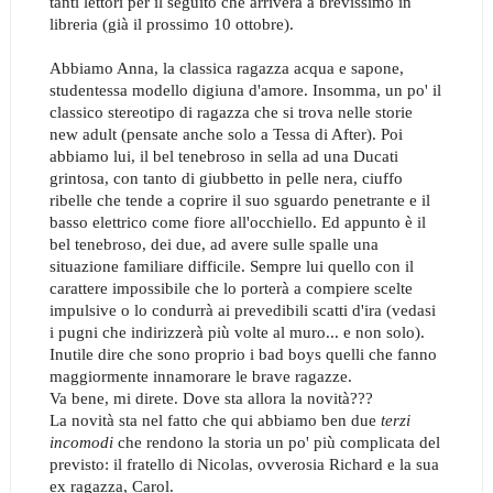
tanti lettori per il seguito che arriverà a brevissimo in
libreria (già il prossimo 10 ottobre).
Abbiamo Anna, la classica ragazza acqua e sapone,
studentessa modello digiuna d'amore. Insomma, un po' il
classico stereotipo di ragazza che si trova nelle storie
new adult (pensate anche solo a Tessa di After). Poi
abbiamo lui, il bel tenebroso in sella ad una Ducati
grintosa, con tanto di giubbetto in pelle nera, ciuffo
ribelle che tende a coprire il suo sguardo penetrante e il
basso elettrico come fiore all'occhiello. Ed appunto è il
bel tenebroso, dei due, ad avere sulle spalle una
situazione familiare difficile. Sempre lui quello con il
carattere impossibile che lo porterà a compiere scelte
impulsive o lo condurrà ai prevedibili scatti d'ira (vedasi
i pugni che indirizzerà più volte al muro... e non solo).
Inutile dire che sono proprio i bad boys quelli che fanno
maggiormente innamorare le brave ragazze.
Va bene, mi direte. Dove sta allora la novità???
La novità sta nel fatto che qui abbiamo ben due
terzi
incomodi
che rendono la storia un po' più complicata del
previsto: il fratello di Nicolas, ovverosia Richard e la sua
ex ragazza, Carol.