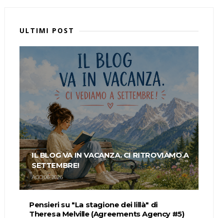
ULTIMI POST
IL BLOG VA IN VACANZA. CI RITROVIAMO A
SETTEMBRE!
AGO 06, 2026
Pensieri su "La stagione dei lillà" di
Theresa Melville (Agreements Agency #5)