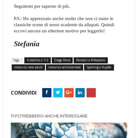
Seguitemi per saperne di più.
P.S.: Ho apprezzato anche molto che non ci siano le
classiche scene di sesso scadente da allupati. Quindi
eccovi ancora un ulteriore motivo per leggerlo!
Stefania
Tags :
4 stelline e 1/2
Diego Ferra
Pensieri e Riflessioni
romanzo new adult
romanzo sentimentale
Sperling e Kupfer
CONDIVIDI
TI POTREBBERO ANCHE INTERESSARE