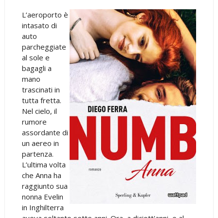
L’aeroporto è
intasato di
auto
parcheggiate
al sole e
bagagli a
mano
trascinati in
tutta fretta.
Nel cielo, il
rumore
assordante di
un aereo in
partenza.
L’ultima volta
che Anna ha
raggiunto sua
nonna Evelin
in Inghilterra
aveva soltanto sette anni. Ora, a diciott'anni, e al