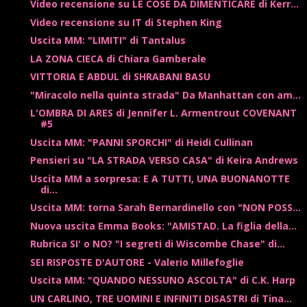
Video recensione su LE COSE DA DIMENTICARE di Kerr...
Video recensione su IT di Stephen King
Uscita MM: "LIMITI" di Tantalus
LA ZONA CIECA di Chiara Gamberale
VITTORIA E ABDUL di SHRABANI BASU
"Miracolo nella quinta strada" Da Manhattan con am...
L'OMBRA DI ARES di Jennifer L. Armentrout COVENANT
#5
Uscita MM: "PANNI SPORCHI" di Heidi Cullinan
Pensieri su "LA STRADA VERSO CASA" di Keira Andrews
Uscita MM a sorpresa: E A TUTTI, UNA BUONANOTTE
di...
Uscita MM: torna Sarah Bernardinello con "NON POSS...
Nuova uscita Emma Books: "AMISTAD. La figlia della...
Rubrica SI' o NO? "I segreti di Wiscombe Chase" di...
SEI RISPOSTE D'AUTORE - Valerio Millefoglie
Uscita MM: "QUANDO NESSUNO ASCOLTA" di C.K. Harp
UN CARLINO, TRE UOMINI E INFINITI DISASTRI di Tina...