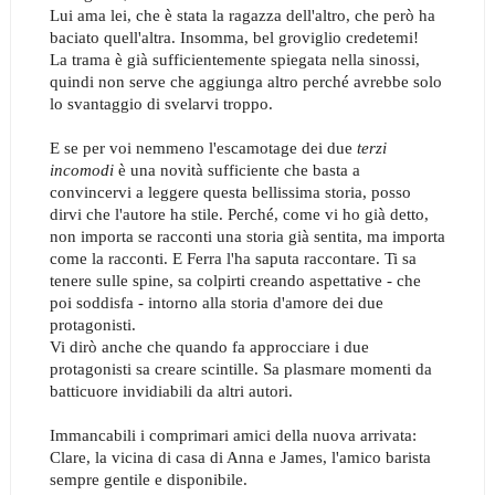
Lui ama lei, che è stata la ragazza dell'altro, che però ha
baciato quell'altra. Insomma, bel groviglio credetemi!
La trama è già sufficientemente spiegata nella sinossi,
quindi non serve che aggiunga altro perché avrebbe solo
lo svantaggio di svelarvi troppo.
E se per voi nemmeno l'escamotage dei due
terzi
incomodi
è una novità sufficiente che basta a
convincervi a leggere questa bellissima storia, posso
dirvi che l'autore ha stile. Perché, come vi ho già detto,
non importa se racconti una storia già sentita, ma importa
come la racconti. E Ferra l'ha saputa raccontare. Ti sa
tenere sulle spine, sa colpirti creando aspettative - che
poi soddisfa - intorno alla storia d'amore dei due
protagonisti.
Vi dirò anche che quando fa approcciare i due
protagonisti sa creare scintille. Sa plasmare momenti da
batticuore invidiabili da altri autori.
Immancabili i comprimari amici della nuova arrivata:
Clare, la vicina di casa di Anna e James, l'amico barista
sempre gentile e disponibile.