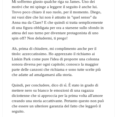
Mi soffermo giusto qualche riga su James. Uno dei
motivi che mi spinge a leggere il seguito è anche lui.
Trovo poco chiaro il suo ruolo, per il momento. Diego,
mi vuoi dire che lui non è attratto in "quel senso" da
Anna ma da Clare? E che quindi si tratta semplicemente
di una figura obbligata per ora a starsene sullo sfondo in
attesa del suo turno per diventare protagonista di uno
spin off? Non deludermi, ti prego!
Ah, prima di chiudere, mi complimento anche per il
titolo: azzeccatissimo. Ho apprezzato il richiamo ai
Linkin Park come pure l'idea di proporre una colonna
sonora diversa per ogni capitolo; conosco la maggior
parte delle canzoni che richiama e sono tutte scelte più
che adatte ad amalgamarsi alla storia.
Quindi, per concludere, dico di sì. È stato in grado di
mettere nero su bianco le emozioni di una ragazza
diciottenne che si approccia per la prima volta all'amore
creando una storia accattivante. Pertanto questo non può
che essere un ulteriore garanzia del fatto che leggerò il
seguito.