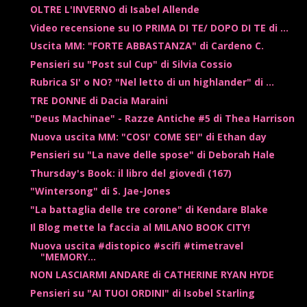
OLTRE L'INVERNO di Isabel Allende
Video recensione su IO PRIMA DI TE/ DOPO DI TE di ...
Uscita MM: "FORTE ABBASTANZA" di Cardeno C.
Pensieri su "Post sul Cup" di Silvia Cossio
Rubrica SI' o NO? "Nel letto di un highlander" di ...
TRE DONNE di Dacia Maraini
"Deus Machinae" - Razze Antiche #5 di Thea Harrison
Nuova uscita MM: "COSI' COME SEI" di Ethan day
Pensieri su "La nave delle spose" di Deborah Hale
Thursday's Book: il libro del giovedì (167)
"Wintersong" di S. Jae-Jones
"La battaglia delle tre corone" di Kendare Blake
Il Blog mette la faccia al MILANO BOOK CITY!
Nuova uscita #distopico #scifi #timetravel
"MEMORY...
NON LASCIARMI ANDARE di CATHERINE RYAN HYDE
Pensieri su "AI TUOI ORDINI" di Isobel Starling