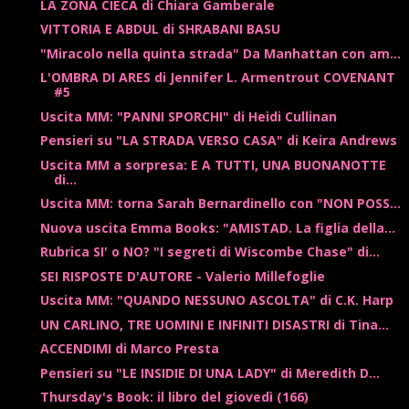
LA ZONA CIECA di Chiara Gamberale
VITTORIA E ABDUL di SHRABANI BASU
"Miracolo nella quinta strada" Da Manhattan con am...
L'OMBRA DI ARES di Jennifer L. Armentrout COVENANT
#5
Uscita MM: "PANNI SPORCHI" di Heidi Cullinan
Pensieri su "LA STRADA VERSO CASA" di Keira Andrews
Uscita MM a sorpresa: E A TUTTI, UNA BUONANOTTE
di...
Uscita MM: torna Sarah Bernardinello con "NON POSS...
Nuova uscita Emma Books: "AMISTAD. La figlia della...
Rubrica SI' o NO? "I segreti di Wiscombe Chase" di...
SEI RISPOSTE D'AUTORE - Valerio Millefoglie
Uscita MM: "QUANDO NESSUNO ASCOLTA" di C.K. Harp
UN CARLINO, TRE UOMINI E INFINITI DISASTRI di Tina...
ACCENDIMI di Marco Presta
Pensieri su "LE INSIDIE DI UNA LADY" di Meredith D...
Thursday's Book: il libro del giovedì (166)