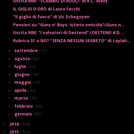
Uscita MM: "SCAMBIO DI RUOLI" di K.C. Wells
IL GIGLIO D'ORO di Laura Facchi
"Il giglio di fuoco" di Vic Echegoyen
Pensieri su "Guns n' Boys: Istinto omicida"(Guns n...
Uscita MM: "I salvatori di Oestend" (OESTEND #2) ...
Rubrica SI' o NO? "SENZA NESSUN SEGRETO" di Laylah...
settembre
(77)
►
agosto
(60)
►
luglio
(62)
►
giugno
(76)
►
maggio
(93)
►
aprile
(62)
►
marzo
(92)
►
febbraio
(80)
►
gennaio
(88)
►
2016
(868)
►
2015
(903)
►