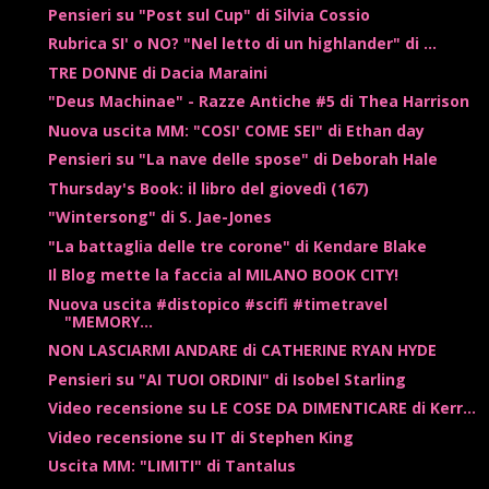
Pensieri su "Post sul Cup" di Silvia Cossio
Rubrica SI' o NO? "Nel letto di un highlander" di ...
TRE DONNE di Dacia Maraini
"Deus Machinae" - Razze Antiche #5 di Thea Harrison
Nuova uscita MM: "COSI' COME SEI" di Ethan day
Pensieri su "La nave delle spose" di Deborah Hale
Thursday's Book: il libro del giovedì (167)
"Wintersong" di S. Jae-Jones
"La battaglia delle tre corone" di Kendare Blake
Il Blog mette la faccia al MILANO BOOK CITY!
Nuova uscita #distopico #scifi #timetravel
"MEMORY...
NON LASCIARMI ANDARE di CATHERINE RYAN HYDE
Pensieri su "AI TUOI ORDINI" di Isobel Starling
Video recensione su LE COSE DA DIMENTICARE di Kerr...
Video recensione su IT di Stephen King
Uscita MM: "LIMITI" di Tantalus