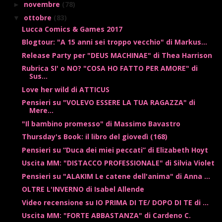
novembre
(78)
►
ottobre
(83)
▼
Lucca Comics & Games 2017
Blogtour: "A 15 anni sei troppo vecchio" di Markus...
Release Party per "DEUS MACHINAE" di Thea Harrison
Rubrica SI' o NO? "COSA HO FATTO PER AMORE" di
Sus...
Love her wild di ATTICUS
Pensieri su "VOLEVO ESSERE LA TUA RAGAZZA" di
Mere...
"Il bambino promesso" di Massimo Bavastro
Thursday's Book: il libro del giovedì (168)
Pensieri su “Duca dei miei peccati” di Elizabeth Hoyt
Uscita MM: "DISTACCO PROFESSIONALE" di Silvia Violet
Pensieri su "ALAKIM Le catene dell'anima" di Anna ...
OLTRE L'INVERNO di Isabel Allende
Video recensione su IO PRIMA DI TE/ DOPO DI TE di ...
Uscita MM: "FORTE ABBASTANZA" di Cardeno C.