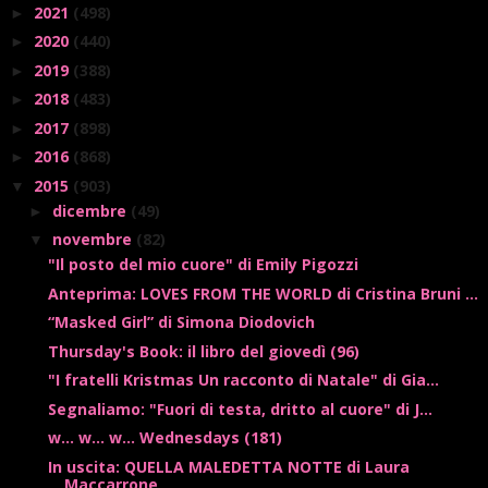
2021
(498)
►
2020
(440)
►
2019
(388)
►
2018
(483)
►
2017
(898)
►
2016
(868)
►
2015
(903)
▼
dicembre
(49)
►
novembre
(82)
▼
"Il posto del mio cuore" di Emily Pigozzi
Anteprima: LOVES FROM THE WORLD di Cristina Bruni ...
“Masked Girl” di Simona Diodovich
Thursday's Book: il libro del giovedì (96)
"I fratelli Kristmas Un racconto di Natale" di Gia...
Segnaliamo: "Fuori di testa, dritto al cuore" di J...
w... w... w... Wednesdays (181)
In uscita: QUELLA MALEDETTA NOTTE di Laura
Maccarrone