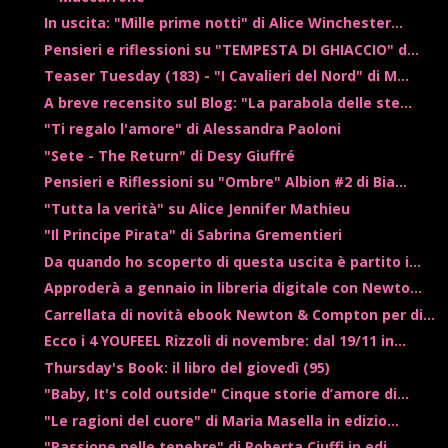
In uscita: "Mille prime notti" di Alice Winchester...
Pensieri e riflessioni su "TEMPESTA DI GHIACCIO" d...
Teaser Tuesday (183) - "I Cavalieri del Nord" di M...
A breve recensito sul Blog: "La parabola delle ste...
"Ti regalo l'amore" di Alessandra Paoloni
"Sete - The Return" di Desy Giuffré
Pensieri e Riflessioni su "Ombre" Albion #2 di Bia...
"Tutta la verità" su Alice Jennifer Mathieu
"Il Principe Pirata" di Sabrina Grementieri
Da quando ho scoperto di questa uscita è partito i...
Approderà a gennaio in libreria digitale con Newto...
Carrellata di novità ebook Newton & Compton per di...
Ecco i 4 YOUFEEL Rizzoli di novembre: dal 19/11 in...
Thursday's Book: il libro del giovedì (95)
"Baby, It's cold outside" Cinque storie d’amore di...
"Le ragioni del cuore" di Maria Masella in edizio...
"Passione nelle tenebre" di Roberta Ciuffi in edi...