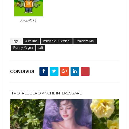
Amarilli73
Tags :
4 stelline
Pensieri e Riflessioni
Romanzo MM
Runny Magma
self
CONDIVIDI
TI POTREBBERO ANCHE INTERESSARE