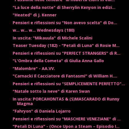
"La luce della notte" di Sherrylin Kenyon in edizi...
"Heated" di J. Kenner
Pensieri e riflessioni su "Non avevo scelta" di Do...
w... w... w... Wednesdays (180)
In uscita: "Mikauula" di Michele Scalini
Teaser Tuesday (182) - "Petali di Luna" di Rosie M...
Pensieri e riflessioni su "PERFECT STRANGERS" di R...
"L'Ombra della Cometa" di Giulia Anna Gallo
"Malombre" - AA.VV.
"Carnacki Il Cacciatore di Fantasmi" di William H....
Pensieri e riflessioni su "SEMPLICEMENTE PERFETTO"...
"Natale sotto la neve" di Karen Swan
In uscita: PORCAHONTAS & (S)MASCARADO di Runny
Magma
"Fahryon" di Daniela Lojarro
Pensieri e riflessioni su "MASCHERE VENEZIANE" di ...
"Petali Di Luna" - (Once Upon a Steam – Episodio I...