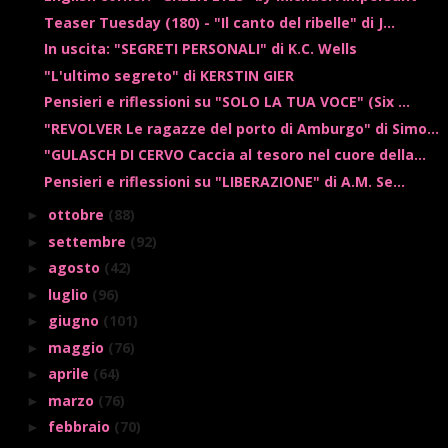
Teaser Tuesday (180) - "Il canto del ribelle" di J...
In uscita: "SEGRETI PERSONALI" di K.C. Wells
"L'ultimo segreto" di KERSTIN GIER
Pensieri e riflessioni su "SOLO LA TUA VOCE" (Six ...
"REVOLVER Le ragazze del porto di Amburgo" di Simo...
"GULASCH DI CERVO Caccia al tesoro nel cuore della...
Pensieri e riflessioni su "LIBERAZIONE" di A.M. Se...
ottobre
(88)
►
settembre
(92)
►
agosto
(42)
►
luglio
(96)
►
giugno
(101)
►
maggio
(76)
►
aprile
(64)
►
marzo
(76)
►
febbraio
(70)
►