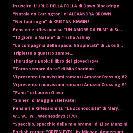
In uscita: L'URLO DELLA FOLLA di Dawn Blackdrige
"Natale da Carrington" di ALEXANDRA BROWN
"Nei tuoi sogni" di KRISTAN HIGGINS
Pensieri e riflessioni su "UN AMORE DA FILM" di Su...
"12 giorni a Natale" di Trisha Ashley
"La compagnia della spada. Gli spietati" di Luke S...
Tripletta a quattro zampe...
Thursday's Book: il libro del giovedì (94)
"Torno sempre da te" di Mia Sheridan
Vi presento i nuovissimi romanzi AmazonCrossing #2
Vi presento i nuovissimi romanzi AmazonCrossing #1
"Panic" di Lauren Oliver
"Sinner" di Maggie Stiefvater
Pensieri e Riflessioni su "La sconosciuta" di Mary...
w... w... w... Wednesdays (178)
"Specchio, specchio delle mie brame" di Elisa Manzini
English corner: "GREEN EYES" by Michael Ampersant