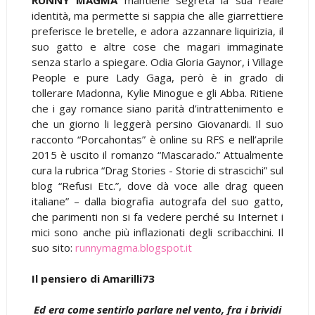
identità, ma permette si sappia che alle giarrettiere
preferisce le bretelle, e adora azzannare liquirizia, il
suo gatto e altre cose che magari immaginate
senza starlo a spiegare. Odia Gloria Gaynor, i Village
People e pure Lady Gaga, però è in grado di
tollerare Madonna, Kylie Minogue e gli Abba. Ritiene
che i gay romance siano parità d’intrattenimento e
che un giorno li leggerà persino Giovanardi. Il suo
racconto “Porcahontas” è online su RFS e nell’aprile
2015 è uscito il romanzo “Mascarado.” Attualmente
cura la rubrica “Drag Stories - Storie di strascichi” sul
blog “Refusi Etc.”, dove dà voce alle drag queen
italiane” – dalla biografia autografa del suo gatto,
che parimenti non si fa vedere perché su Internet i
mici sono anche più inflazionati degli scribacchini. Il
suo sito:
runnymagma.blogspot.it
Il pensiero di Amarilli73
Ed era come sentirlo parlare nel vento, fra i brividi