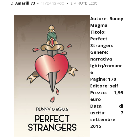
Di
Amarilli73
11 YEARS AGO
2 MINUTE
LEGGI
Autore: Runny
Magma
Titolo:
Perfect
Strangers
Genere:
narrativa
lgbtq/romanc
e
Pagine: 170
Editore: self
Prezzo: 1,99
euro
Data di
uscita: 7
settembre
2015