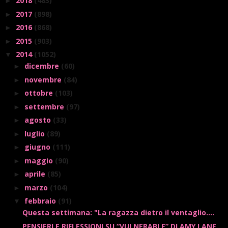
2018
(483)
►
2017
(898)
►
2016
(868)
►
2015
(903)
►
2014
(1052)
▼
dicembre
(60)
►
novembre
(84)
►
ottobre
(103)
►
settembre
(97)
►
agosto
(33)
►
luglio
(89)
►
giugno
(111)
►
maggio
(90)
►
aprile
(85)
►
marzo
(104)
►
febbraio
(91)
▼
Questa settimana: "La ragazza dietro il ventaglio....
PENSIERI E RIFLESSIONI SU “VULNERABLE” DI AMY LANE