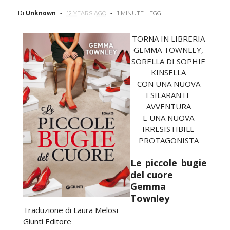
Di
Unknown
12 YEARS AGO
1 MINUTE
LEGGI
TORNA IN LIBRERIA
GEMMA TOWNLEY,
SORELLA DI SOPHIE
KINSELLA
CON UNA NUOVA
ESILARANTE
AVVENTURA
E UNA NUOVA
IRRESISTIBILE
PROTAGONISTA
Le piccole bugie
del cuore
Gemma
Townley
Traduzione di Laura Melosi
Giunti Editore