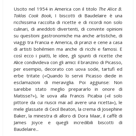
Uscito nel 1954 in America con il titolo
The Alice B.
Toklas Cook Book
, I biscotti di Baudelaire è una
ricchissima raccolta di ricette e di ricordi non solo
culinari, di aneddoti divertenti, di convinte opinioni
su questioni gastronomiche ma anche artistiche, di
viaggi tra Francia e America, di pranzi e cene a casa
di artisti bohémien ma anche di ricchi e famosi. E
così ecco i piatti, le idee, gli spunti di ricette che
Alice condivideva con gli amici: il branzino di Picasso,
per esempio, decorato con uova sode, tartufi ed
erbe tritate («Quando lo servii Picasso diede in
esclamazioni di meraviglia. Poi aggiunse: Non
sarebbe stato meglio prepararlo in onore di
Matisse?»), le uova alla Francis Picabia («il solo
pittore da cui riuscii mai ad avere una ricetta»), le
mele glassate di Cecil Beaton, la crema di Josephine
Baker, la minestra di alloro di Dora Maar, il caffè di
James Joyce e quegli incredibili biscotti di
Baudelaire...