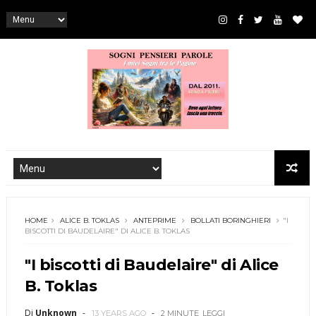
HOME
ALICE B. TOKLAS
ANTEPRIME
BOLLATI BORINGHIERI
"I
BISCOTTI DI BAUDELAIRE" DI ALICE B. TOKLAS
"I biscotti di Baudelaire" di Alice
B. Toklas
Di
Unknown
13 YEARS AGO
2 MINUTE
LEGGI