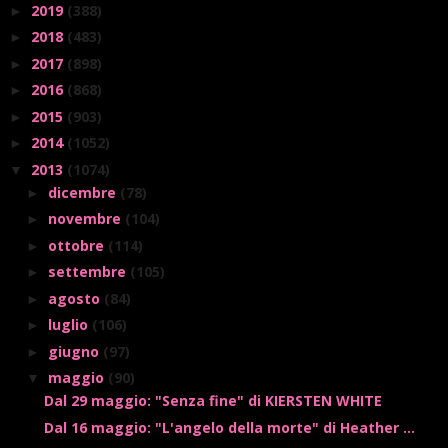
2019
(388)
►
2018
(483)
►
2017
(898)
►
2016
(868)
►
2015
(903)
►
2014
(1052)
►
2013
(1074)
▼
dicembre
(78)
►
novembre
(104)
►
ottobre
(114)
►
settembre
(105)
►
agosto
(84)
►
luglio
(106)
►
giugno
(97)
►
maggio
(90)
▼
Dal 29 maggio: "Senza fine" di KIERSTEN WHITE
Dal 16 maggio: "L'angelo della morte" di Heather ...