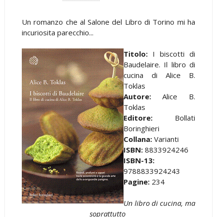
Un romanzo che al Salone del Libro di Torino mi ha
incuriosita parecchio...
Titolo:
I biscotti di
Baudelaire. Il libro di
cucina di Alice B.
Toklas
Autore:
Alice B.
Toklas
Editore:
Bollati
Boringhieri
Collana:
Varianti
ISBN:
8833924246
ISBN-13:
9788833924243
Pagine:
234
Un libro di cucina, ma
soprattutto