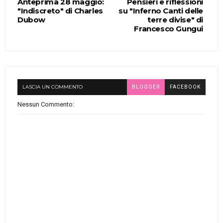
Anteprima 28 maggio:
Pensieri e riflessioni
"Indiscreto" di Charles
su "Inferno Canti delle
Dubow
terre divise" di
Francesco Gungui
LASCIA UN COMMENTO
BLOGGER
FACEBOOK
Nessun Commento: