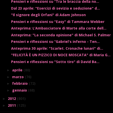
Pensieri e riflessioni su “Tra le braccia della no...
Dal 23 aprile: "Esercizi di sevizia e seduzione" d...
"Il signore degli Orfani" di Adam Johnson
Pensieri e riflessioni su "Easy" di Tammara Webber
Anteprima: L’Ambasciatore di Marte alla corte dell...
Anteprima: "La seconda opinione" di Michael S. Palmer
Pensieri e riflessioni su “Gabriel's inferno - Ten...
Anteprima 30 aprile: "Scarlet. Cronache lunari" di...
"FELICITÀ È UN PIZZICO DI NOCE MOSCATA" di Maria G...
Pensieri e riflessioni su "Sotto tiro" di David Ba...
aprile
(80)
►
marzo
(76)
►
febbraio
(72)
►
gennaio
(68)
►
2012
(801)
►
2011
(125)
►