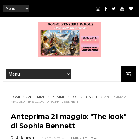
HOME
ANTEPRIME
PIEMME
SOPHIA BENNETT
ANTEPRIMA 21
MAGGIO: "THE LOOK" DI SOPHIA BENNETT
Anteprima 21 maggio: "The look"
di Sophia Bennett
Di
Unknown
13 YEARS AGO
1 MINUTE
LEGGI