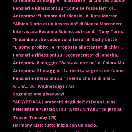
Anteprima 28 maggio: "Indiscreto" di Charles Dubow
Pensieri e Riflessioni su "Come se fosse ieri" di ...
Anteprima: "L'ombra del silenzio" di Kate Morton
"Albion Diario di un'Assassina" di Bianca Marconero
Intervista a Rosanna Rubino, autrice di "Tony Torm...
"Il bambino che cadde sulla terra" di Kathy Lette
"L'uomo proibito" e "Proposta allettante" di Chiar...
Pensieri e riflessioni su "Sconsacrato" di Jonatha...
Anteprima 8 maggio: "Bastava dire no" di Chiara Ma...
Anteprima 21 maggio: "La ricetta segreta dell'amor...
Pensieri e riflessioni su "Il vento che sa di miel...
w... w... w... Wednesdays (72)
Segnalazione giveaway!
"AEGYPTIACA I prescelti degli dei" di Dean Lucas
PENSIERI E RIFLESSIONI SU “NESSUN TABU’” DI JESS M...
Teaser Tuesday (78)
Harmony Kiss: tutto inizia con un bacio...