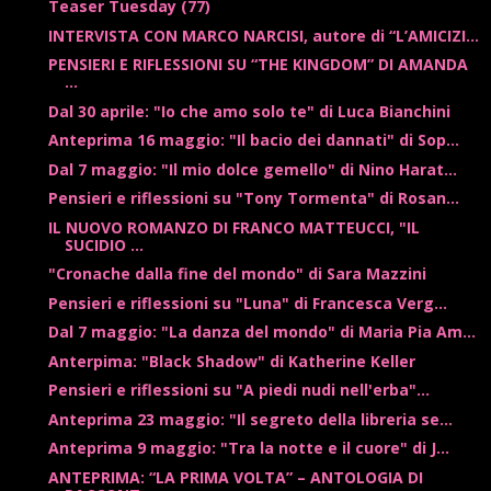
Teaser Tuesday (77)
INTERVISTA CON MARCO NARCISI, autore di “L’AMICIZI...
PENSIERI E RIFLESSIONI SU “THE KINGDOM” DI AMANDA
...
Dal 30 aprile: "Io che amo solo te" di Luca Bianchini
Anteprima 16 maggio: "Il bacio dei dannati" di Sop...
Dal 7 maggio: "Il mio dolce gemello" di Nino Harat...
Pensieri e riflessioni su "Tony Tormenta" di Rosan...
IL NUOVO ROMANZO DI FRANCO MATTEUCCI, "IL
SUCIDIO ...
"Cronache dalla fine del mondo" di Sara Mazzini
Pensieri e riflessioni su "Luna" di Francesca Verg...
Dal 7 maggio: "La danza del mondo" di Maria Pia Am...
Anterpima: "Black Shadow" di Katherine Keller
Pensieri e riflessioni su "A piedi nudi nell'erba"...
Anteprima 23 maggio: "Il segreto della libreria se...
Anteprima 9 maggio: "Tra la notte e il cuore" di J...
ANTEPRIMA: “LA PRIMA VOLTA” – ANTOLOGIA DI