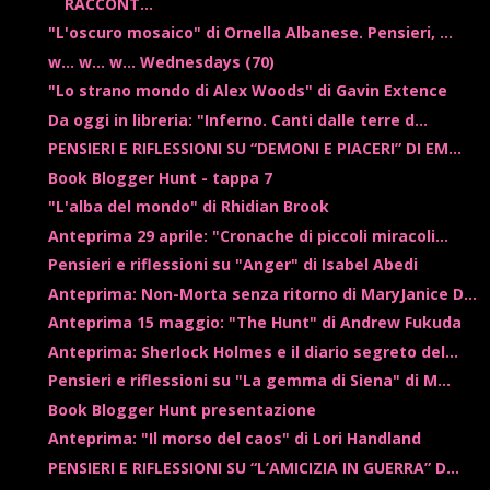
RACCONT...
"L'oscuro mosaico" di Ornella Albanese. Pensieri, ...
w... w... w... Wednesdays (70)
"Lo strano mondo di Alex Woods" di Gavin Extence
Da oggi in libreria: "Inferno. Canti dalle terre d...
PENSIERI E RIFLESSIONI SU “DEMONI E PIACERI” DI EM...
Book Blogger Hunt - tappa 7
"L'alba del mondo" di Rhidian Brook
Anteprima 29 aprile: "Cronache di piccoli miracoli...
Pensieri e riflessioni su "Anger" di Isabel Abedi
Anteprima: Non-Morta senza ritorno di MaryJanice D...
Anteprima 15 maggio: "The Hunt" di Andrew Fukuda
Anteprima: Sherlock Holmes e il diario segreto del...
Pensieri e riflessioni su "La gemma di Siena" di M...
Book Blogger Hunt presentazione
Anteprima: "Il morso del caos" di Lori Handland
PENSIERI E RIFLESSIONI SU “L’AMICIZIA IN GUERRA” D...