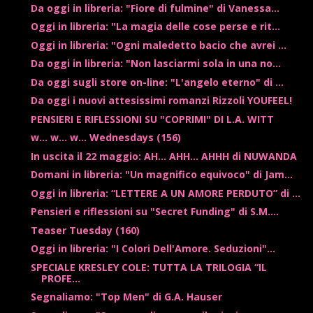
Da oggi in libreria: "Fiore di fulmine" di Vanessa...
Oggi in libreria: "La magia delle cose perse e rit...
Oggi in libreria: "Ogni maledetto bacio che avrei ...
Da oggi in libreria: "Non lasciarmi sola in una no...
Da oggi sugli store on-line: "L'angelo eterno" di ...
Da oggi i nuovi attesissimi romanzi Rizzoli YOUFEEL!
PENSIERI E RIFLESSIONI SU "COPRIMI" DI L.A. WITT
w... w... w... Wednesdays (156)
In uscita il 22 maggio: AH... AHH... AHHH di NUWANDA
Domani in libreria: "Un magnifico equivoco" di Jam...
Oggi in libreria: “LETTERE A UN AMORE PERDUTO” di ...
Pensieri e riflessioni su "Secret Funding" di S.M....
Teaser Tuesday (160)
Oggi in libreria: "I Colori Dell'Amore. Seduzioni"...
SPECIALE KRESLEY COLE: TUTTA LA TRILOGIA “IL
PROFE...
Segnaliamo: "Top Men" di G.A. Hauser