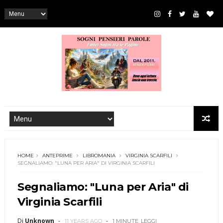
HOME
ANTEPRIME
LIBROMANIA
VIRGINIA SCARFILI
SEGNALIAMO: "LUNA PER ARIA" DI VIRGINIA SCARFILI
Segnaliamo: "Luna per Aria" di
Virginia Scarfili
Di
Unknown
11 YEARS AGO
1 MINUTE
LEGGI