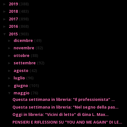
2019
(388)
►
2018
(483)
►
2017
(898)
►
2016
(868)
►
2015
(903)
▼
dicembre
(49)
►
novembre
(82)
►
ottobre
(88)
►
settembre
(92)
►
agosto
(42)
►
luglio
(96)
►
giugno
(101)
►
maggio
(76)
▼
Questa settimana in libreria: "Il professionista" ...
Questa settimana in libreria: "Nel segno della pas...
Oggi in libreria: "Vicini di letto" di Gina L. Max...
PENSIERI E RIFLESSIONI SU "YOU AND ME AGAIN" DI LE...