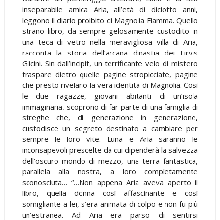
inseparabile amica Aria, all’età di diciotto anni,
leggono il diario proibito di Magnolia Fiamma. Quello
strano libro, da sempre gelosamente custodito in
una teca di vetro nella meravigliosa villa di Aria,
racconta la storia dell’arcana dinastia dei Firvis
Glicini. Sin dall’incipit, un terrificante velo di mistero
traspare dietro quelle pagine stropicciate, pagine
che presto rivelano la vera identità di Magnolia. Così
le due ragazze, giovani abitanti di un’isola
immaginaria, scoprono di far parte di una famiglia di
streghe che, di generazione in generazione,
custodisce un segreto destinato a cambiare per
sempre le loro vite. Luna e Aria saranno le
inconsapevoli prescelte da cui dipenderà la salvezza
dell’oscuro mondo di mezzo, una terra fantastica,
parallela alla nostra, a loro completamente
sconosciuta… “…Non appena Aria aveva aperto il
libro, quella donna così affascinante e così
somigliante a lei, s’era animata di colpo e non fu più
un’estranea. Ad Aria era parso di sentirsi