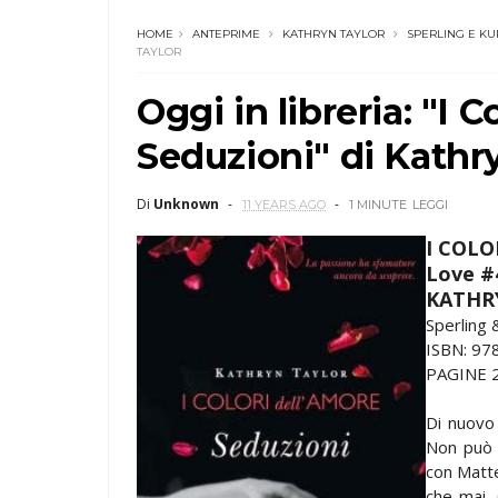
HOME
ANTEPRIME
KATHRYN TAYLOR
SPERLING E KU
TAYLOR
Oggi in libreria: "I 
Seduzioni" di Kathr
Di
Unknown
11 YEARS AGO
1 MINUTE
LEGGI
I COLO
Love #
KATHR
Sperling 
ISBN: 9
PAGINE 
Di nuovo
Non può d
con Matteo
che mai. 