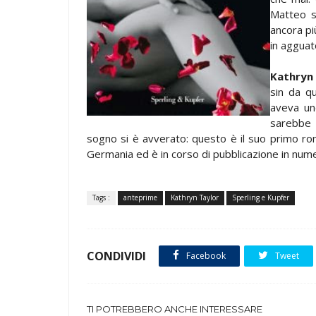
Matteo s
ancora pi
in agguat
Kathryn
sin da q
aveva un
sarebbe 
sogno si è avverato: questo è il suo primo rom
Germania ed è in corso di pubblicazione in nume
Tags :
anteprime
Kathryn Taylor
Sperling e Kupfer
CONDIVIDI
Facebook
Tweet
TI POTREBBERO ANCHE INTERESSARE