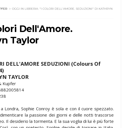
PFER
OGGI IN LIBRERIA: "I COLORI DELL'AMORE. SEDUZIONI" DI KATHRYN
Colori Dell'Amore.
yn Taylor
RI DELL'AMORE SEDUZIONI (Colours Of
4)
YN TAYLOR
& Kupfer
78882005814
238
 a Londra, Sophie Conroy è sola e con il cuore spezzato.
imenticare la passione dei giorni e delle notti trascorse
. Il desiderio la tormenta. E la sua voglia di lui è più forte
Così, con un pretesto, Sophie decide di tornare in Italia.