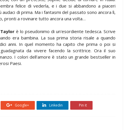
embra felice di vederla, e i due si abbandono a piaceri
ù audaci di prima. Ma i fantasmi del passato sono ancora lì,
o, pronti a rovinare tutto ancora una volta…
 Taylor
è lo pseudonimo di un'esordiente tedesca. Scrive
uando era bambina. La sua prima storia risale a quando
dici anni. In quel momento ha capito che prima o poi si
guadagnata da vivere facendo la scrittrice. Ora il suo
anzo. I colori dell'amore è stato un grande bestseller in
rosi Paesi.
Google+
Linkedin
Pin it