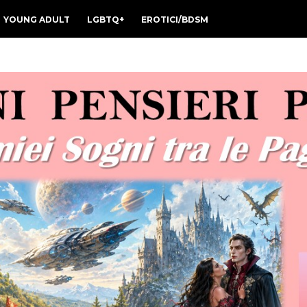
YOUNG ADULT
LGBTQ+
EROTICI/BDSM