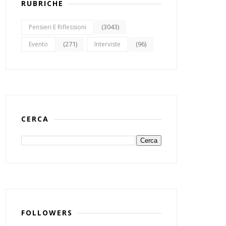
RUBRICHE
(3043)
Pensieri E Riflessioni
(271)
(96)
Evento
Interviste
CERCA
FOLLOWERS