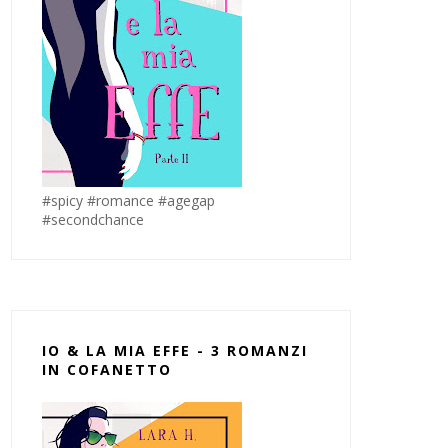
#spicy #romance #agegap
#secondchance
IO & LA MIA EFFE - 3 ROMANZI
IN COFANETTO