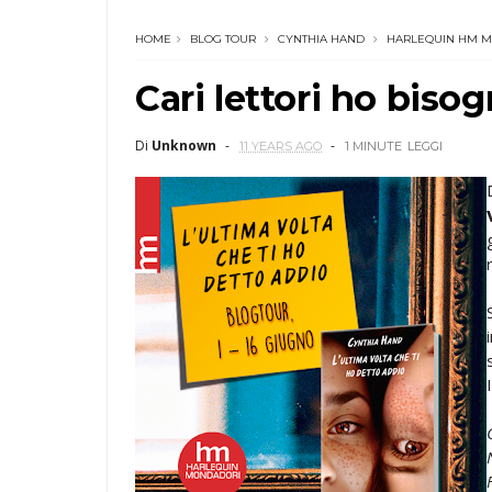
HOME
BLOG TOUR
CYNTHIA HAND
HARLEQUIN HM 
Cari lettori ho bisog
Di
Unknown
11 YEARS AGO
1 MINUTE
LEGGI