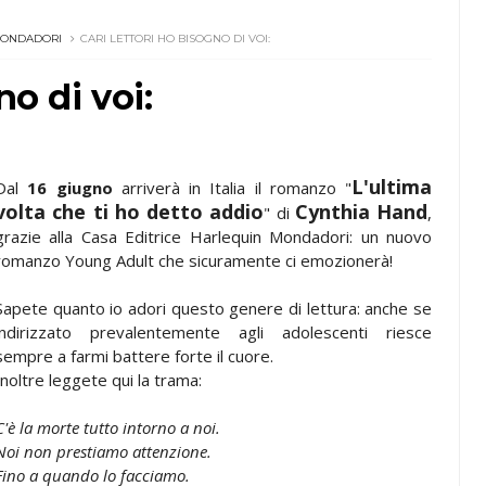
MONDADORI
CARI LETTORI HO BISOGNO DI VOI:
no di voi:
L'ultima
Dal
16 giugno
arriverà in Italia il romanzo "
volta che ti ho detto addio
Cynthia Hand
" di
,
grazie alla Casa Editrice Harlequin Mondadori: un nuovo
romanzo Young Adult che sicuramente ci emozionerà!
Sapete quanto io adori questo genere di lettura: anche se
indirizzato prevalentemente agli adolescenti riesce
sempre a farmi battere forte il cuore.
Inoltre leggete qui la trama:
C'è la morte tutto intorno a noi.
Noi non prestiamo attenzione.
Fino a quando lo facciamo.