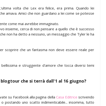
L'ultima volta che Lex era felice, era prima. Quando lei
o che amava. Amici che non guardano a lei come se potesse
i si sente come mai avrebbe immaginato.
ovo insieme, cerca di non pensare a quello che è successo
o che non ha detto a nessuno, un messaggio che Tyler le ha
 per scoprire che un fantasma non deve essere reale per
ellissima e struggente d'amore che tocca diversi temi
blogtour che si terrà dall'1 al 16 giugno?
vate su Facebook alla pagina della
Casa Editrice
scrivendo
 o postando uno scatto indimenticabile... insomma, tutto