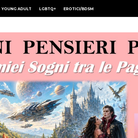
YOUNG ADULT
LGBTQ+
EROTICI/BDSM