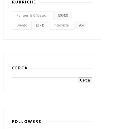
RUBRICHE
(3043)
Pensieri E Riflessioni
(271)
(96)
Evento
Interviste
CERCA
FOLLOWERS