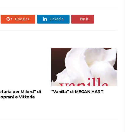
Google+
Linkedin
Pin it
taria per Milord" di
"Vanilla" di MEGAN HART
oprani e Vittoria