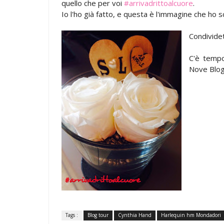
quello che per voi
‪#‎arrivadrittoalcuore
.
Io l'ho già fatto, e questa è l'immagine che ho s
Condividet
C'è tempo
Nove Blogg
Tags :
Blog tour
Cynthia Hand
Harlequin hm Mondadori