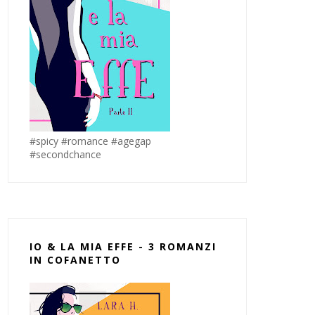
#spicy #romance #agegap
#secondchance
IO & LA MIA EFFE - 3 ROMANZI
IN COFANETTO