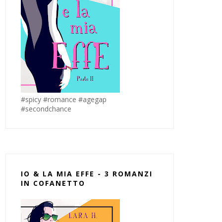
#spicy #romance #agegap
#secondchance
IO & LA MIA EFFE - 3 ROMANZI
IN COFANETTO