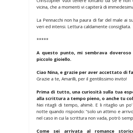
Christopher vuol tenere lontano da sé e non e
vicina, che a momenti vi capiterà di immedesima
La Pennacchi non ha paura di far del male ai s
veri ed intensi. Lettura caldamente consigliata.
*****
A questo punto, mi sembrava doveroso un
piccolo gioiello.
Ciao Nina, e grazie per aver accettato di f
Grazie a te, Amarilli, per il gentilissimo invito!
Prima di tutto, una curiosità sulla tua esp
alla scrittura a tempo pieno, o anche tu col
Nei ritagli di tempo, ahimè. E li ritaglio un po
notte quando rispondo: “solo un attimo e arrivo”
nel caso in cui la scrittura non vada, potrò semp
Come sei arrivata al romance storic