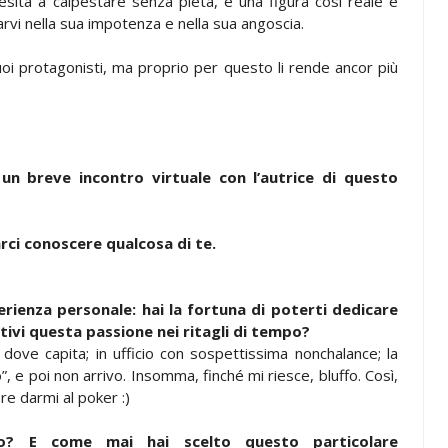
sita a calpestare senza pietà, è una figura così reale e
rvi nella sua impotenza e nella sua angoscia.
uoi protagonisti, ma proprio per questo li rende ancor più
 breve incontro virtuale con l’autrice di questo
arci conoscere qualcosa di te.
erienza personale: hai la fortuna di poterti dedicare
tivi questa passione nei ritagli di tempo?
’ dove capita; in ufficio con sospettissima nonchalance; la
, e poi non arrivo. Insomma, finché mi riesce, bluffo. Così,
re darmi al poker :)
o? E come mai hai scelto questo particolare