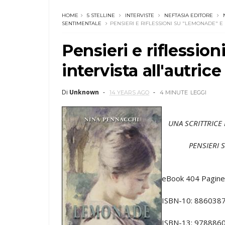
HOME
5 STELLINE
INTERVISTE
NEFTASIA EDITORE
SENTIMENTALE
PENSIERI E RIFLESSIONI SU "LEMONADE" E
Pensieri e riflessio
intervista all'autri
Di
Unknown
14 YEARS AGO
4 MINUTE
LEGGI
UNA SCRITTRICE
PENSIERI 
eBook 404 Pagine
ISBN-10: 886038
ISBN-13: 978886