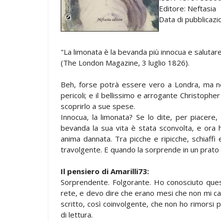
Editore: Neftasia
Data di pubblicazi
"La limonata è la bevanda più innocua e salutare d
(The London Magazine, 3 luglio 1826).
Beh, forse potrà essere vero a Londra, ma ne
pericoli; e il bellissimo e arrogante Christoph
scoprirlo a sue spese.
Innocua, la limonata? Se lo dite, per piacere,
bevanda la sua vita è stata sconvolta, e ora 
anima dannata. Tra picche e ripicche, schiaffi 
travolgente. E quando la sorprende in un prato 
Il pensiero di Amarilli73:
Sorprendente. Folgorante. Ho conosciuto ques
rete, e devo dire che erano mesi che non mi cap
scritto, così coinvolgente, che non ho rimorsi 
di lettura.