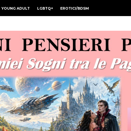
YOUNG ADULT
LGBTQ+
EROTICI/BDSM