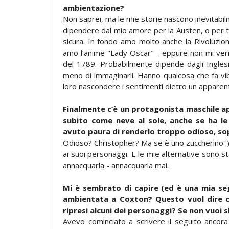
ambientazione?
Non saprei, ma le mie storie nascono inevitabilm
dipendere dal mio amore per la Austen, o per t
sicura. In fondo amo molto anche la Rivoluzio
amo l’anime "Lady Oscar" - eppure non mi verr
del 1789. Probabilmente dipende dagli Inglesi
meno di immaginarli. Hanno qualcosa che fa vibr
loro nascondere i sentimenti dietro un apparent
Finalmente c’è un protagonista maschile a
subito come neve al sole, anche se ha le
avuto paura di renderlo troppo odioso, so
Odioso? Christopher? Ma se è uno zuccherino :) 
ai suoi personaggi. E le mie alternative sono st
annacquarla - annacquarla mai.
Mi è sembrato di capire (ed è una mia se
ambientata a Coxton? Questo vuol dire 
ripresi alcuni dei personaggi? Se non vuoi s
Avevo cominciato a scrivere il seguito ancor