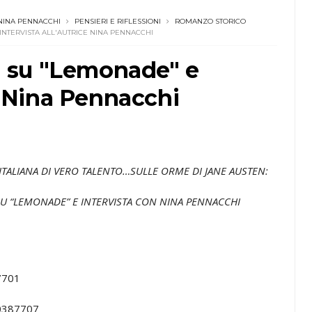
NINA PENNACCHI
PENSIERI E RIFLESSIONI
ROMANZO STORICO
 INTERVISTA ALL'AUTRICE NINA PENNACCHI
ni su "Lemonade" e
ce Nina Pennacchi
 ITALIANA DI VERO TALENTO…SULLE ORME DI JANE AUSTEN:
SU “LEMONADE” E INTERVISTA CON NINA PENNACCHI
7701
0387707