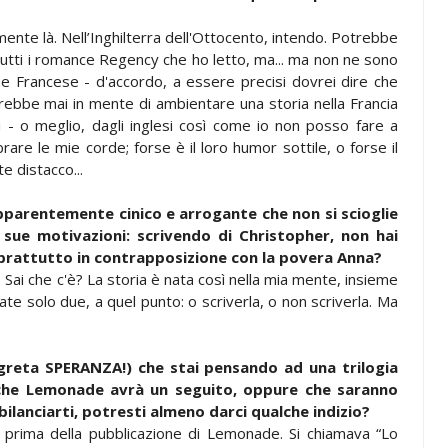
ente là. Nell’Inghilterra dell'Ottocento, intendo. Potrebbe
utti i romance Regency che ho letto, ma... ma non ne sono
ne Francese - d'accordo, a essere precisi dovrei dire che
ebbe mai in mente di ambientare una storia nella Francia
 - o meglio, dagli inglesi così come io non posso fare a
are le mie corde; forse è il loro humor sottile, o forse il
e distacco...
pparentemente cinico e arrogante che non si scioglie
 sue motivazioni: scrivendo di Christopher, non hai
prattutto in contrapposizione con la povera Anna?
Sai che c'è? La storia è nata così nella mia mente, insieme
ate solo due, a quel punto: o scriverla, o non scriverla. Ma
greta SPERANZA!) che stai pensando ad una trilogia
che Lemonade avrà un seguito, oppure che saranno
bilanciarti, potresti almeno darci qualche indizio?
a prima della pubblicazione di Lemonade. Si chiamava “Lo