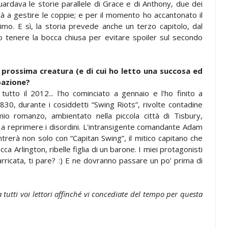
ardava le storie parallele di Grace e di Anthony, due dei
tà a gestire le coppie; e per il momento ho accantonato il
imo. E sì, la storia prevede anche un terzo capitolo, dal
vo tenere la bocca chiusa per evitare spoiler sul secondo
a prossima creatura (e di cui ho letto una succosa ed
pazione?
tto il 2012... l'ho cominciato a gennaio e l'ho finito a
1830, durante i cosiddetti “Swing Riots”, rivolte contadine
mio romanzo, ambientato nella piccola città di Tisbury,
 a reprimere i disordini. L'intransigente comandante Adam
ntrerà non solo con “Capitan Swing”, il mitico capitano che
ca Arlington, ribelle figlia di un barone. I miei protagonisti
rricata, ti pare? :) E ne dovranno passare un po’
prima di
a tutti voi lettori affinché vi concediate del tempo per questa