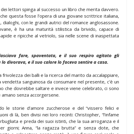
dei lettori spinga al successo un libro che merita davvero.
he questa fosse l’opera di una giovane scrittrice italiana,
, dialoghi, con le grandi autrici del romance anglosassone.
ovane, è ha una maturità stilistica da brivido, capace di
sapide e ripicche al vetriolo, sia nelle scene di inaspettata
sciava fare, spaventata, e il suo respiro agitato gli
 lo divorava, e il suo calore lo faceva sentire a casa.
frivolezza dei balli e la ricerca del marito da accalappiare,
 vendetta sanguinosa da consumare nel presente, c’è un
o che dovrebbe saltare e invece viene celebrato, ci sono
e amano senza accorgersene.
 le storie d’amore zuccherose e del “vissero felici e
oni di là, ben divisi nei loro recinti: Christopher, “l’infame
rbugliata e preda dei suoi istinti, che la sua arroganza e il
er giorni; Anna, “la ragazza brutta” e senza dote, che