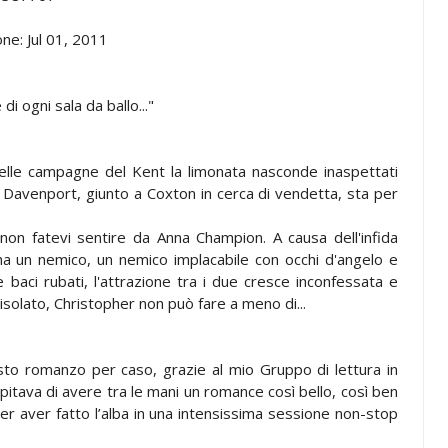
one: Jul 01, 2011
i ogni sala da ballo..."
lle campagne del Kent la limonata nasconde inaspettati
er Davenport, giunto a Coxton in cerca di vendetta, sta per
 non fatevi sentire da Anna Champion. A causa dell'infida
ha un nemico, un nemico implacabile con occhi d'angelo e
e baci rubati, l'attrazione tra i due cresce inconfessata e
isolato, Christopher non può fare a meno di...
to romanzo per caso, grazie al mio Gruppo di lettura in
itava di avere tra le mani un romance così bello, così ben
per aver fatto l’alba in una intensissima sessione non-stop