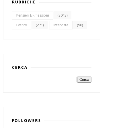
RUBRICHE
(3043)
Pensieri E Riflessioni
(271)
(96)
Evento
Interviste
CERCA
FOLLOWERS