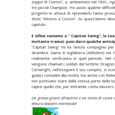
zoppo di Coxton”, e, ambientato nel 1841, rigu
tre piccoli Champion. Ho avuto qualche difficol
progetto in attesa di riprenderlo l’anno pross
titolo “Ritorno a Coxton”. Su quest’ultimo de
capitolo.
E infine veniamo a “ Capitan Swing”, la tu
invitante trama): puoi darci qualche antici
“Capitan Swing” mi ha tenuto compagnia per tu
dicembre. Siamo in Inghilterra (Wiltshire) nel 
realmente verificatesi in quel periodo. Nel 
vengono chiamati i soldati del Settimo Dragoni
Cartwright, nell'eseguire il suo compito, si sco
guida i contadini alla rivolta, ma anche con Rebec
non potevano stare dalla stessa parte della ba
capire quello che, per entrambi, conta davvero.
Un grosso grazie all'autrice e un invito di cuore 
lettura davvero meritevole!