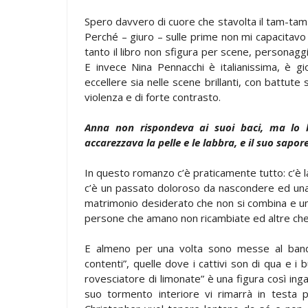
Spero davvero di cuore che stavolta il tam-tam 
Perché – giuro – sulle prime non mi capacitavo c
tanto il libro non sfigura per scene, personaggi
E invece Nina Pennacchi è italianissima, è gi
eccellere sia nelle scene brillanti, con battute 
violenza e di forte contrasto.
Anna non rispondeva ai suoi baci, ma lo la
accarezzava la pelle e le labbra, e il suo sapore
In questo romanzo c’è praticamente tutto: c’è la 
c’è un passato doloroso da nascondere ed una
matrimonio desiderato che non si combina e un
persone che amano non ricambiate ed altre ch
E almeno per una volta sono messe al bando
contenti”, quelle dove i cattivi son di qua e i bu
rovesciatore di limonate” è una figura così inga
suo tormento interiore vi rimarrà in testa p