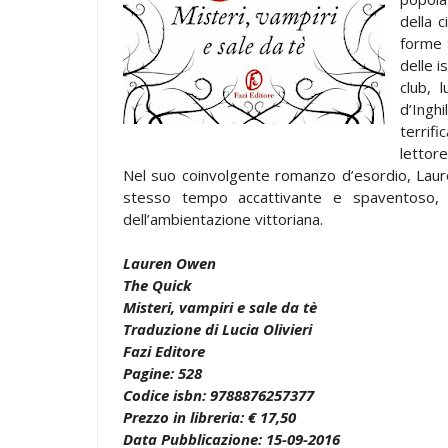
della 
forme 
delle i
club, 
d’Inghi
terrif
lettore
Nel suo coinvolgente romanzo d’esordio, Laure
stesso tempo accattivante e spaventoso, 
dell’ambientazione vittoriana.
Lauren Owen
The Quick
Misteri, vampiri e sale da tè
Traduzione di Lucia Olivieri
Fazi Editore
Pagine: 528
Codice isbn: 9788876257377
Prezzo in libreria: € 17,50
Data Pubblicazione: 15-09-2016