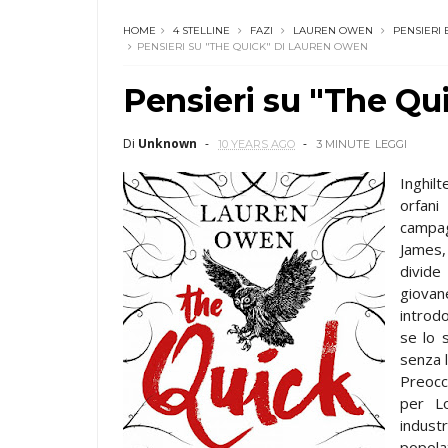
HOME
4 STELLINE
FAZI
LAUREN OWEN
PENSIERI 
PENSIERI SU "THE QUICK" DI LAUREN OWEN
Pensieri su "The Qu
Di
Unknown
10 YEARS AGO
3 MINUTE
LEGGI
Inghil
orfani
campag
James,
divide
giovan
introd
se lo 
senza l
Preocc
per Lo
indust
popola