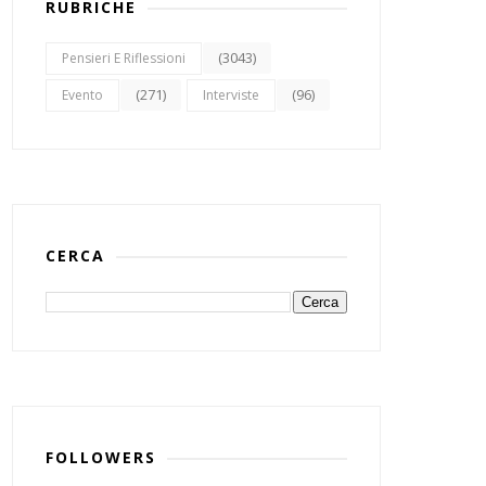
RUBRICHE
(3043)
Pensieri E Riflessioni
(271)
(96)
Evento
Interviste
CERCA
FOLLOWERS