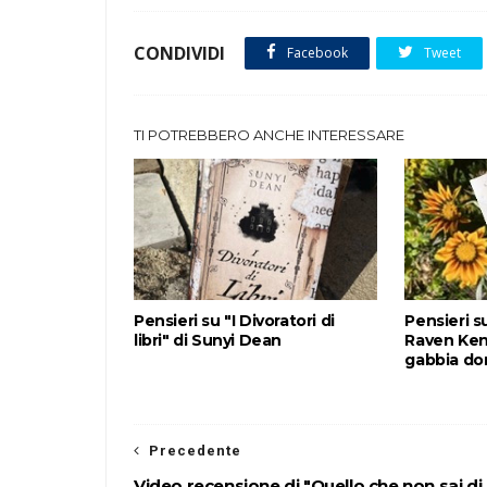
CONDIVIDI
Facebook
Tweet
TI POTREBBERO ANCHE INTERESSARE
Pensieri su "I Divoratori di
Pensieri su
libri" di Sunyi Dean
Raven Ken
gabbia dor
Precedente
Video recensione di "Quello che non sai di