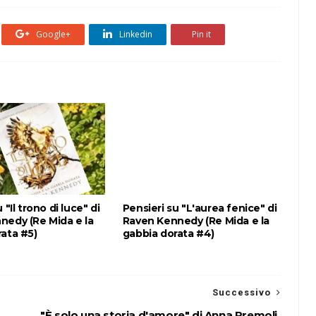
Google+
Linkedin
Pin it
 "Il trono di luce" di
Pensieri su "L'aurea fenice" di
nedy (Re Mida e la
Raven Kennedy (Re Mida e la
ata #5)
gabbia dorata #4)
Successivo
"È solo una storia d'amore" di Anna Premoli