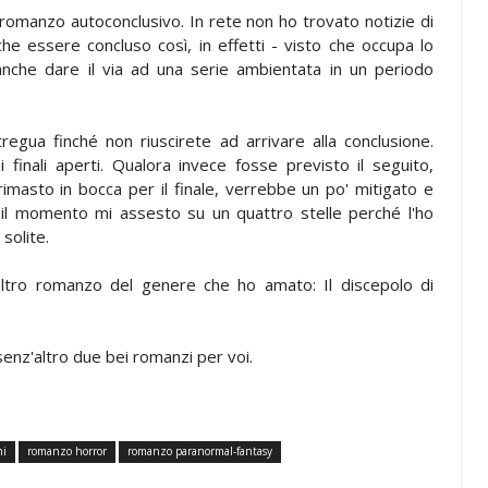
omanzo autoconclusivo. In rete non ho trovato notizie di
e essere concluso così, in effetti - visto che occupa lo
nche dare il via ad una serie ambientata in un periodo
egua finché non riuscirete ad arrivare alla conclusione.
finali aperti. Qualora invece fosse previsto il seguito,
imasto in bocca per il finale, verrebbe un po' mitigato e
r il momento mi assesto su un quattro stelle perché l'ho
solite.
 altro romanzo del genere che ho amato: Il discepolo di
senz'altro due bei romanzi per voi.
ni
romanzo horror
romanzo paranormal-fantasy