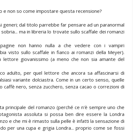
erso e non so come impostare questa recensione?
 generi; dal titolo parrebbe far pensare ad un paranormal
sobria... ma in libreria lo trovate sullo scaffale dei romanzi
 pagine non hanno nulla a che vedere con i vampiri
bbia visto sullo scaffale in fianco ai romanzi della Meyer).
un lettore giovanissimo (a meno che non sia amante del
o adulto, per quel lettore che ancora sa affascinarsi di
lsiasi variante dolciastra. Come in un certo senso, quelle
 caffè nero, senza zucchero, senza cacao o correzioni di
nista principale del romanzo (perché ce n'è sempre uno che
protagonista assoluta si possa ben dire essere la Londra
nzo e che mi è rimasto sulla pelle è infatti la sensazione di
ando per una cupa e grigia Londra... proprio come se fossi