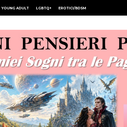
YOUNG ADULT
LGBTQ+
EROTICI/BDSM