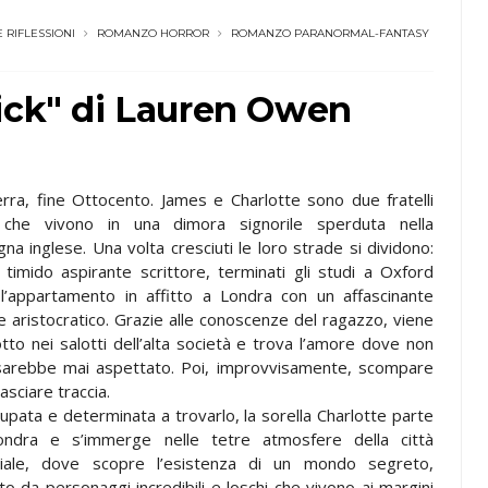
E RIFLESSIONI
ROMANZO HORROR
ROMANZO PARANORMAL-FANTASY
ick" di Lauren Owen
terra, fine Ottocento. James e Charlotte sono due fratelli
 che vivono in una dimora signorile sperduta nella
na inglese. Una volta cresciuti le loro strade si dividono:
 timido aspirante scrittore, terminati gli studi a Oxford
 l’appartamento in affitto a Londra con un affascinante
e aristocratico. Grazie alle conoscenze del ragazzo, viene
otto nei salotti dell’alta società e trova l’amore dove non
sarebbe mai aspettato. Poi, improvvisamente, scompare
asciare traccia.
upata e determinata a trovarlo, la sorella Charlotte parte
ndra e s’immerge nelle tetre atmosfere della città
riale, dove scopre l’esistenza di un mondo segreto,
to da personaggi incredibili e loschi che vivono ai margini