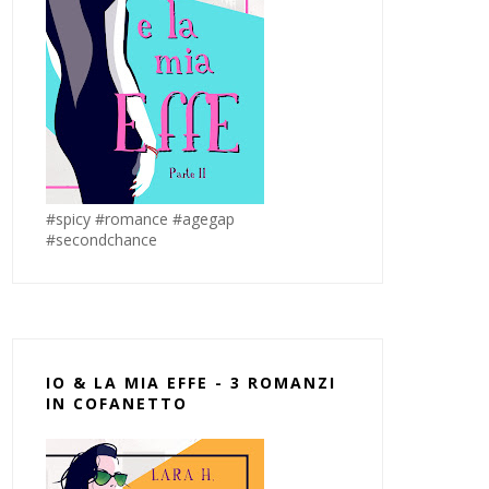
#spicy #romance #agegap
#secondchance
IO & LA MIA EFFE - 3 ROMANZI
IN COFANETTO