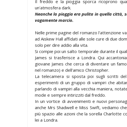
Il freddo e la pioggia sporca ricoprono quas
un'atmosfera dark.
Neanche la pioggia era pulita in quella città, 
vagamente marcio.
Nelle prime pagine del romanzo l'attenzione va a
ad Aiskew Hall affidati alle sole cure di due do
solo per dire addio alla vita.
Si compie poi un salto temporale durante il qua
James si trasferisce a Londra. Qui accantonia
giovane James che cerca di diventare un famo
nel romanzo) e dell'amico Christopher.
La telecamera si sposta poi sugli scritti de
esperimenti di un gruppo di vampiri che abitano
parlando di vampiri alla vecchia maniera, notate
mode e sempre intirizziti dal freddo.
In un vortice di avvenimenti e nuovi personag
anche Mrs Shadwell e Miss Swift, vediamo che
più spazio alle azioni che la sorella Charlotte
lei a Londra.