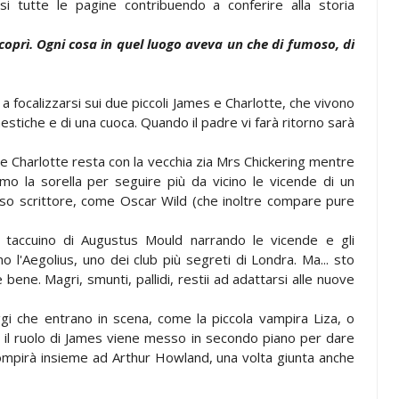
i tutte le pagine contribuendo a conferire alla storia
scoprì. Ogni cosa in quel luogo aveva un che di fumoso, di
 focalizzarsi sui due piccoli James e Charlotte, che vivono
mestiche e di una cuoca. Quando il padre vi farà ritorno sarà
le Charlotte resta con la vecchia zia Mrs Chickering mentre
mo la sorella per seguire più da vicino le vicende di un
so scrittore, come Oscar Wild (che inoltre compare pure
l taccuino di Augustus Mould narrando le vicende e gli
 l'Aegolius, uno dei club più segreti di Londra. Ma... sto
 bene. Magri, smunti, pallidi, restii ad adattarsi alle nuove
gi che entrano in scena, come la piccola vampira Liza, o
 il ruolo di James viene messo in secondo piano per dare
 compirà insieme ad Arthur Howland, una volta giunta anche