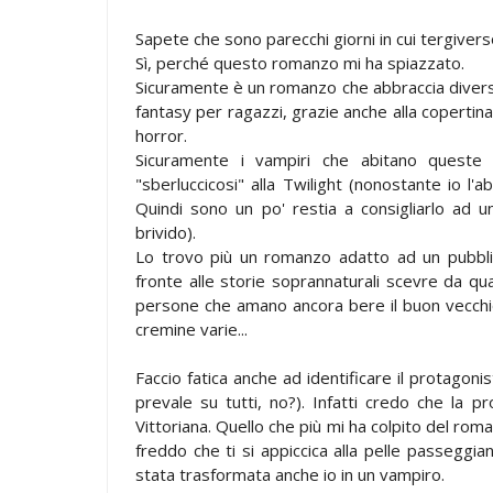
Sapete che sono parecchi giorni in cui tergiv
Sì, perché questo romanzo mi ha spiazzato.
Sicuramente è un romanzo che abbraccia diversi
fantasy per ragazzi, grazie anche alla copertina 
horror.
Sicuramente i vampiri che abitano queste
"sberluccicosi" alla Twilight (nonostante io l'a
Quindi sono un po' restia a consigliarlo ad 
brivido).
Lo trovo più un romanzo adatto ad un pubblic
fronte alle storie soprannaturali scevre da qua
persone che amano ancora bere il buon vecchio
cremine varie...
Faccio fatica anche ad identificare il protago
prevale su tutti, no?). Infatti credo che la 
Vittoriana. Quello che più mi ha colpito del roma
freddo che ti si appiccica alla pelle passeggi
stata trasformata anche io in un vampiro.