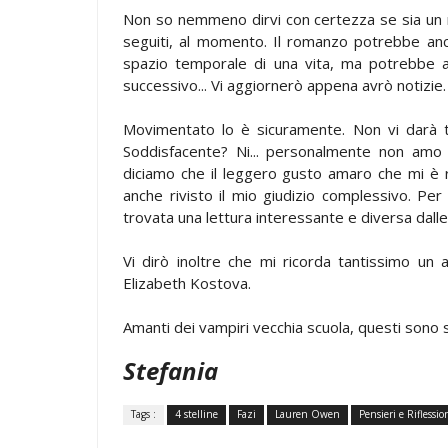
Non so nemmeno dirvi con certezza se sia un r
seguiti, al momento. Il romanzo potrebbe anch
spazio temporale di una vita, ma potrebbe a
successivo... Vi aggiornerò appena avrò notizie.
Movimentato lo è sicuramente. Non vi darà tr
Soddisfacente? Ni... personalmente non amo i 
diciamo che il leggero gusto amaro che mi è r
anche rivisto il mio giudizio complessivo. Pe
trovata una lettura interessante e diversa dalle 
Vi dirò inoltre che mi ricorda tantissimo un
Elizabeth Kostova.
Amanti dei vampiri vecchia scuola, questi sono 
Stefania
Tags :
4 stelline
Fazi
Lauren Owen
Pensieri e Riflessio