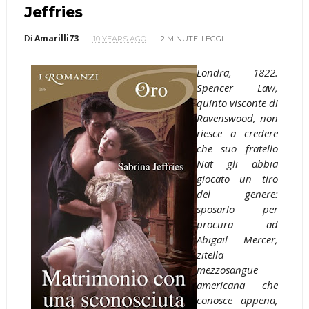
Jeffries
Di
Amarilli73
10 YEARS AGO
2 MINUTE
LEGGI
Londra, 1822.
Spencer Law,
quinto visconte di
Ravenswood, non
riesce a credere
che suo fratello
Nat gli abbia
giocato un tiro
del genere:
sposarlo per
procura ad
Abigail Mercer,
zitella
mezzosangue
americana che
conosce appena,