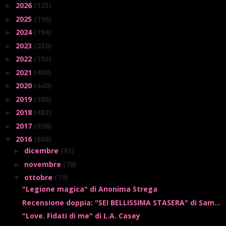
2026
(123)
►
2025
(196)
►
2024
(194)
►
2023
(230)
►
2022
(393)
►
2021
(498)
►
2020
(440)
►
2019
(388)
►
2018
(483)
►
2017
(898)
►
2016
(868)
▼
dicembre
(61)
►
novembre
(78)
►
ottobre
(70)
▼
"Legione magica" di Anonima Strega
Recensione doppia: "SEI BELLISSIMA STASERA" di Sam...
"Love. Fidati di me" di L.A. Casey