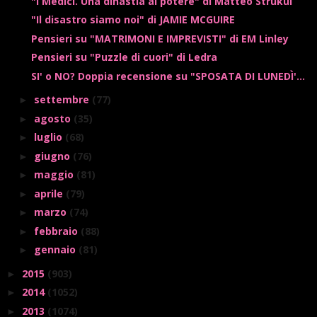
"I Medici. Una dinastia al potere" di Matteo Strukul
"Il disastro siamo noi" di JAMIE MCGUIRE
Pensieri su "MATRIMONI E IMPREVISTI" di EM Linley
Pensieri su "Puzzle di cuori" di Ledra
SI' o NO? Doppia recensione su "SPOSATA DI LUNEDÌ'...
settembre
(77)
►
agosto
(35)
►
luglio
(68)
►
giugno
(76)
►
maggio
(81)
►
aprile
(79)
►
marzo
(74)
►
febbraio
(88)
►
gennaio
(81)
►
2015
(903)
►
2014
(1052)
►
2013
(1074)
►