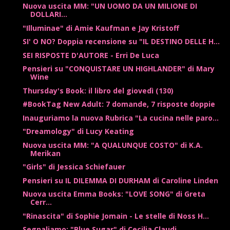
Nuova uscita MM: "UN UOMO DA UN MILIONE DI
DOLLARI...
"Illuminae" di Amie Kaufman e Jay Kristoff
SI' O NO? Doppia recensione su "IL DESTINO DELLE H...
SEI RISPOSTE D'AUTORE - Erri De Luca
Pensieri su "CONQUISTARE UN HIGHLANDER" di Mary
Wine
Thursday's Book: il libro del giovedì (130)
#BookTag New Adult: 7 domande, 7 risposte doppie
Inauguriamo la nuova Rubrica "La cucina nelle paro...
"Dreamology" di Lucy Keating
Nuova uscita MM: "A QUALUNQUE COSTO" di K.A.
Merikan
"Girls" di Jessica Schiefauer
Pensieri su IL DILEMMA DI DURHAM di Caroline Linden
Nuova uscita Emma Books: "LOVE SONG" di Greta
Cerr...
"Rinascita" di Sophie Jomain - Le stelle di Noss H...
Segnaliamo: "Blue Sugar" di Cecilia Claudi