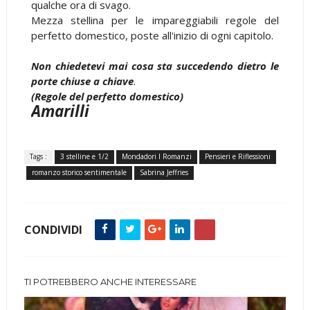
qualche ora di svago.
Mezza stellina per le impareggiabili regole del
perfetto domestico, poste all'inizio di ogni capitolo.
Non chiedetevi mai cosa sta succedendo dietro le
porte chiuse a chiave
.
(Regole del perfetto domestico)
Amarilli
Tags :
3 stelline e 1/2
Mondadori I Romanzi
Pensieri e Riflessioni
romanzo storico sentimentale
Sabrina Jeffries
CONDIVIDI
TI POTREBBERO ANCHE INTERESSARE