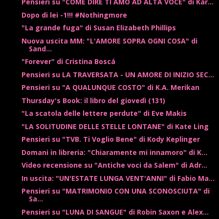
Pensieri su "COME DIRE TI AMO AD ALTA VOCE" di Kar...
Dopo di lei -1!!! #Nothingmore
"La grande fuga" di Susan Elizabeth Phillips
Nuova uscita MM: "L'AMORE SOPRA OGNI COSA" di
Sand...
"Forever" di Cristina Boscá
Pensieri su LA TRAVERSATA - UN AMORE DI INIZIO SEC...
Pensieri su "A QUALUNQUE COSTO" di K.A. Merikan
Thursday's Book: il libro del giovedì (131)
"La scatola delle lettere perdute" di Eve Makis
"LA SOLITUDINE DELLE STELLE LONTANE" di Kate Ling
Pensieri su "TVB. Ti Voglio Bene" di Kody Keplinger
Domani in libreria: "Chiaramente mi innamoro" di K...
Video recensione su "Antiche voci da Salem" di Adr...
In uscita: "UN'ESTATE LUNGA VENT'ANNI" di Fabio Ma...
Pensieri su "MATRIMONIO CON UNA SCONOSCIUTA" di
Sa...
Pensieri su "LUNA DI SANGUE" di Robin Saxon e Alex...