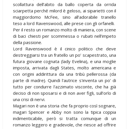
scollattura dell’abito da ballo coperta da orrida
sciarpetta perché milord è geloso, ai siparietti con il
maggiordomo McFee, sino all’adorabile tranello
teso a lord Ravenswood, alle prese con gli orfanelli.
Per il resto un romanzo molto di maniera, con scene
di baci chiesti per scommessa o rubati nell’impeto
della passione.
Lord Ravenswood è il cinico politico che deve
destreggiarsi tra un fratello un po’ scapestrato, una
futura giovane cognata (lady Evelina), e una moglie
imposta, arrivata dagli States, molto americana e
con origini addirittura da una tribù pellerossa (da
parte di madre). Quindi l'autrice s'inventa un po’ di
tutto per condurre l'azzimato visconte, che ha già
deciso di non sposarsi e di non aver figli, sull’orlo di
una crisi di nervi.
Magari non è una storia che fa proprio così sognare,
magari Spencer e Abby non sono la tipica coppia
indimenticabile, però si tratta comunque di un
romanzo leggero e gradevole, che riesce ad offrire