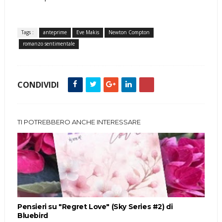
Tags :
anteprime
Eve Makis
Newton Compton
romanzo sentimentale
CONDIVIDI
TI POTREBBERO ANCHE INTERESSARE
Pensieri su "Regret Love" (Sky Series #2) di
Bluebird