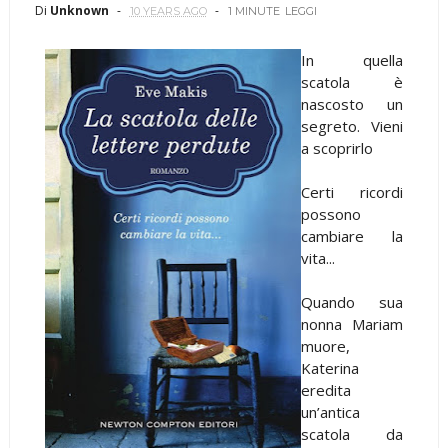
Di
Unknown
10 YEARS AGO
1 MINUTE
LEGGI
In quella
scatola è
nascosto un
segreto. Vieni
a scoprirlo
Certi ricordi
possono
cambiare la
vita...
Quando sua
nonna Mariam
muore,
Katerina
eredita
un’antica
scatola da