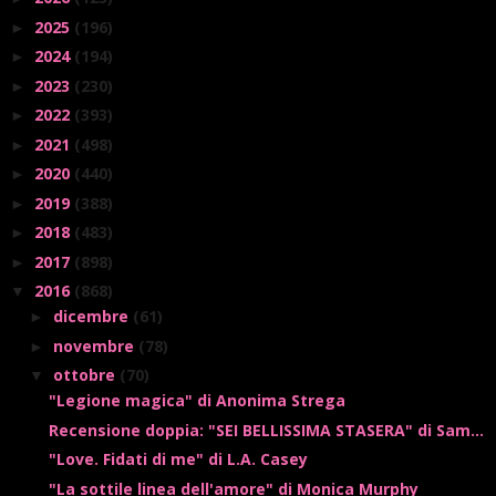
2025
(196)
►
2024
(194)
►
2023
(230)
►
2022
(393)
►
2021
(498)
►
2020
(440)
►
2019
(388)
►
2018
(483)
►
2017
(898)
►
2016
(868)
▼
dicembre
(61)
►
novembre
(78)
►
ottobre
(70)
▼
"Legione magica" di Anonima Strega
Recensione doppia: "SEI BELLISSIMA STASERA" di Sam...
"Love. Fidati di me" di L.A. Casey
"La sottile linea dell'amore" di Monica Murphy