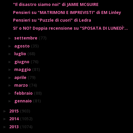
"Il disastro siamo noi" di JAMIE MCGUIRE
Pensieri su "MATRIMONI E IMPREVISTI" di EM Linley
Pensieri su "Puzzle di cuori" di Ledra
SI' o NO? Doppia recensione su "SPOSATA DI LUNEDÌ'...
settembre
(77)
►
agosto
(35)
►
luglio
(68)
►
giugno
(76)
►
maggio
(81)
►
aprile
(79)
►
marzo
(74)
►
febbraio
(88)
►
gennaio
(81)
►
2015
(903)
►
2014
(1052)
►
2013
(1074)
►