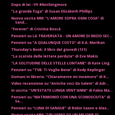
Dopo di lei -1!!! #Nothingmore
"La grande fuga" di Susan Elizabeth Phillips
Nuova uscita MM: "L'AMORE SOPRA OGNI COSA" di
Sand...
"Forever" di Cristina Boscá
Pensieri su LA TRAVERSATA - UN AMORE DI INIZIO SEC...
Pensieri su "A QUALUNQUE COSTO" di K.A. Merikan
Thursday's Book: il libro del giovedì (131)
"La scatola delle lettere perdute" di Eve Makis
"LA SOLITUDINE DELLE STELLE LONTANE" di Kate Ling
Pensieri su "TVB. Ti Voglio Bene" di Kody Keplinger
Domani in libreria: "Chiaramente mi innamoro" di K...
Video recensione su "Antiche voci da Salem" di Adr...
In uscita: "UN'ESTATE LUNGA VENT'ANNI" di Fabio Ma...
Pensieri su "MATRIMONIO CON UNA SCONOSCIUTA" di
Sa...
Pensieri su "LUNA DI SANGUE" di Robin Saxon e Alex...
Nuova uscita MM: "UN UOMO DA UN MILIONE DI