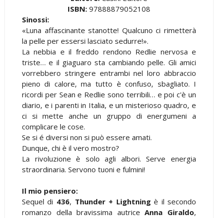
ISBN:
97888879052108
Sinossi:
«Luna affascinante stanotte! Qualcuno ci rimetterà
la pelle per essersi lasciato sedurre!».
La nebbia e il freddo rendono Redlie nervosa e
triste… e il giaguaro sta cambiando pelle. Gli amici
vorrebbero stringere entrambi nel loro abbraccio
pieno di calore, ma tutto è confuso, sbagliato. I
ricordi per Sean e Redlie sono terribili… e poi c'è un
diario, e i parenti in Italia, e un misterioso quadro, e
ci si mette anche un gruppo di energumeni a
complicare le cose.
Se si é diversi non si può essere amati.
Dunque, chi è il vero mostro?
La rivoluzione è solo agli albori. Serve energia
straordinaria. Servono tuoni e fulmini!
Il mio pensiero:
Sequel di
436
,
Thunder + Lightning
è il secondo
romanzo della bravissima autrice
Anna Giraldo
,