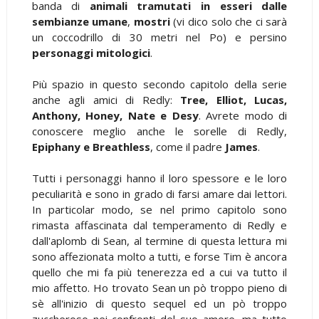
banda di
animali tramutati in esseri dalle
sembianze umane
,
mostri
(vi dico solo che ci sarà
un coccodrillo di 30 metri nel Po) e persino
personaggi mitologici
.
Più spazio in questo secondo capitolo della serie
anche agli amici di Redly:
Tree, Elliot, Lucas,
Anthony, Honey, Nate e Desy
. Avrete modo di
conoscere meglio anche le sorelle di Redly,
Epiphany e Breathless
, come il padre
James
.
Tutti i personaggi hanno il loro spessore e le loro
peculiarità e sono in grado di farsi amare dai lettori.
In particolar modo, se nel primo capitolo sono
rimasta affascinata dal temperamento di Redly e
dall'aplomb di Sean, al termine di questa lettura mi
sono affezionata molto a tutti, e forse Tim è ancora
quello che mi fa più tenerezza ed a cui va tutto il
mio affetto. Ho trovato Sean un pò troppo pieno di
sè all'inizio di questo sequel ed un pò troppo
zuccheroso nei confronti del suo amore, ma tutto