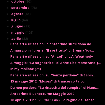
ottobre
(92)
►
settembre
(78)
►
agosto
(45)
►
luglio
(64)
►
giugno
(77)
►
maggio
(105)
►
aprile
(82)
▼
Pensieri e riflessioni in anteprima su "Il dono de...
A maggio in libreria: "Il sostituto" di Brenna Yov...
Pensieri e riflessioni su "Angel" di L.A. Weatherly
A maggio: "La sognatrice" di Anne Lise Marstrand-J...
In my mailbox (21)
Pensieri e riflessioni su "Senza perdono" di Sabin...
15 maggio 2012: "Muses" di Francesco Falconi
Da non perdere: "La rinascita del vampiro" di Nanc...
Anteprime Bluenocturne Maggio 2012
30 aprile 2012: "EVELYN STARR La regina dei senza ...