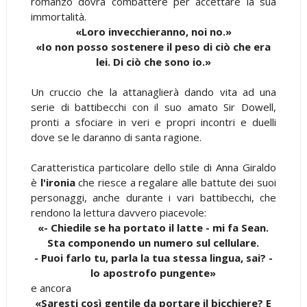
romanzo dovrà combattere per accettare la sua
immortalità.
«Loro invecchieranno, noi no.»
«Io non posso sostenere il peso di ciò che era
lei. Di ciò che sono io.»
Un cruccio che la attanaglierà dando vita ad una
serie di battibecchi con il suo amato Sir Dowell,
pronti a sfociare in veri e propri incontri e duelli
dove se le daranno di santa ragione.
Caratteristica particolare dello stile di Anna Giraldo
è
l'ironia
che riesce a regalare alle battute dei suoi
personaggi, anche durante i vari battibecchi, che
rendono la lettura davvero piacevole:
«- Chiedile se ha portato il latte - mi fa Sean.
Sta componendo un numero sul cellulare.
- Puoi farlo tu, parla la tua stessa lingua, sai? -
lo apostrofo pungente»
e ancora
«Saresti così gentile da portare il bicchiere? E