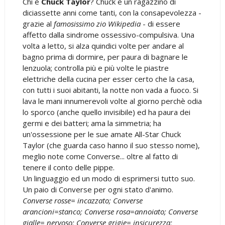
Chi è
Chuck Taylor
? Chuck è un ragazzino di
diciassette anni come tanti, con la consapevolezza -
grazie al
famosissimo zio Wikipedia
- di essere
affetto dalla sindrome ossessivo-compulsiva. Una
volta a letto, si alza quindici volte per andare al
bagno prima di dormire, per paura di bagnare le
lenzuola; controlla più e più volte le piastre
elettriche della cucina per esser certo che la casa,
con tutti i suoi abitanti, la notte non vada a fuoco. Si
lava le mani innumerevoli volte al giorno perchè odia
lo sporco (anche quello invisibile) ed ha paura dei
germi e dei batteri; ama la simmetria; ha
un'ossessione per le sue amate All-Star Chuck
Taylor (che guarda caso hanno il suo stesso nome),
meglio note come Converse... oltre al fatto di
tenere il conto delle pippe.
Un linguaggio ed un modo di esprimersi tutto suo.
Un paio di Converse per ogni stato d'animo.
Converse rosse= incazzato; Converse
arancioni=stanco; Converse rosa=annoiato; Converse
gialle= nervoso; Converse grigie= insicurezza;