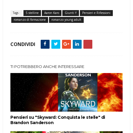
Tags :
5 stelline
Aaron Karo
Giunti Y
Pensieri e Riflessioni
romanzo di formazione
romanzo young adult
CONDIVIDI
TI POTREBBERO ANCHE INTERESSARE
Pensieri su "Skyward: Conquista le stelle" di
Brandon Sanderson