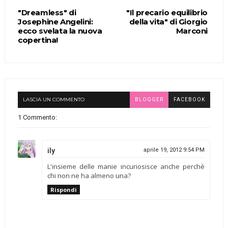
"Dreamless" di
"Il precario equilibrio
Josephine Angelini:
della vita" di Giorgio
ecco svelata la nuova
Marconi
copertina!
LASCIA UN COMMENTO
BLOGGER
FACEBOOK
1 Commento:
ily
aprile 19, 2012 9:54 PM
L'insieme delle manie incuriosisce anche perchè
chi non ne ha almeno una?
Rispondi