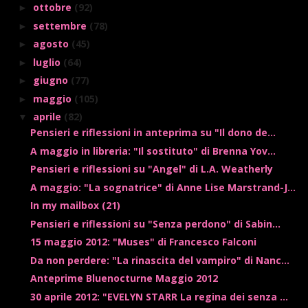
ottobre
(92)
►
settembre
(78)
►
agosto
(45)
►
luglio
(64)
►
giugno
(77)
►
maggio
(105)
►
aprile
(82)
▼
Pensieri e riflessioni in anteprima su "Il dono de...
A maggio in libreria: "Il sostituto" di Brenna Yov...
Pensieri e riflessioni su "Angel" di L.A. Weatherly
A maggio: "La sognatrice" di Anne Lise Marstrand-J...
In my mailbox (21)
Pensieri e riflessioni su "Senza perdono" di Sabin...
15 maggio 2012: "Muses" di Francesco Falconi
Da non perdere: "La rinascita del vampiro" di Nanc...
Anteprime Bluenocturne Maggio 2012
30 aprile 2012: "EVELYN STARR La regina dei senza ...