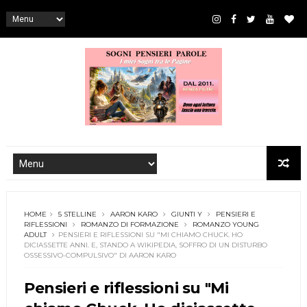
HOME
5 STELLINE
AARON KARO
GIUNTI Y
PENSIERI E
RIFLESSIONI
ROMANZO DI FORMAZIONE
ROMANZO YOUNG
ADULT
PENSIERI E RIFLESSIONI SU "MI CHIAMO CHUCK. HO
DICIASSETTE ANNI. E, STANDO A WIKIPEDIA, SOFFRO DI UN DISTURBO
OSSESSIVO-COMPULSIVO" DI AARON KARO
Pensieri e riflessioni su "Mi