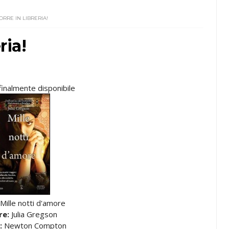
ORRE IN LIBRERIA!
ria!
finalmente disponibile
Mille notti d'amore
re:
Julia Gregson
:
Newton Compton