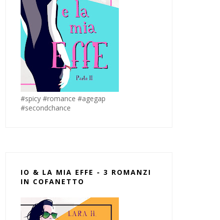
#spicy #romance #agegap
#secondchance
IO & LA MIA EFFE - 3 ROMANZI
IN COFANETTO