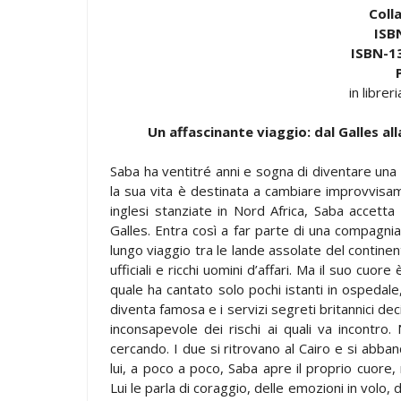
Coll
ISB
ISBN-13
in librer
Un affascinante viaggio: dal Galles al
Saba ha ventitré anni e sogna di diventare un
la sua vita è destinata a cambiare improvvisa
inglesi stanziate in Nord Africa, Saba accett
Galles. Entra così a far parte di una compagnia 
lungo viaggio tra le lande assolate del continent
ufficiali e ricchi uomini d’affari. Ma il suo cuo
quale ha cantato solo pochi istanti in ospedale
diventa famosa e i servizi segreti britannici dec
inconsapevole dei rischi ai quali va incontr
cercando. I due si ritrovano al Cairo e si abb
lui, a poco a poco, Saba apre il proprio cuore, 
Lui le parla di coraggio, delle emozioni in volo, d