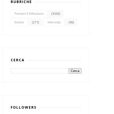
RUBRICHE
(3043)
Pensieri E Riflessioni
(271)
(96)
Evento
Interviste
CERCA
FOLLOWERS