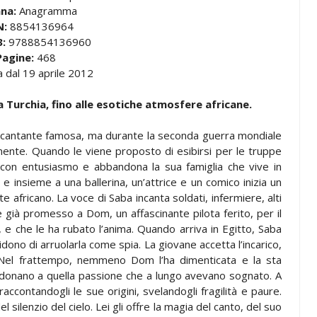
ana:
Anagramma
N:
8854136964
:
9788854136960
Pagine:
468
ia dal 19 aprile 2012
la Turchia, fino alle esotiche atmosfere africane.
a cantante famosa, ma durante la seconda guerra mondiale
mente. Quando le viene proposto di esibirsi per le truppe
a con entusiasmo e abbandona la sua famiglia che vive in
e insieme a una ballerina, un’attrice e un comico inizia un
e africano. La voce di Saba incanta soldati, infermiere, alti
re è già promesso a Dom, un affascinante pilota ferito, per il
, e che le ha rubato l’anima. Quando arriva in Egitto, Saba
idono di arruolarla come spia. La giovane accetta l’incarico,
o. Nel frattempo, nemmeno Dom l’ha dimenticata e la sta
andonano a quella passione che a lungo avevano sognato. A
raccontandogli le sue origini, svelandogli fragilità e paure.
el silenzio del cielo. Lei gli offre la magia del canto, del suo