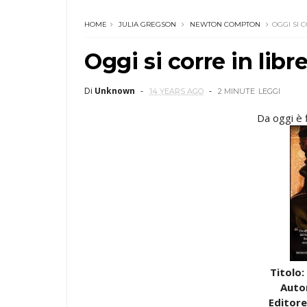
HOME
JULIA GREGSON
NEWTON COMPTON
OGGI SI C
Oggi si corre in libre
Di
Unknown
14 YEARS AGO
2 MINUTE
LEGGI
Da oggi è 
Titolo:
Auto
Editore