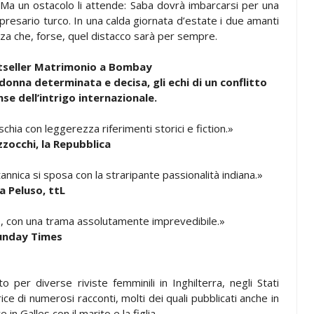
 Ma un ostacolo li attende: Saba dovrà imbarcarsi per una
presario turco. In una calda giornata d’estate i due amanti
za che, forse, quel distacco sarà per sempre.
estseller Matrimonio a Bombay
donna determinata e decisa, gli echi di un conflitto
se dell’intrigo internazionale.
hia con leggerezza riferimenti storici e fiction.»
zocchi, la Repubblica
nnica si sposa con la straripante passionalità indiana.»
a Peluso, ttL
, con una trama assolutamente imprevedibile.»
unday Times
o per diverse riviste femminili in Inghilterra, negli Stati
rice di numerosi racconti, molti dei quali pubblicati anche in
 in Galles con il marito e la figlia.