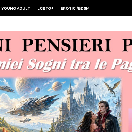
YOUNG ADULT
LGBTQ+
EROTICI/BDSM