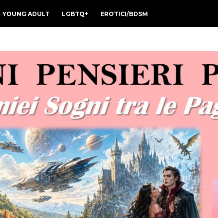
YOUNG ADULT
LGBTQ+
EROTICI/BDSM