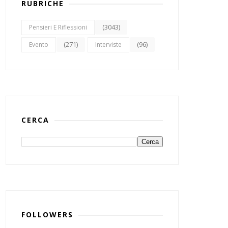
RUBRICHE
(3043)
Pensieri E Riflessioni
(271)
(96)
Evento
Interviste
CERCA
FOLLOWERS