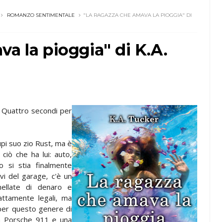
ROMANZO SENTIMENTALE
"LA RAGAZZA CHE AMAVA LA PIOGGIA" DI
a la pioggia" di K.A.
 e Quattro secondi per
pi suo zio Rust, ma è
ciò che ha lui: auto,
o si stia finalmente
vi del garage, c'è un
ellate di denaro e
sattamente legali, ma
 per questo genere di
na Porsche 911 e una