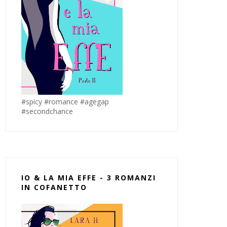
#spicy #romance #agegap
#secondchance
IO & LA MIA EFFE - 3 ROMANZI
IN COFANETTO