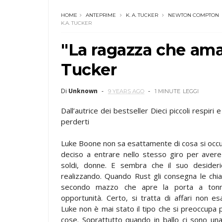
HOME
ANTEPRIME
K. A. TUCKER
NEWTON COMPTON
K.A. TUCKER
"La ragazza che amav
Tucker
Di
Unknown
9 YEARS AGO
1 MINUTE
LEGGI
Dall’autrice dei bestseller Dieci piccoli respiri
perderti
Luke Boone non sa esattamente di cosa si occu
deciso a entrare nello stesso giro per avere 
soldi, donne. E sembra che il suo desideri
realizzando. Quando Rust gli consegna le chia
secondo mazzo che apre la porta a tonn
opportunità. Certo, si tratta di affari non e
Luke non è mai stato il tipo che si preoccupa
cose. Soprattutto quando in ballo ci sono u