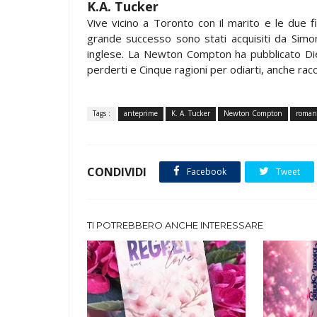
K.A. Tucker
Vive vicino a Toronto con il marito e le due fig
grande successo sono stati acquisiti da Simon
inglese. La Newton Compton ha pubblicato Diec
perderti e Cinque ragioni per odiarti, anche racco
Tags :
anteprime
K. A. Tucker
Newton Compton
roman
CONDIVIDI
Facebook
Tweet
TI POTREBBERO ANCHE INTERESSARE