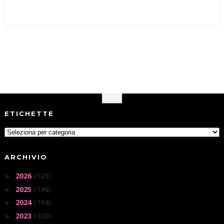
ETICHETTE
ARCHIVIO
2026
(123)
►
2025
(196)
►
2024
(194)
►
2023
(230)
►