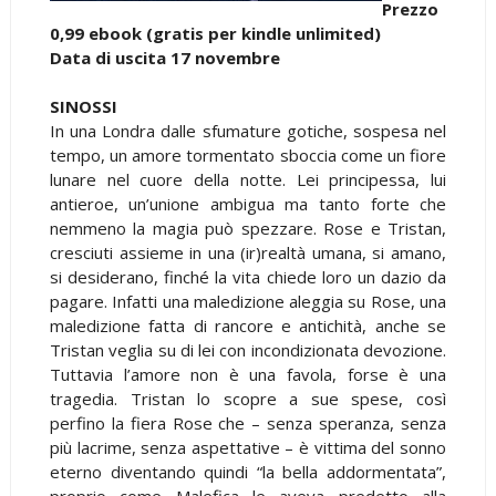
Prezzo
0,99 ebook (gratis per kindle unlimited)
Data di uscita 17 novembre
SINOSSI
In una Londra dalle sfumature gotiche, sospesa nel
tempo, un amore tormentato sboccia come un fiore
lunare nel cuore della notte. Lei principessa, lui
antieroe, un’unione ambigua ma tanto forte che
nemmeno la magia può spezzare. Rose e Tristan,
cresciuti assieme in una (ir)realtà umana, si amano,
si desiderano, finché la vita chiede loro un dazio da
pagare. Infatti una maledizione aleggia su Rose, una
maledizione fatta di rancore e antichità, anche se
Tristan veglia su di lei con incondizionata devozione.
Tuttavia l’amore non è una favola, forse è una
tragedia. Tristan lo scopre a sue spese, così
perfino la fiera Rose che – senza speranza, senza
più lacrime, senza aspettative – è vittima del sonno
eterno diventando quindi “la bella addormentata”,
proprio come Malefica le aveva predetto alla