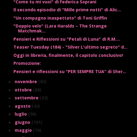
"Come tu mi vuoi" di Federica Soprani
Il secondo episodio di "Mille prime notti" di Alic...
"Un compagno inaspettato" di Toni Griffin
"Doppio velo" (Lara Haralds – The Strange
Matchmak...
Pensieri e Riflessioni su "Petali di Luna" di R.M....
Teaser Tuesday (184) - "Silver L'ultimo segreto" d...
Oggi in libreria, finalmente, il capitolo conclusivo!
Promozione:
Pensieri e riflessioni su "PER SEMPRE TUA" di Sher...
novembre
(82)
►
ottobre
(88)
►
settembre
(92)
►
agosto
(42)
►
luglio
(96)
►
giugno
(101)
►
maggio
(76)
►