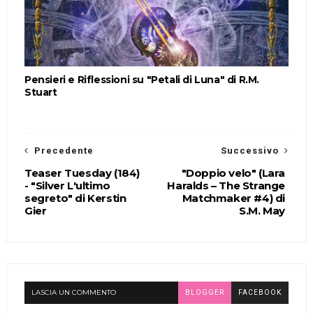
Pensieri e Riflessioni su "Petali di Luna" di R.M.
Stuart
Precedente
Successivo
Teaser Tuesday (184)
"Doppio velo" (Lara
- "Silver L'ultimo
Haralds – The Strange
segreto" di Kerstin
Matchmaker #4) di
Gier
S.M. May
LASCIA UN COMMENTO
BLOGGER
FACEBOOK