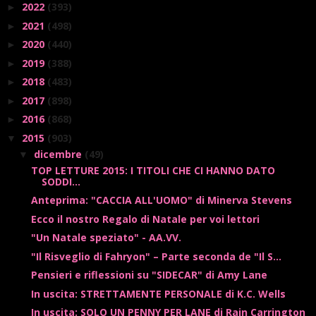
2022
(393)
►
2021
(498)
►
2020
(440)
►
2019
(388)
►
2018
(483)
►
2017
(898)
►
2016
(868)
►
2015
(903)
▼
dicembre
(49)
▼
TOP LETTURE 2015: I TITOLI CHE CI HANNO DATO
SODDI...
Anteprima: "CACCIA ALL'UOMO" di Minerva Stevens
Ecco il nostro Regalo di Natale per voi lettori
"Un Natale speziato" - AA.VV.
"Il Risveglio di Fahryon" – Parte seconda de "Il S...
Pensieri e riflessioni su "SIDECAR" di Amy Lane
In uscita: STRETTAMENTE PERSONALE di K.C. Wells
In uscita: SOLO UN PENNY PER LANE di Rain Carrington