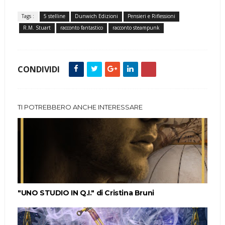
Tags :
5 stelline
Dunwich Edizioni
Pensieri e Riflessioni
R.M. Stuart
racconto fantastico
racconto steampunk
CONDIVIDI
TI POTREBBERO ANCHE INTERESSARE
"UNO STUDIO IN Q.I." di Cristina Bruni