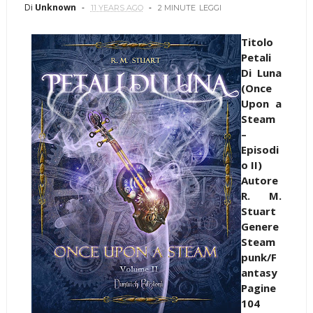
Di
Unknown
11 YEARS AGO
2 MINUTE
LEGGI
Titolo
Petali
Di Luna
(Once
Upon a
Steam
–
Episodi
o II)
Autore
R. M.
Stuart
Genere
Steam
punk/F
antasy
Pagine
104