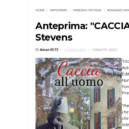
HOME
ANTEPRIME
MINERVA STEVENS
ROMANZO M/
Anteprima: "CACCI
Stevens
Di
Amarilli73
11 YEARS AGO
1 MINUTE
LEGGI
Tit
Aut
Edi
Num
For
Pre
“Pa
che
che
int