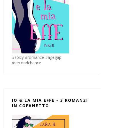
#spicy #romance #agegap
#secondchance
IO & LA MIA EFFE - 3 ROMANZI
IN COFANETTO