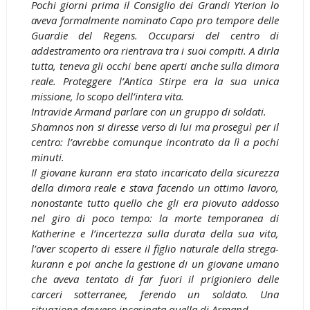
Pochi giorni prima il Consiglio dei Grandi Yterion lo
aveva formalmente nominato Capo pro tempore delle
Guardie del Regens. Occuparsi del centro di
addestramento ora rientrava tra i suoi compiti. A dirla
tutta, teneva gli occhi bene aperti anche sulla dimora
reale. Proteggere l’Antica Stirpe era la sua unica
missione, lo scopo dell’intera vita.
Intravide Armand parlare con un gruppo di soldati.
Shamnos non si diresse verso di lui ma proseguì per il
centro: l’avrebbe comunque incontrato da lì a pochi
minuti.
Il giovane kurann era stato incaricato della sicurezza
della dimora reale e stava facendo un ottimo lavoro,
nonostante tutto quello che gli era piovuto addosso
nel giro di poco tempo: la morte temporanea di
Katherine e l’incertezza sulla durata della sua vita,
l’aver scoperto di essere il figlio naturale della strega-
kurann e poi anche la gestione di un giovane umano
che aveva tentato di far fuori il prigioniero delle
carceri sotterranee, ferendo un soldato. Una
situazione davvero incasinata quella di Armand.