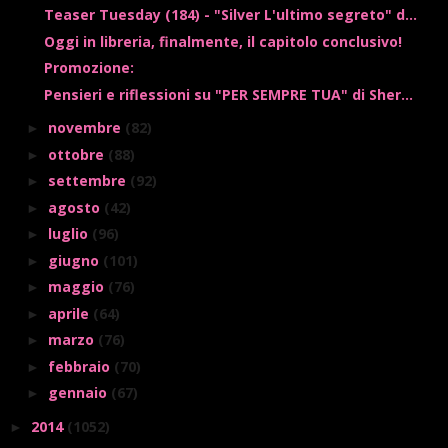
Teaser Tuesday (184) - "Silver L'ultimo segreto" d...
Oggi in libreria, finalmente, il capitolo conclusivo!
Promozione:
Pensieri e riflessioni su "PER SEMPRE TUA" di Sher...
novembre
(82)
►
ottobre
(88)
►
settembre
(92)
►
agosto
(42)
►
luglio
(96)
►
giugno
(101)
►
maggio
(76)
►
aprile
(64)
►
marzo
(76)
►
febbraio
(70)
►
gennaio
(67)
►
2014
(1052)
►