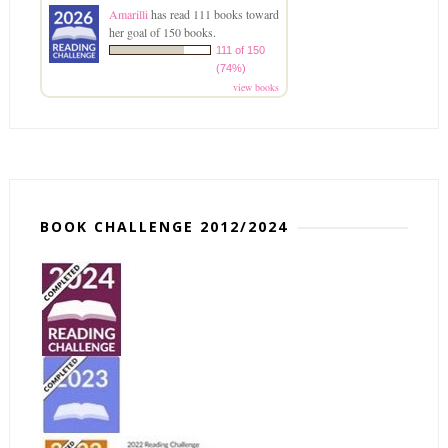
Amarilli
has read 111 books toward
her goal of 150 books.
111 of 150
(74%)
view books
BOOK CHALLENGE 2012/2024