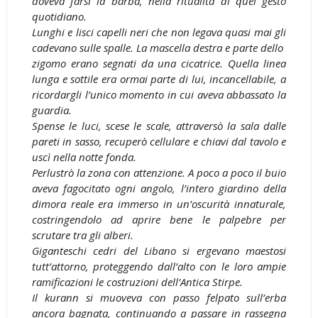
doveva farsi la barba, nella ritualità di quel gesto
quotidiano.
Lunghi e lisci capelli neri che non legava quasi mai gli
cadevano sulle spalle. La mascella destra e parte dello
zigomo erano segnati da una cicatrice. Quella linea
lunga e sottile era ormai parte di lui, incancellabile, a
ricordargli l’unico momento in cui aveva abbassato la
guardia.
Spense le luci, scese le scale, attraversò la sala dalle
pareti in sasso, recuperò cellulare e chiavi dal tavolo e
uscì nella notte fonda.
Perlustrò la zona con attenzione. A poco a poco il buio
aveva fagocitato ogni angolo, l’intero giardino della
dimora reale era immerso in un’oscurità innaturale,
costringendolo ad aprire bene le palpebre per
scrutare tra gli alberi.
Giganteschi cedri del Libano si ergevano maestosi
tutt’attorno, proteggendo dall’alto con le loro ampie
ramificazioni le costruzioni dell’Antica Stirpe.
Il kurann si muoveva con passo felpato sull’erba
ancora bagnata, continuando a passare in rassegna