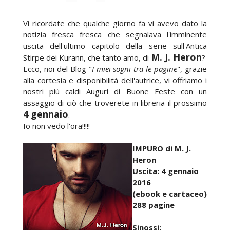
Vi ricordate che qualche giorno fa vi avevo dato la
notizia fresca fresca che segnalava l'imminente
uscita dell'ultimo capitolo della serie sull'Antica
M. J. Heron
Stirpe dei Kurann, che tanto amo, di
?
Ecco, noi del Blog "
I miei sogni tra le pagine
", grazie
alla cortesia e disponibilità dell'autrice, vi offriamo i
nostri più caldi Auguri di Buone Feste con un
assaggio di ciò che troverete in libreria il prossimo
4 gennaio
.
Io non vedo l'ora!!!!!
IMPURO di M. J.
Heron
Uscita: 4 gennaio
2016
(ebook e cartaceo)
288 pagine
Sinossi: