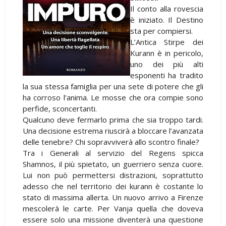
Il conto alla rovescia
è iniziato. Il Destino
sta per compiersi.
L’Antica Stirpe dei
Kurann è in pericolo,
uno dei più alti
esponenti ha tradito
la sua stessa famiglia per una sete di potere che gli
ha corroso l’anima. Le mosse che ora compie sono
perfide, sconcertanti.
Qualcuno deve fermarlo prima che sia troppo tardi.
Una decisione estrema riuscirà a bloccare l’avanzata
delle tenebre? Chi sopravviverà allo scontro finale?
Tra i Generali al servizio del Regens spicca
Shamnos, il più spietato, un guerriero senza cuore.
Lui non può permettersi distrazioni, soprattutto
adesso che nel territorio dei kurann è costante lo
stato di massima allerta. Un nuovo arrivo a Firenze
mescolerà le carte. Per Vanja quella che doveva
essere solo una missione diventerà una questione