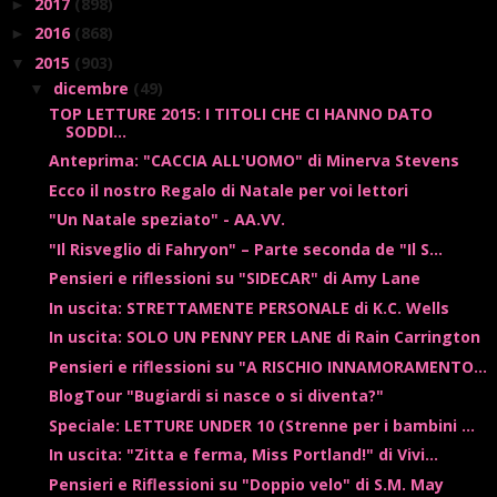
2017
(898)
►
2016
(868)
►
2015
(903)
▼
dicembre
(49)
▼
TOP LETTURE 2015: I TITOLI CHE CI HANNO DATO
SODDI...
Anteprima: "CACCIA ALL'UOMO" di Minerva Stevens
Ecco il nostro Regalo di Natale per voi lettori
"Un Natale speziato" - AA.VV.
"Il Risveglio di Fahryon" – Parte seconda de "Il S...
Pensieri e riflessioni su "SIDECAR" di Amy Lane
In uscita: STRETTAMENTE PERSONALE di K.C. Wells
In uscita: SOLO UN PENNY PER LANE di Rain Carrington
Pensieri e riflessioni su "A RISCHIO INNAMORAMENTO...
BlogTour "Bugiardi si nasce o si diventa?"
Speciale: LETTURE UNDER 10 (Strenne per i bambini ...
In uscita: "Zitta e ferma, Miss Portland!" di Vivi...
Pensieri e Riflessioni su "Doppio velo" di S.M. May