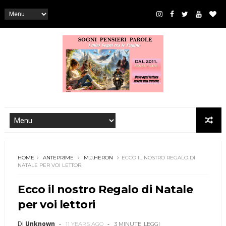
HOME
ANTEPRIME
M.J.HERON
ECCO IL NOSTRO REGALO DI
NATALE PER VOI LETTORI
Ecco il nostro Regalo di Natale
per voi lettori
Di
Unknown
11 YEARS AGO
3 MINUTE
LEGGI