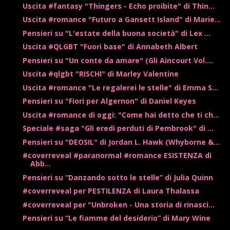
Uscita #fantasy "Thingers - Echo proibite" di Thin...
Uscita #romance "Futuro a Gansett Island" di Marie...
Pensieri su "L'estate della buona società" di Lex ...
Uscita #QLGBT "Fuori base" di Annabeth Albert
Pensieri su "Un conte da amare" (Gli Aincourt Vol....
Uscita #qlgbt "RISCHI" di Marley Valentine
Uscita #romance "Le regalerei le stelle" di Emma S...
Pensieri su "Fiori per Algernon" di Daniel Keyes
Uscita #romance di oggi: "Come hai detto che ti ch...
Speciale #saga "Gli eredi perduti di Pembrook" di ...
Pensieri su "DEOSIL" di Jordan L. Hawk (Whyborne &...
#coverreveal #paranormal #romance ESISTENZA di
Abb...
Pensieri su “Danzando sotto le stelle” di Julia Quinn
#coverreveal per PESTILENZA di Laura Thalassa
#coverreveal per "Unbroken - Una storia di rinasci...
Pensieri su “Le fiamme del desiderio” di Mary Wine