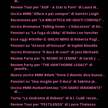
di...
Review Tour per "ASIP - A Star Is Porn" di Laura N...
Uscita #MM "Allora e per sempre" di Garrett Leigh
Recensione per "LA BIBLIOTECA DEI GIUSTI CONSIGLI"...
Uscita #romance “Falling Down – L’Educatore” di An...
Pensieri su “La fuga di Libby” di Robin Lee Hatcher
Esce oggi #thriller IL GIGLIO NERO di Roberta Pugl...
Pensieri su "Attenti all'intrusa!" di Sophie Kinsella
Uscita #romance "Il duca di cuori" di Jess Michaels
Review Party per "IL REGNO DI CENERE" di Sarah J. ...
Review Party per "THE HAWTHORNE LEGACY" di
Jennife...
Nuova uscita #MM #dark "Dove il diavolo dice buona...
Pensieri su “Una moglie per il duca” di Sabrina Je...
Uscita #MM #urbanfantasy "CHI SIAMO VERAMENTE"
di ...
Torna "La sindrome di Rubens" di A.I. Cudil: recen...
Review Tour per "PESTILENZA" di Laura Thalassa