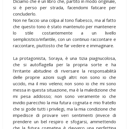
Diciamo che è un libro che, partito in modo originale,
si è perso per strada, facendomi faticare per
concluderlo.
Non ne faccio una colpa al tono fiabesco, ma al fatto
che questo tono è stato mantenuto per mantenere
lo stile costantemente a un livello
semplicistico/infantile, con un continuo raccontare e
raccontare, piuttosto che far vedere e immaginare.
La protagonista, Soraya, è una tizia piagnucolosa,
che si autoflagella per la propria sorte e ha
l'irritante abitudine di riversare la responsabilità
delle proprie azioni sugli altri: non sono io che
uccido, ma il mio veleno; non sono io che mi sono
messa in questa situazione, ma è la maledizione che
mi pesa addosso; non sono veramente io che
invidio parecchio la mia futura cognata e mio fratello
che si gode tutti i privilegi, ma la mia condizione che
impedisce di provare veri sentimenti (invece di
prendere un bel respiro e sfogarsi, ammettendo
che la futura cognatina è davvero una perfettina