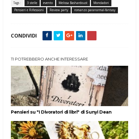
Tags :
3 stelle
evento
Melissa Bashardoust
Mondadori
Pensieri e Riflessioni
Review party
romanzo paranormal-fantasy
CONDIVIDI
TI POTREBBERO ANCHE INTERESSARE
Pensieri su "I Divoratori di libri" di Sunyi Dean