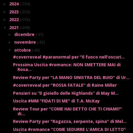
2024
(194)
►
2023
(230)
►
2022
(393)
►
2021
(498)
▼
dicembre
(41)
►
novembre
(43)
►
ottobre
(40)
▼
#coverreveal #paranormal per "Il fuoco nell'oscuri...
Prossima Uscita #romance: NON SMETTERE MAI di
Rosa...
Review Party per "LA MANO SINISTRA DEL BUIO" di Ur...
#coverreveal per "ROSSA FATALE" di Raine Miller
Pensieri su “Il gioiello delle Highlands” di May M...
Uscita #MM "FIDATI DI ME" di T.A. McKay
Review Tour per "COME HAI DETTO CHE TI CHIAMI?"
di...
Review Party per "Ragazza, serpente, spina" di Mel...
Uscita #romance "COME SEDURRE L'AMICA DI LETTO"