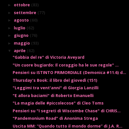
ottobre
(83)
►
settembre
(77)
►
agosto
(60)
►
luglio
(62)
►
giugno
(76)
►
maggio
(93)
►
aprile
(62)
▼
"Gabbia del re" di Victoria Aveyard
"Un cuore bugiardo: Il coraggio ha le sue regole" ...
Pensieri su ISTINTO PRIMORDIALE (Demonica #11.6) d...
Thursday's Book: il libro del giovedì (151)
"Leggimi tra vent'anni" di Giorgia Lanzilli
"E allora baciami" di Roberto Emanuelli
"La magia delle #piccolecose" di Cleo Toms
Pensieri su "I segreti di Wiscombe Chase" di CHRIS...
"Pandemonium Road" di Anonima Strega
Uscita MM: “Quando tutto il mondo dorme” di J.A. R...