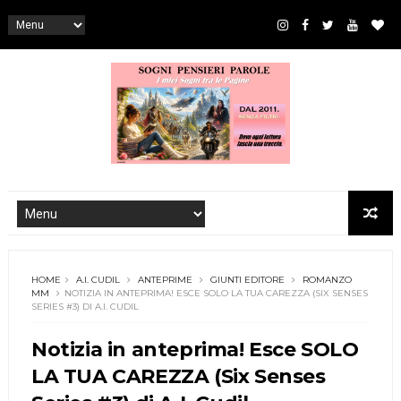
HOME
A.I. CUDIL
ANTEPRIME
GIUNTI EDITORE
ROMANZO
MM
NOTIZIA IN ANTEPRIMA! ESCE SOLO LA TUA CAREZZA (SIX SENSES
SERIES #3) DI A.I. CUDIL
Notizia in anteprima! Esce SOLO
LA TUA CAREZZA (Six Senses