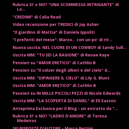
Rubrica SI' o NO? "UNA SCOMMESSA INTRIGANTE" di
Lo...
"CREDIMI" di Calia Read
Video recensione per TREDICI di Jay Asher
"Il giardino di Mattia" di Daniela Ippoliti
"I preferiti del mese": Marzo... con un po' di rit...
Nuova uscita: NEL CUORE DI UN COWBOY di Sandy Sull...
Uscita MM: "TU SEI LA RAGIONE" di Renae Kaye
Pensieri su "AMOR ERETICO" di Cathlin B
Pensieri su "Il valzer degli alberi e del cielo" d...
Uscita MM: "DIPINGERE IL CIELO" di Lily G. Blunt
Uscita MM: "AMOR ERETICO" di Cathlin B
Pensieri su IN MILLE PICCOLI PEZZI di Nicole Edwards
Uscita MM: "LA SCOPERTA DI DANIEL" di Eli Easton
Anteprima Esclusiva per il Blog - un estratto da "...
Rubrica SI' o NO? "LADRO D'AMORE" di Teresa
Medeiros
SEI RISPOSTE D'AUTORE - Marco Bettini