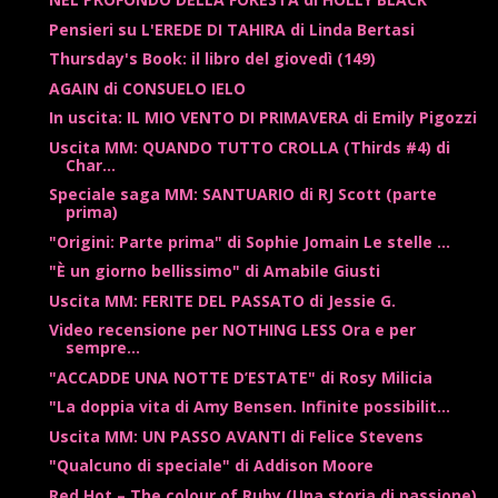
Pensieri su L'EREDE DI TAHIRA di Linda Bertasi
Thursday's Book: il libro del giovedì (149)
AGAIN di CONSUELO IELO
In uscita: IL MIO VENTO DI PRIMAVERA di Emily Pigozzi
Uscita MM: QUANDO TUTTO CROLLA (Thirds #4) di
Char...
Speciale saga MM: SANTUARIO di RJ Scott (parte
prima)
"Origini: Parte prima" di Sophie Jomain Le stelle ...
"È un giorno bellissimo" di Amabile Giusti
Uscita MM: FERITE DEL PASSATO di Jessie G.
Video recensione per NOTHING LESS Ora e per
sempre...
"ACCADDE UNA NOTTE D’ESTATE" di Rosy Milicia
"La doppia vita di Amy Bensen. Infinite possibilit...
Uscita MM: UN PASSO AVANTI di Felice Stevens
"Qualcuno di speciale" di Addison Moore
Red Hot – The colour of Ruby (Una storia di passione)