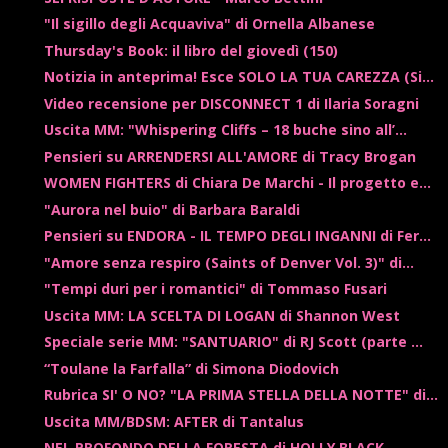
"Il sigillo degli Acquaviva" di Ornella Albanese
Thursday's Book: il libro del giovedì (150)
Notizia in anteprima! Esce SOLO LA TUA CAREZZA (Si...
Video recensione per DISCONNECT 1 di Ilaria Soragni
Uscita MM: "Whispering Cliffs – 18 buche sino all’...
Pensieri su ARRENDERSI ALL'AMORE di Tracy Brogan
WOMEN FIGHTERS di Chiara De Marchi - Il progetto e...
"Aurora nel buio" di Barbara Baraldi
Pensieri su ENDORA - IL TEMPO DEGLI INGANNI di Fer...
"Amore senza respiro (Saints of Denver Vol. 3)" di...
"Tempi duri per i romantici" di Tommaso Fusari
Uscita MM: LA SCELTA DI LOGAN di Shannon West
Speciale serie MM: "SANTUARIO" di RJ Scott (parte ...
“Toulane la Farfalla” di Simona Diodovich
Rubrica SI' O NO? "LA PRIMA STELLA DELLA NOTTE" di...
Uscita MM/BDSM: AFTER di Tantalus
NEL PROFONDO DELLA FORESTA di HOLLY BLACK