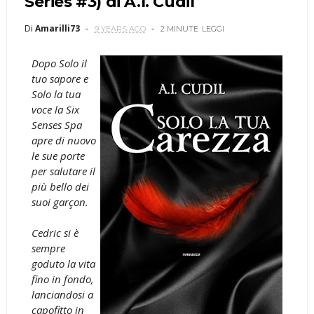
Series #3) di A.I. Cudil
Di
Amarilli73
9 YEARS AGO
2 MINUTE
LEGGI
Dopo Solo il
tuo sapore e
Solo la tua
voce la Six
Senses Spa
apre di nuovo
le sue porte
per salutare il
più bello dei
suoi garçon.
Cedric si è
sempre
goduto la vita
fino in fondo,
lanciandosi a
capofitto in