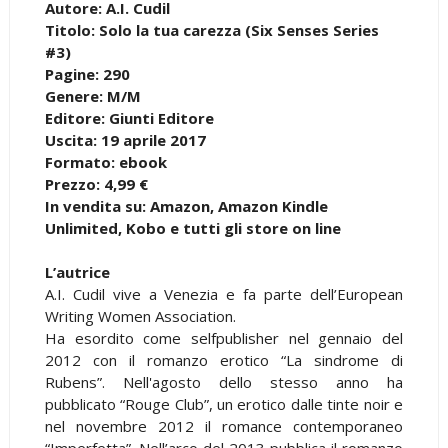
Autore: A.I. Cudil
Titolo: Solo la tua carezza (Six Senses Series
#3)
Pagine: 290
Genere: M/M
Editore: Giunti Editore
Uscita: 19 aprile 2017
Formato: ebook
Prezzo: 4,99 €
In vendita su: Amazon, Amazon Kindle
Unlimited, Kobo e tutti gli store on line
L’autrice
A.I. Cudil vive a Venezia e fa parte dell’European
Writing Women Association.
Ha esordito come selfpublisher nel gennaio del
2012 con il romanzo erotico “La sindrome di
Rubens”. Nell'agosto dello stesso anno ha
pubblicato “Rouge Club”, un erotico dalle tinte noir e
nel novembre 2012 il romance contemporaneo
“Imperfetta”. Nell’arco del 2013 pubblica il romanzo