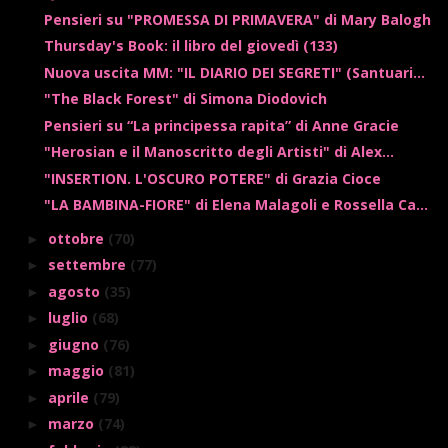
Pensieri su "PROMESSA DI PRIMAVERA" di Mary Balogh
Thursday's Book: il libro del giovedì (133)
Nuova uscita MM: "IL DIARIO DEI SEGRETI" (Santuari...
"The Black Forest" di Simona Diodovich
Pensieri su “La principessa rapita” di Anne Gracie
"Herosian e il Manoscritto degli Artisti" di Alex...
"INSERTION. L'OSCURO POTERE" di Grazia Cioce
"LA BAMBINA-FIORE" di Elena Malagoli e Rossella Ca...
ottobre
(70)
►
settembre
(77)
►
agosto
(35)
►
luglio
(68)
►
giugno
(76)
►
maggio
(81)
►
aprile
(79)
►
marzo
(74)
►