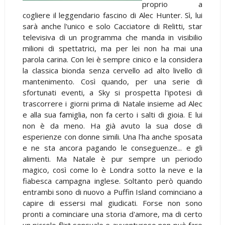
proprio a
cogliere il leggendario fascino di Alec Hunter. Sì, lui
sarà anche l'unico e solo Cacciatore di Relitti, star
televisiva di un programma che manda in visibilio
milioni di spettatrici, ma per lei non ha mai una
parola carina. Con lei è sempre cinico e la considera
la classica bionda senza cervello ad alto livello di
mantenimento. Così quando, per una serie di
sfortunati eventi, a Sky si prospetta l'ipotesi di
trascorrere i giorni prima di Natale insieme ad Alec
e alla sua famiglia, non fa certo i salti di gioia. E lui
non è da meno. Ha già avuto la sua dose di
esperienze con donne simili. Una l'ha anche sposata
e ne sta ancora pagando le conseguenze... e gli
alimenti. Ma Natale è pur sempre un periodo
magico, così come lo è Londra sotto la neve e la
fiabesca campagna inglese. Soltanto però quando
entrambi sono di nuovo a Puffin Island cominciano a
capire di essersi mal giudicati. Forse non sono
pronti a cominciare una storia d'amore, ma di certo
un piccolo flirt sensuale e avventuroso non può fare