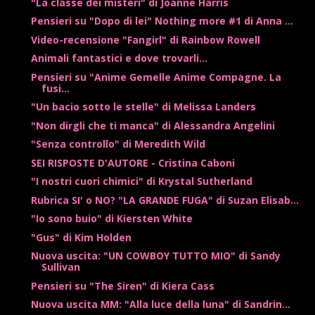
"La classe dei misteri" di Joanne Harris
Pensieri su "Dopo di lei" Nothing more #1 di Anna ...
Video-recensione "Fangirl" di Rainbow Rowell
Animali fantastici e dove trovarli...
Pensieri su "Anime Gemelle Anime Compagne. La
fusi...
"Un bacio sotto le stelle" di Melissa Landers
"Non dirgli che ti manca" di Alessandra Angelini
"Senza controllo" di Meredith Wild
SEI RISPOSTE D'AUTORE - Cristina Caboni
"I nostri cuori chimici" di Krystal Sutherland
Rubrica SI' o NO? "LA GRANDE FUGA" di Suzan Elisab...
"Io sono buio" di Kiersten White
"Gus" di Kim Holden
Nuova uscita: "UN COWBOY TUTTO MIO" di Sandy
Sullivan
Pensieri su "The Siren" di Kiera Cass
Nuova uscita MM: "Alla luce della luna" di Sandrin...