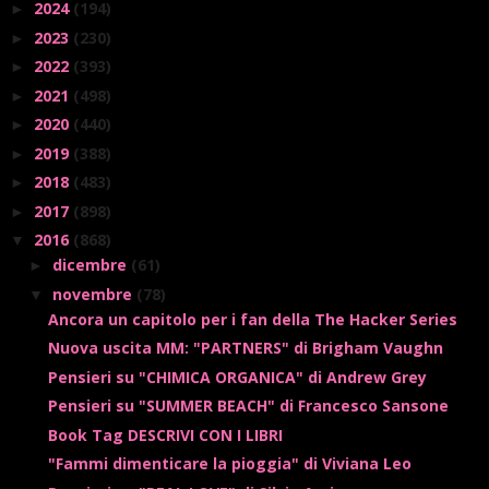
2024
(194)
►
2023
(230)
►
2022
(393)
►
2021
(498)
►
2020
(440)
►
2019
(388)
►
2018
(483)
►
2017
(898)
►
2016
(868)
▼
dicembre
(61)
►
novembre
(78)
▼
Ancora un capitolo per i fan della The Hacker Series
Nuova uscita MM: "PARTNERS" di Brigham Vaughn
Pensieri su "CHIMICA ORGANICA" di Andrew Grey
Pensieri su "SUMMER BEACH" di Francesco Sansone
Book Tag DESCRIVI CON I LIBRI
"Fammi dimenticare la pioggia" di Viviana Leo