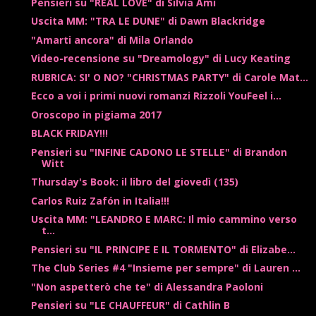
Pensieri su "REAL LOVE" di Silvia Ami
Uscita MM: "TRA LE DUNE" di Dawn Blackridge
"Amarti ancora" di Mila Orlando
Video-recensione su "Dreamology" di Lucy Keating
RUBRICA: SI' O NO? "CHRISTMAS PARTY" di Carole Mat...
Ecco a voi i primi nuovi romanzi Rizzoli YouFeel i...
Oroscopo in pigiama 2017
BLACK FRIDAY!!!
Pensieri su "INFINE CADONO LE STELLE" di Brandon
Witt
Thursday's Book: il libro del giovedì (135)
Carlos Ruiz Zafón in Italia!!!
Uscita MM: "LEANDRO E MARC: Il mio cammino verso
t...
Pensieri su "IL PRINCIPE E IL TORMENTO" di Elizabe...
The Club Series #4 "Insieme per sempre" di Lauren ...
"Non aspetterò che te" di Alessandra Paoloni
Pensieri su "LE CHAUFFEUR" di Cathlin B