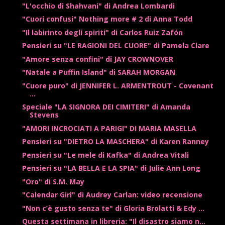
"L'occhio di Shahvani" di Andrea Lombardi
"Cuori confusi" Nothing more # 2 di Anna Todd
"Il labirinto degli spiriti" di Carlos Ruiz Zafón
Pensieri su "LE RAGIONI DEL CUORE" di Pamela Clare
"Amore senza confini" di JAY CROWNOVER
"Natale a Puffin Island" di SARAH MORGAN
"Cuore puro" di JENNIFER L. ARMENTROUT - Covenant
...
Speciale "LA SIGNORA DEI CIMITERI" di Amanda
Stevens
"AMORI INCROCIATI A PARIGI" DI MARIA MASELLA
Pensieri su "DIETRO LA MASCHERA" di Karen Ranney
Pensieri su "Le mele di Kafka" di Andrea Vitali
Pensieri su "LA BELLA E LA SPIA" di Julie Ann Long
"Oro" di S.M. May
"Calendar Girl" di Audrey Carlan: video recensione
"Non c’è gusto senza te" di Gloria Brolatti & Edy ...
Questa settimana in libreria: "Il disastro siamo n...