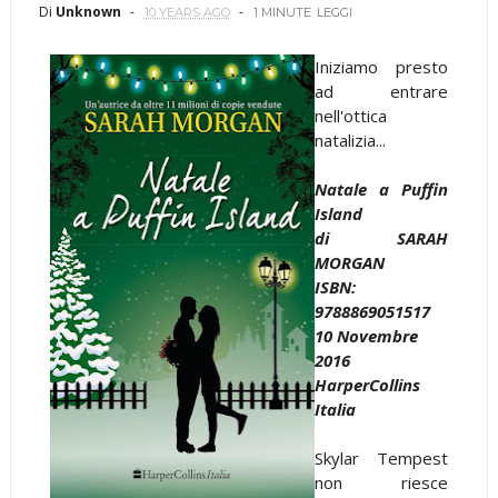
Di
Unknown
10 YEARS AGO
1 MINUTE
LEGGI
Iniziamo presto
ad entrare
nell'ottica
natalizia...
Natale a Puffin
Island
di SARAH
MORGAN
ISBN:
9788869051517
10 Novembre
2016
HarperCollins
Italia
Skylar Tempest
non riesce