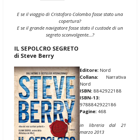
E se il viaggio di Cristoforo Colombo fosse stato una
copertura?
E se il grande navigatore fosse stato il custode di un
segreto sconvolgente...?
IL SEPOLCRO SEGRETO
di Steve Berry
Editore:
Nord
Collana:
Narrativa
Nord
ISBN:
8842922188
ISBN-13:
9788842922186
Pagine:
468
in libreria dal 21
marzo 2013