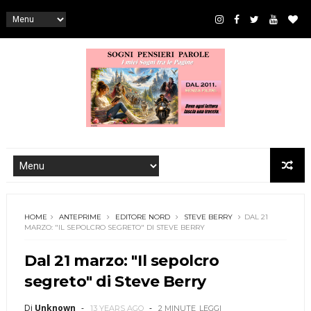
HOME
ANTEPRIME
EDITORE NORD
STEVE BERRY
DAL 21
MARZO: "IL SEPOLCRO SEGRETO" DI STEVE BERRY
Dal 21 marzo: "Il sepolcro
segreto" di Steve Berry
Di
Unknown
13 YEARS AGO
2 MINUTE
LEGGI