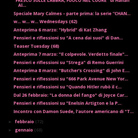
"FRESCO SULLE LABBRA, FUOCO NEL CUORE" di Hanan
Al...
Speciale Mary Calmes - parte prima: la serie “CHAN...
w... w... w... Wednesdays (62)
Anteprima 6 marzo: "Hybrid" di Kat Zhang
Pensieri e riflessioni su "A cena dai suoi" di Dan...
Teaser Tuesday (68)
Anteprima 7 marzo: "Il colpevole. Verdetto finale"...
Pensieri e riflessioni su "Strega" di Remo Guerrini
Anteprima 8 marzo: "Butcher’s Crossing" di John E....
Pensieri e riflessioni su "666 Park Avenue New Yor...
Pensieri e riflessioni su "Quando Hitler rubò il c...
Dal 26 febbraio: "La donna del fango" di Joyce Car...
Pensieri e riflessioni su "Enelsin Artigton e la P...
Incontro con Damon Suede, l'autore americano di "T...
febbraio
(72)
►
gennaio
(68)
►