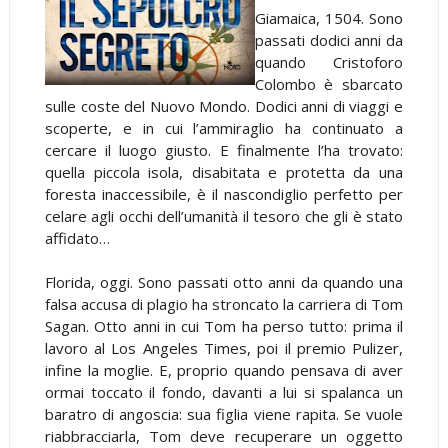
Giamaica, 1504. Sono
passati dodici anni da
quando Cristoforo
Colombo è sbarcato
sulle coste del Nuovo Mondo. Dodici anni di viaggi e
scoperte, e in cui l’ammiraglio ha continuato a
cercare il luogo giusto. E finalmente l’ha trovato:
quella piccola isola, disabitata e protetta da una
foresta inaccessibile, è il nascondiglio perfetto per
celare agli occhi dell’umanità il tesoro che gli è stato
affidato…
Florida, oggi. Sono passati otto anni da quando una
falsa accusa di plagio ha stroncato la carriera di Tom
Sagan. Otto anni in cui Tom ha perso tutto: prima il
lavoro al Los Angeles Times, poi il premio Pulizer,
infine la moglie. E, proprio quando pensava di aver
ormai toccato il fondo, davanti a lui si spalanca un
baratro di angoscia: sua figlia viene rapita. Se vuole
riabbracciarla, Tom deve recuperare un oggetto