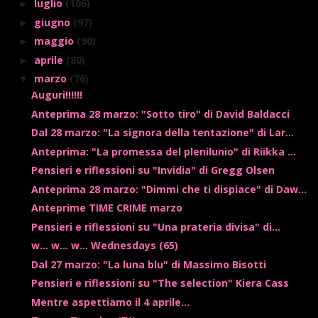
luglio
(106)
►
giugno
(97)
►
maggio
(90)
►
aprile
(80)
►
marzo
(76)
▼
Auguri!!!!!!
Anteprima 28 marzo: "Sotto tiro" di David Baldacci
Dal 28 marzo: "La signora della tentazione" di Lar...
Anteprima: "La promessa del plenilunio" di Riikka ...
Pensieri e riflessioni su "Invidia" di Gregg Olsen
Anteprima 28 marzo: "Dimmi che ti dispiace" di Daw...
Anteprime TIME CRIME marzo
Pensieri e riflessioni su "Una prateria divisa" di...
w... w... w... Wednesdays (65)
Dal 27 marzo: "La luna blu" di Massimo Bisotti
Pensieri e riflessioni su "The selection" Kiera Cass
Mentre aspettiamo il 4 aprile...