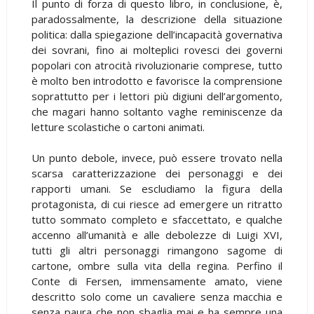
Il punto di forza di questo libro, in conclusione, è,
paradossalmente, la descrizione della situazione
politica: dalla spiegazione dell’incapacità governativa
dei sovrani, fino ai molteplici rovesci dei governi
popolari con atrocità rivoluzionarie comprese, tutto
è molto ben introdotto e favorisce la comprensione
soprattutto per i lettori più digiuni dell’argomento,
che magari hanno soltanto vaghe reminiscenze da
letture scolastiche o cartoni animati.
Un punto debole, invece, può essere trovato nella
scarsa caratterizzazione dei personaggi e dei
rapporti umani. Se escludiamo la figura della
protagonista, di cui riesce ad emergere un ritratto
tutto sommato completo e sfaccettato, e qualche
accenno all’umanità e alle debolezze di Luigi XVI,
tutti gli altri personaggi rimangono sagome di
cartone, ombre sulla vita della regina. Perfino il
Conte di Fersen, immensamente amato, viene
descritto solo come un cavaliere senza macchia e
senza paura che non sbaglia mai e ha sempre una