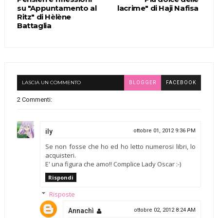
su "Appuntamento al
lacrime" di Haji Nafisa
Ritz" di Hèlène
Battaglia
LASCIA UN COMMENTO
BLOGGER
FACEBOOK
2 Commenti:
ily
ottobre 01, 2012 9:36 PM
Se non fosse che ho ed ho letto numerosi libri, lo
acquisteri.
E' una figura che amo!! Complice Lady Oscar :-)
Rispondi
Risposte
Annachì
ottobre 02, 2012 8:24 AM