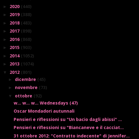
2020
(440)
►
2019
(388)
►
2018
(483)
►
2017
(898)
►
2016
(868)
►
2015
(903)
►
2014
(1052)
►
2013
(1074)
►
2012
(801)
▼
dicembre
(45)
►
novembre
(73)
►
ottobre
(92)
▼
w... w... w... Wednesdays (47)
Oscar Mondadori autunnali
Pensieri e riflessioni su "Un bacio dagli abissi" ...
Pensieri e riflessioni su "Biancaneve e il cacciat...
31 ottobre 2012: "Contratto indecente" di Jennifer...