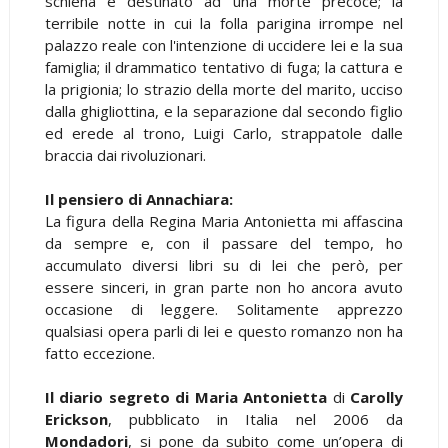
schiena e destinato ad una morte precoce; la
terribile notte in cui la folla parigina irrompe nel
palazzo reale con l'intenzione di uccidere lei e la sua
famiglia; il drammatico tentativo di fuga; la cattura e
la prigionia; lo strazio della morte del marito, ucciso
dalla ghigliottina, e la separazione dal secondo figlio
ed erede al trono, Luigi Carlo, strappatole dalle
braccia dai rivoluzionari.
Il pensiero di Annachiara:
La figura della Regina Maria Antonietta mi affascina
da sempre e, con il passare del tempo, ho
accumulato diversi libri su di lei che però, per
essere sinceri, in gran parte non ho ancora avuto
occasione di leggere. Solitamente apprezzo
qualsiasi opera parli di lei e questo romanzo non ha
fatto eccezione.
Il diario segreto di Maria Antonietta
di
Carolly
Erickson
, pubblicato in Italia nel 2006 da
Mondadori
, si pone da subito come un’opera di