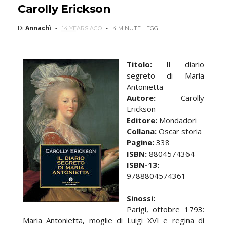
Carolly Erickson
Di
Annachì
14 YEARS AGO
4 MINUTE
LEGGI
Titolo:
Il diario
segreto di Maria
Antonietta
Autore:
Carolly
Erickson
Editore:
Mondadori
Collana:
Oscar storia
Pagine:
338
ISBN:
8804574364
ISBN-13:
9788804574361
Sinossi:
Parigi, ottobre 1793:
Maria Antonietta, moglie di Luigi XVI e regina di