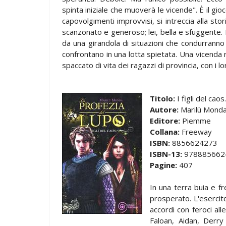
spinta iniziale che muoverà le vicende". È il gioco
capovolgimenti improvvisi, si intreccia alla stori
scanzonato e generoso; lei, bella e sfuggente.
da una girandola di situazioni che condurranno il
confrontano in una lotta spietata. Una vicenda r
spaccato di vita dei ragazzi di provincia, con i lo
Titolo:
I figli del cao
Autore:
Marilù Mond
Editore:
Piemme
Collana:
Freeway
ISBN:
8856624273
ISBN-13:
978885662
Pagine:
407
In una terra buia e f
prosperato. L'esercito
accordi con feroci all
Faloan, Aidan, Derry 