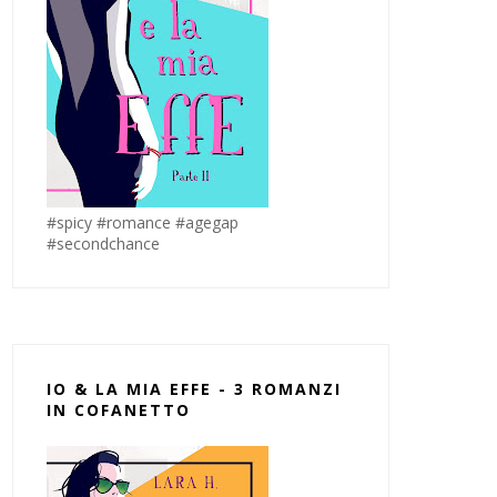
#spicy #romance #agegap
#secondchance
IO & LA MIA EFFE - 3 ROMANZI
IN COFANETTO