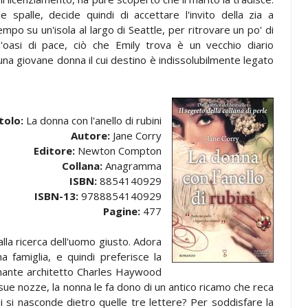
le spalle, decide quindi di accettare l'invito della zia a
mpo su un'isola al largo di Seattle, per ritrovare un po' di
l'oasi di pace, ciò che Emily trova è un vecchio diario
a una giovane donna il cui destino è indissolubilmente legato
tolo:
La donna con l'anello di rubini
Autore:
Jane Corry
Editore:
Newton Compton
Collana:
Anagramma
ISBN:
8854140929
ISBN-13:
9788854140929
Pagine:
477
la ricerca dell'uomo giusto. Adora
 famiglia, e quindi preferisce la
ascinante architetto Charles Haywood
ue nozze, la nonna le fa dono di un antico ricamo che reca
hi si nasconde dietro quelle tre lettere? Per soddisfare la