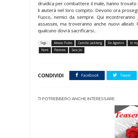
druidica per combattere il male, hanno trovato 
li aiuterà nel loro compito. Devono ora prosegu
Fuoco, nemici da sempre. Qui incontreranno g
assassini, ma troveranno anche nuovi alleati.
qualcuno dovrà sacrificarsi...
Tags :
Alessio Puleo
Camilla Läckberg
De Agostini
In my
Nord
Piemme
Sara Jio
CONDIVIDI
Facebook
Tweet
TI POTREBBERO ANCHE INTERESSARE