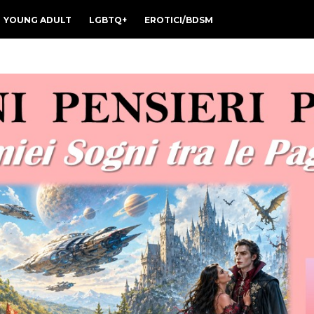
YOUNG ADULT
LGBTQ+
EROTICI/BDSM