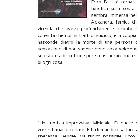
Erica Falck è tornata
turistica sulla cost
sembra immersa nell
Alexandra, l'amica d'
vicenda che aveva profondamente turbato il p
convinta che non si tratti di suicidio, e in copp
nasconde dietro la morte di una persona c
sensazione di non sapere bene cosa volere ne
suo status di scrittrice per smascherare menz
di ogni cosa.
"Una notizia improvvisa. Micidiale. Di quell
vorresti mai ascoltare. E ti domandi cosa faresti
speranza. Debole. Ma l'unico possibile. Ecco