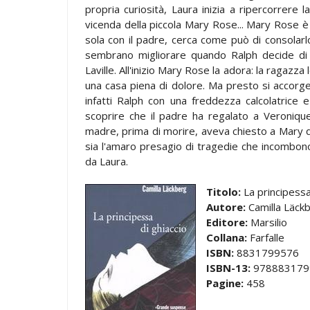
propria curiosità, Laura inizia a ripercorrere l
vicenda della piccola Mary Rose... Mary Rose
sola con il padre, cerca come può di consolarlo
sembrano migliorare quando Ralph decide di
Laville. All'inizio Mary Rose la adora: la ragazz
una casa piena di dolore. Ma presto si accorg
infatti Ralph con una freddezza calcolatrice 
scoprire che il padre ha regalato a Veronique l
madre, prima di morire, aveva chiesto a Mary 
sia l'amaro presagio di tragedie che incombono
da Laura.
Titolo:
La principessa
Autore:
Camilla Läck
Editore:
Marsilio
Collana:
Farfalle
ISBN:
8831799576
ISBN-13:
978883179
Pagine:
458