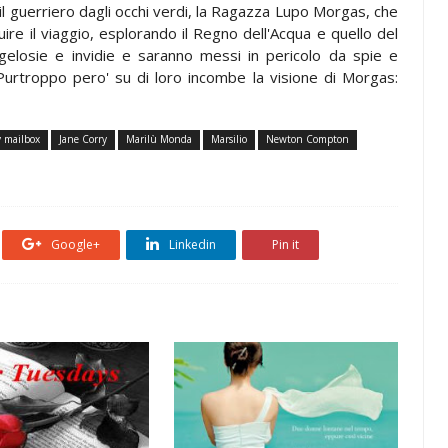
il guerriero dagli occhi verdi, la Ragazza Lupo Morgas, che
ire il viaggio, esplorando il Regno dell'Acqua e quello del
elosie e invidie e saranno messi in pericolo da spie e
 Purtroppo pero' su di loro incombe la visione di Morgas:
 mailbox
Jane Corry
Marilù Monda
Marsilio
Newton Compton
Google+
Linkedin
Pin it