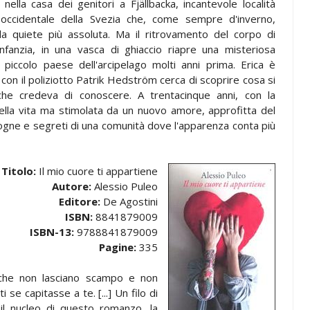
 nella casa dei genitori a Fjällbacka, incantevole località
a occidentale della Svezia che, come sempre d'inverno,
a quiete più assoluta. Ma il ritrovamento del corpo di
infanzia, in una vasca di ghiaccio riapre una misteriosa
iccolo paese dell'arcipelago molti anni prima. Erica è
ia con il poliziotto Patrik Hedström cerca di scoprire cosa si
he credeva di conoscere. A trentacinque anni, con la
lla vita ma stimolata da un nuovo amore, approfitta del
ogne e segreti di una comunità dove l'apparenza conta più
Titolo:
Il mio cuore ti appartiene
Autore:
Alessio Puleo
Editore:
De Agostini
ISBN:
8841879009
ISBN-13:
9788841879009
Pagine:
335
e che non lasciano scampo e non
 se capitasse a te. [...] Un filo di
 il nucleo di questo romanzo, la