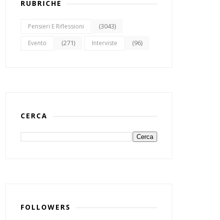
RUBRICHE
(3043)
Pensieri E Riflessioni
(271)
(96)
Evento
Interviste
CERCA
FOLLOWERS