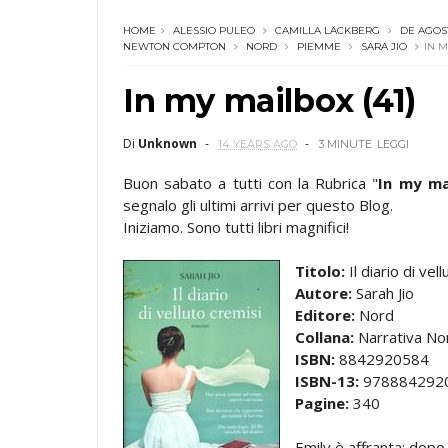
HOME
ALESSIO PULEO
CAMILLA LÄCKBERG
DE AGOST
NEWTON COMPTON
NORD
PIEMME
SARA JIO
IN M
In my mailbox (41)
Di
Unknown
14 YEARS AGO
3 MINUTE
LEGGI
Buon sabato a tutti con la Rubrica "
In my ma
segnalo gli ultimi arrivi per questo Blog.
Iniziamo. Sono tutti libri magnifici!
Titolo:
Il diario di vel
Autore:
Sarah Jio
Editore:
Nord
Collana:
Narrativa No
ISBN:
8842920584
ISBN-13:
978884292
Pagine:
340
Emily è affranta: dopo 