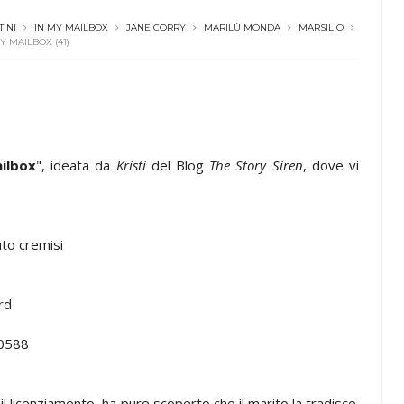
INI
IN MY MAILBOX
JANE CORRY
MARILÙ MONDA
MARSILIO
Y MAILBOX (41)
ilbox
", ideata da
Kristi
del Blog
The Story Siren
, dove vi
luto cremisi
rd
0588
il licenziamento, ha pure scoperto che il marito la tradisce.