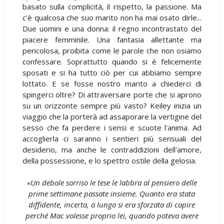
basato sulla complicità, il rispetto, la passione. Ma
c'è qualcosa che suo marito non ha mai osato dirle...
Due uomini e una donna: il regno incontrastato del
piacere femminile. Una fantasia allettante ma
pericolosa, proibita come le parole che non osiamo
confessare. Soprattutto quando si è felicemente
sposati e si ha tutto ciò per cui abbiamo sempre
lottato. E se fosse nostro marito a chiederci di
spingerci oltre? Di attraversare porte che si aprono
su un orizzonte sempre più vasto? Keiley inizia un
viaggio che la porterà ad assaporare la vertigine del
sesso che fa perdere i sensi e scuote l'anima. Ad
accoglierla ci saranno i sentieri più sensuali del
desiderio, ma anche le contraddizioni dell'amore,
della possessione, e lo spettro ostile della gelosia.
«Un debole sorriso le tese le labbra al pensiero delle
prime settimane passate insieme. Quanto era stata
diffidente, incerta, a lungo si era sforzata di capire
perché Mac volesse proprio lei, quando poteva avere