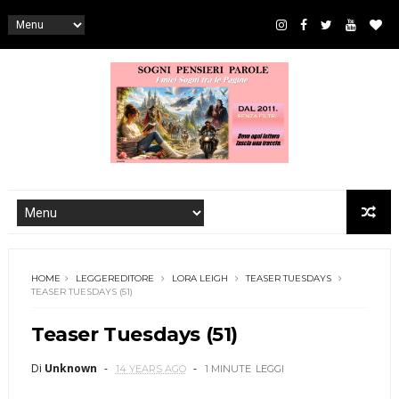
HOME
LEGGEREDITORE
LORA LEIGH
TEASER TUESDAYS
TEASER TUESDAYS (51)
Teaser Tuesdays (51)
Di
Unknown
14 YEARS AGO
1 MINUTE
LEGGI