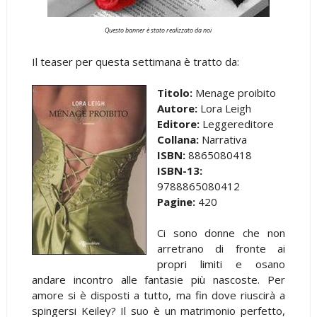
Questo banner è stato realizzato da noi
Il teaser per questa settimana è tratto da:
Titolo:
Menage proibito
Autore:
Lora Leigh
Editore:
Leggereditore
Collana:
Narrativa
ISBN:
8865080418
ISBN-13:
9788865080412
Pagine:
420
Ci sono donne che non
arretrano di fronte ai
propri limiti e osano
andare incontro alle fantasie più nascoste. Per
amore si è disposti a tutto, ma fin dove riuscirà a
spingersi Keiley? Il suo è un matrimonio perfetto,