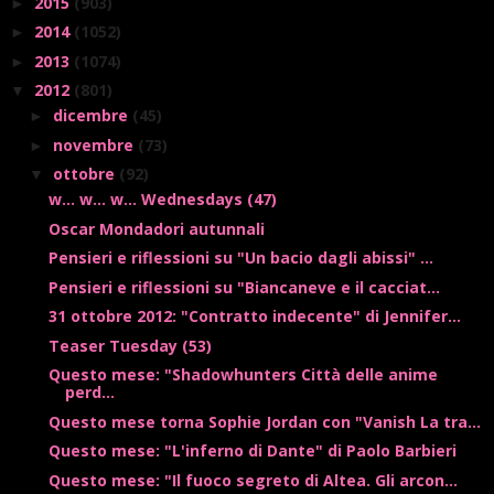
2015
(903)
►
2014
(1052)
►
2013
(1074)
►
2012
(801)
▼
dicembre
(45)
►
novembre
(73)
►
ottobre
(92)
▼
w... w... w... Wednesdays (47)
Oscar Mondadori autunnali
Pensieri e riflessioni su "Un bacio dagli abissi" ...
Pensieri e riflessioni su "Biancaneve e il cacciat...
31 ottobre 2012: "Contratto indecente" di Jennifer...
Teaser Tuesday (53)
Questo mese: "Shadowhunters Città delle anime
perd...
Questo mese torna Sophie Jordan con "Vanish La tra...
Questo mese: "L'inferno di Dante" di Paolo Barbieri
Questo mese: "Il fuoco segreto di Altea. Gli arcon...