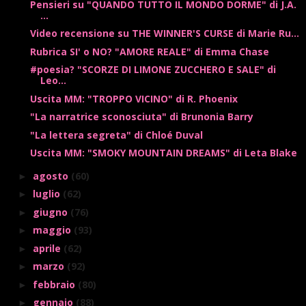
Pensieri su "QUANDO TUTTO IL MONDO DORME" di J.A.
...
Video recensione su THE WINNER'S CURSE di Marie Ru...
Rubrica SI' o NO? "AMORE REALE" di Emma Chase
#poesia? "SCORZE DI LIMONE ZUCCHERO E SALE" di
Leo...
Uscita MM: "TROPPO VICINO" di R. Phoenix
"La narratrice sconosciuta" di Brunonia Barry
"La lettera segreta" di Chloé Duval
Uscita MM: "SMOKY MOUNTAIN DREAMS" di Leta Blake
agosto
(60)
►
luglio
(62)
►
giugno
(76)
►
maggio
(93)
►
aprile
(62)
►
marzo
(92)
►
febbraio
(80)
►
gennaio
(88)
►