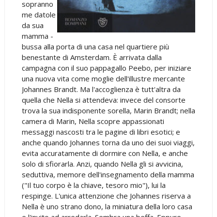
sopranno
me datole
da sua
mamma -
bussa alla porta di una casa nel quartiere più
benestante di Amsterdam. È arrivata dalla
campagna con il suo pappagallo Peebo, per iniziare
una nuova vita come moglie dell'illustre mercante
Johannes Brandt. Ma l'accoglienza è tutt'altra da
quella che Nella si attendeva: invece del consorte
trova la sua indisponente sorella, Marin Brandt; nella
camera di Marin, Nella scopre appassionati
messaggi nascosti tra le pagine di libri esotici; e
anche quando Johannes torna da uno dei suoi viaggi,
evita accuratamente di dormire con Nella, e anche
solo di sfiorarla. Anzi, quando Nella gli si avvicina,
seduttiva, memore dell'insegnamento della mamma
("Il tuo corpo è la chiave, tesoro mio"), lui la
respinge. L'unica attenzione che Johannes riserva a
Nella è uno strano dono, la miniatura della loro casa
e l'invito ad arredarla. Sembra una beffa. Eppure