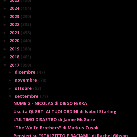
2025
(196)
►
2024
(194)
►
2023
(230)
►
2022
(393)
►
2021
(498)
►
2020
(440)
►
2019
(388)
►
2018
(483)
►
2017
(898)
▼
dicembre
(47)
►
novembre
(78)
►
ottobre
(83)
►
settembre
(77)
▼
NUMB 2 - NICOLAS di DIEGO FERRA
Uscita QLGBT: AI TUOI ORDINI di Isobel Starling
L'ULTIMO DISASTRO di Jamie McGuire
"The Wolfe Brothers" di Markus Zusak
Pensieri su "STAI ZITTO E BACIAMI" di Rachel Gibson