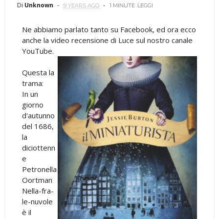
Di
Unknown
9 YEARS AGO
1 MINUTE
LEGGI
Ne abbiamo parlato tanto su Facebook, ed ora ecco
anche la video recensione di Luce sul nostro canale
YouTube.
Questa la
trama:
In un
giorno
d'autunno
del 1686,
la
diciottenn
e
Petronella
Oortman
Nella-fra-
le-nuvole
è il