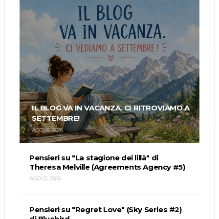
IL BLOG VA IN VACANZA. CI RITROVIAMO A
SETTEMBRE!
AGO 06, 2026
Pensieri su "La stagione dei lillà" di
Theresa Melville (Agreements Agency #5)
AGO 05, 2026
Pensieri su "Regret Love" (Sky Series #2)
di Bluebird