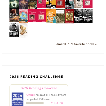
Amarilli 73 's favorite books »
2026 READING CHALLENGE
2026 Reading Challenge
Amarilli
has read 111 books toward
her goal of 150 books.
111 of 150