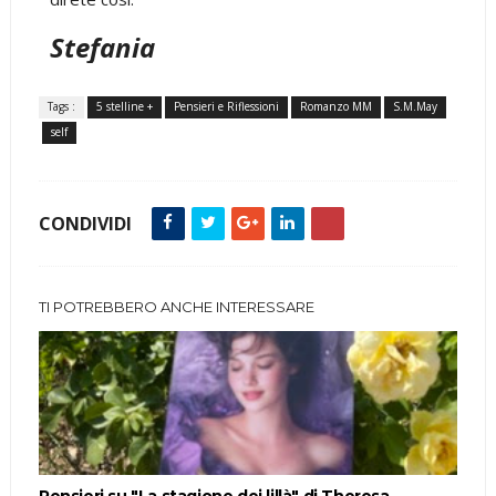
Stefania
Tags :
5 stelline +
Pensieri e Riflessioni
Romanzo MM
S.M.May
self
CONDIVIDI
TI POTREBBERO ANCHE INTERESSARE
Pensieri su "La stagione dei lillà" di Theresa