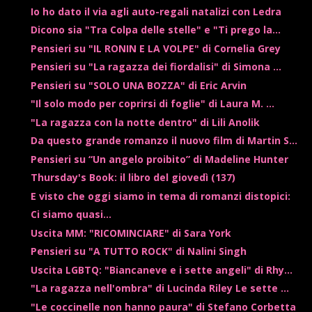
Io ho dato il via agli auto-regali natalizi con Ledra
Dicono sia "Tra Colpa delle stelle" e "Ti prego la...
Pensieri su "IL RONIN E LA VOLPE" di Cornelia Grey
Pensieri su "La ragazza dei fiordalisi" di Simona ...
Pensieri su "SOLO UNA BOZZA" di Eric Arvin
"Il solo modo per coprirsi di foglie" di Laura M. ...
"La ragazza con la notte dentro" di Lili Anolik
Da questo grande romanzo il nuovo film di Martin S...
Pensieri su “Un angelo proibito” di Madeline Hunter
Thursday's Book: il libro del giovedì (137)
E visto che oggi siamo in tema di romanzi distopici:
Ci siamo quasi...
Uscita MM: "RICOMINCIARE" di Sara York
Pensieri su "A TUTTO ROCK" di Nalini Singh
Uscita LGBTQ: "Biancaneve e i sette angeli" di Rhy...
"La ragazza nell'ombra" di Lucinda Riley Le sette ...
"Le coccinelle non hanno paura" di Stefano Corbetta