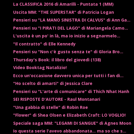
La CLASSIFICA 2016 di Amarilli - Puntata 1 (MM)
Uscita MM: "THE SUPERSTAR" di Patricia Logan
Pensieri su "LA MANO SINISTRA DI CALVUS" di Ann Ga...
Pensieri su "I PIRATI DEL LAGO" di Mariangela Camo...
L'uscita è un po' in là, ma io inizio a segnarmelo...
"Il contratto" di Elle Kennedy
Pensieri su "Non c'è gusto senza te" di Gloria Bro...
Thursday's Book: il libro del giovedì (138)
Video Booktag Natalizio!
Ecco un'occasione davvero unica per tutti i fan di...
"Ho scelto di amarti" di Jessica Clare
Pensieri su "L'arte di comunicare" di Thich Nhat Hanh
SEI RISPOSTE D'AUTORE - Raul Montanari
"Una gabbia di stelle" di Robin Roe
"Flower" di Shea Olsen e Elizabeth Craft: LO VOGLIO!
Speciale saga MM: "LEGAMI DI SANGUE" di Agnes Moon
Io questa serie l'avevo abbandonata... ma so che s...