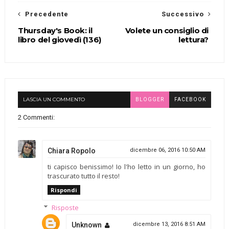
Precedente
Successivo
Thursday's Book: il
Volete un consiglio di
libro del giovedì (136)
lettura?
LASCIA UN COMMENTO
BLOGGER
FACEBOOK
2 Commenti:
Chiara Ropolo
dicembre 06, 2016 10:50 AM
ti capisco benissimo! Io l'ho letto in un giorno, ho
trascurato tutto il resto!
Rispondi
Risposte
Unknown
dicembre 13, 2016 8:51 AM