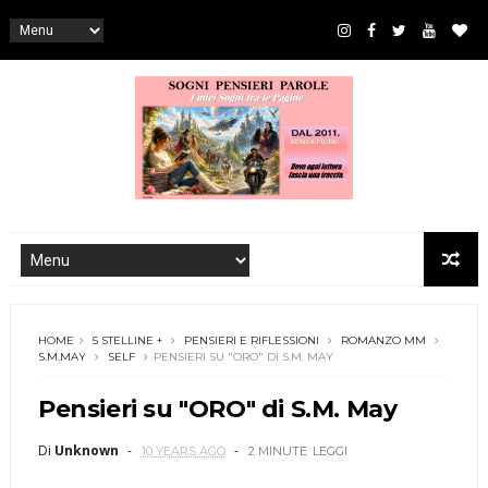
HOME
5 STELLINE +
PENSIERI E RIFLESSIONI
ROMANZO MM
S.M.MAY
SELF
PENSIERI SU "ORO" DI S.M. MAY
Pensieri su "ORO" di S.M. May
Di
Unknown
10 YEARS AGO
2 MINUTE
LEGGI