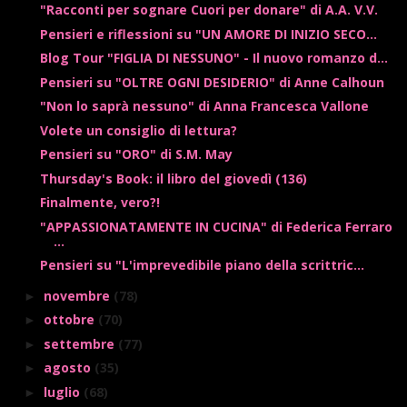
"Racconti per sognare Cuori per donare" di A.A. V.V.
Pensieri e riflessioni su "UN AMORE DI INIZIO SECO...
Blog Tour "FIGLIA DI NESSUNO" - Il nuovo romanzo d...
Pensieri su "OLTRE OGNI DESIDERIO" di Anne Calhoun
"Non lo saprà nessuno" di Anna Francesca Vallone
Volete un consiglio di lettura?
Pensieri su "ORO" di S.M. May
Thursday's Book: il libro del giovedì (136)
Finalmente, vero?!
"APPASSIONATAMENTE IN CUCINA" di Federica Ferraro
...
Pensieri su "L'imprevedibile piano della scrittric...
novembre
(78)
►
ottobre
(70)
►
settembre
(77)
►
agosto
(35)
►
luglio
(68)
►