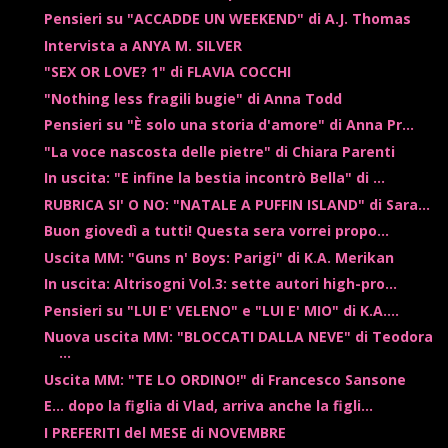
Pensieri su "ACCADDE UN WEEKEND" di A.J. Thomas
Intervista a ANYA M. SILVER
"SEX OR LOVE? 1" di FLAVIA COCCHI
"Nothing less fragili bugie" di Anna Todd
Pensieri su "È solo una storia d'amore" di Anna Pr...
"La voce nascosta delle pietre" di Chiara Parenti
In uscita: "E infine la bestia incontrò Bella" di ...
RUBRICA SI' O NO: "NATALE A PUFFIN ISLAND" di Sara...
Buon giovedì a tutti! Questa sera vorrei propo...
Uscita MM: "Guns n' Boys: Parigi" di K.A. Merikan
In uscita: Altrisogni Vol.3: sette autori high-pro...
Pensieri su "LUI E' VELENO" e "LUI E' MIO" di K.A....
Nuova uscita MM: "BLOCCATI DALLA NEVE" di Teodora
...
Uscita MM: "TE LO ORDINO!" di Francesco Sansone
E... dopo la figlia di Vlad, arriva anche la figli...
I PREFERITI del MESE di NOVEMBRE