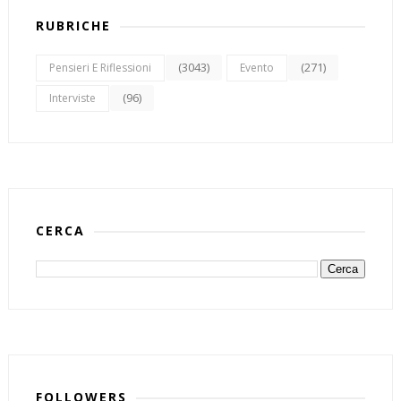
RUBRICHE
(3043)
(271)
Pensieri E Riflessioni
Evento
(96)
Interviste
CERCA
FOLLOWERS