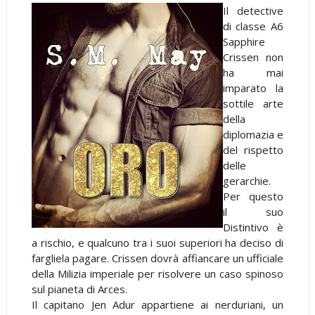
Il detective
di classe A6
Sapphire
Crissen non
ha mai
imparato la
sottile arte
della
diplomazia e
del rispetto
delle
gerarchie.
Per questo
il suo
Distintivo è
a rischio, e qualcuno tra i suoi superiori ha deciso di
fargliela pagare. Crissen dovrà affiancare un ufficiale
della Milizia imperiale per risolvere un caso spinoso
sul pianeta di Arces.
Il capitano Jen Adur appartiene ai nerduriani, un