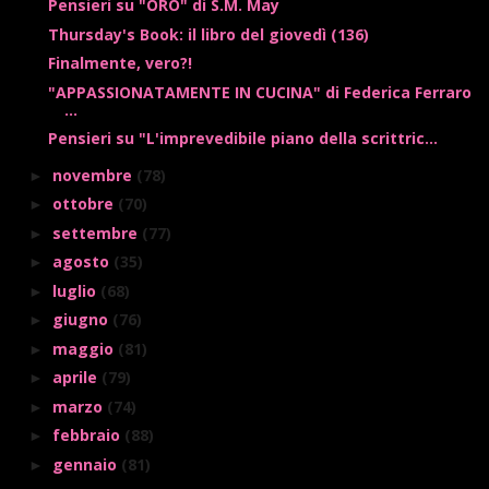
Pensieri su "ORO" di S.M. May
Thursday's Book: il libro del giovedì (136)
Finalmente, vero?!
"APPASSIONATAMENTE IN CUCINA" di Federica Ferraro
...
Pensieri su "L'imprevedibile piano della scrittric...
novembre
(78)
►
ottobre
(70)
►
settembre
(77)
►
agosto
(35)
►
luglio
(68)
►
giugno
(76)
►
maggio
(81)
►
aprile
(79)
►
marzo
(74)
►
febbraio
(88)
►
gennaio
(81)
►