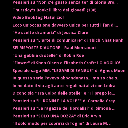
Pensieri su "Non c'è gusto senza te" di Gloria Bro...
Thursday's Book: il libro del giovedì (138)
Video Booktag Natalizio!
Ecco un'occasione davvero unica per tutti i fan di...
"Ho scelto di amarti" di Jessica Clare
Pensieri su "L'arte di comunicare" di Thich Nhat Hanh
SEI RISPOSTE D'AUTORE - Raul Montanari
"Una gabbia di stelle" di Robin Roe
"Flower" di Shea Olsen e Elizabeth Craft: LO VOGLIO!
Speciale saga MM: "LEGAMI DI SANGUE" di Agnes Moon
Io questa serie l'avevo abbandonata... ma so che s...
Io ho dato il via agli auto-regali natalizi con Ledra
Dicono sia "Tra Colpa delle stelle" e "Ti prego la...
Pensieri su "IL RONIN E LA VOLPE" di Cornelia Grey
Pensieri su "La ragazza dei fiordalisi" di Simona ...
Pensieri su "SOLO UNA BOZZA" di Eric Arvin
"Il solo modo per coprirsi di foglie" di Laura M. ...