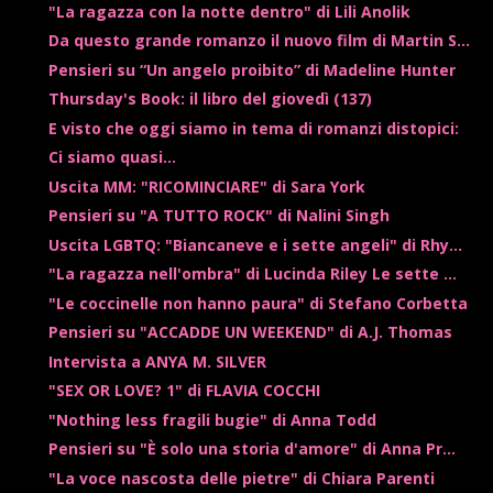
"La ragazza con la notte dentro" di Lili Anolik
Da questo grande romanzo il nuovo film di Martin S...
Pensieri su “Un angelo proibito” di Madeline Hunter
Thursday's Book: il libro del giovedì (137)
E visto che oggi siamo in tema di romanzi distopici:
Ci siamo quasi...
Uscita MM: "RICOMINCIARE" di Sara York
Pensieri su "A TUTTO ROCK" di Nalini Singh
Uscita LGBTQ: "Biancaneve e i sette angeli" di Rhy...
"La ragazza nell'ombra" di Lucinda Riley Le sette ...
"Le coccinelle non hanno paura" di Stefano Corbetta
Pensieri su "ACCADDE UN WEEKEND" di A.J. Thomas
Intervista a ANYA M. SILVER
"SEX OR LOVE? 1" di FLAVIA COCCHI
"Nothing less fragili bugie" di Anna Todd
Pensieri su "È solo una storia d'amore" di Anna Pr...
"La voce nascosta delle pietre" di Chiara Parenti