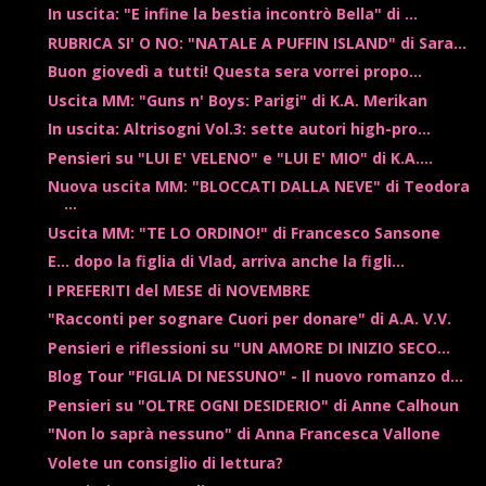
In uscita: "E infine la bestia incontrò Bella" di ...
RUBRICA SI' O NO: "NATALE A PUFFIN ISLAND" di Sara...
Buon giovedì a tutti! Questa sera vorrei propo...
Uscita MM: "Guns n' Boys: Parigi" di K.A. Merikan
In uscita: Altrisogni Vol.3: sette autori high-pro...
Pensieri su "LUI E' VELENO" e "LUI E' MIO" di K.A....
Nuova uscita MM: "BLOCCATI DALLA NEVE" di Teodora
...
Uscita MM: "TE LO ORDINO!" di Francesco Sansone
E... dopo la figlia di Vlad, arriva anche la figli...
I PREFERITI del MESE di NOVEMBRE
"Racconti per sognare Cuori per donare" di A.A. V.V.
Pensieri e riflessioni su "UN AMORE DI INIZIO SECO...
Blog Tour "FIGLIA DI NESSUNO" - Il nuovo romanzo d...
Pensieri su "OLTRE OGNI DESIDERIO" di Anne Calhoun
"Non lo saprà nessuno" di Anna Francesca Vallone
Volete un consiglio di lettura?