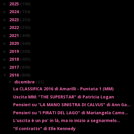
2025
(196)
►
2024
(194)
►
2023
(230)
►
2022
(393)
►
2021
(498)
►
2020
(440)
►
2019
(388)
►
2018
(483)
►
2017
(898)
►
2016
(868)
▼
dicembre
(61)
▼
La CLASSIFICA 2016 di Amarilli - Puntata 1 (MM)
Uscita MM: "THE SUPERSTAR" di Patricia Logan
Pensieri su "LA MANO SINISTRA DI CALVUS" di Ann Ga...
Pensieri su "I PIRATI DEL LAGO" di Mariangela Camo...
L'uscita è un po' in là, ma io inizio a segnarmelo...
"Il contratto" di Elle Kennedy