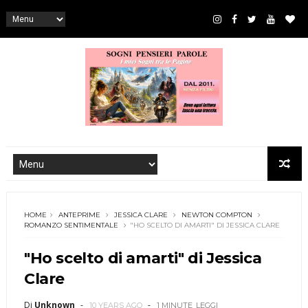
HOME
ANTEPRIME
JESSICA CLARE
NEWTON COMPTON
ROMANZO SENTIMENTALE
"HO SCELTO DI AMARTI" DI JESSICA CLARE
"Ho scelto di amarti" di Jessica
Clare
Di
Unknown
10 YEARS AGO
1 MINUTE
LEGGI