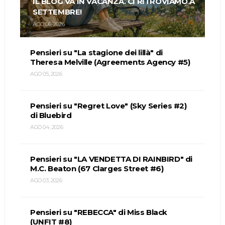
IL BLOG VA IN VACANZA. CI RITROVIAMO A
SETTEMBRE!
AGO 06, 2026
Pensieri su "La stagione dei lillà" di
Theresa Melville (Agreements Agency #5)
AGO 05, 2026
Pensieri su "Regret Love" (Sky Series #2)
di Bluebird
AGO 04, 2026
Pensieri su "LA VENDETTA DI RAINBIRD" di
M.C. Beaton (67 Clarges Street #6)
AGO 03, 2026
Pensieri su "REBECCA" di Miss Black
(UNFIT #8)