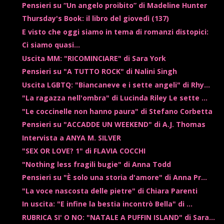
Pensieri su “Un angelo proibito” di Madeline Hunter
Thursday's Book: il libro del giovedì (137)
E visto che oggi siamo in tema di romanzi distopici:
Ci siamo quasi...
Uscita MM: "RICOMINCIARE" di Sara York
Pensieri su "A TUTTO ROCK" di Nalini Singh
Uscita LGBTQ: "Biancaneve e i sette angeli" di Rhy...
"La ragazza nell'ombra" di Lucinda Riley Le sette ...
"Le coccinelle non hanno paura" di Stefano Corbetta
Pensieri su "ACCADDE UN WEEKEND" di A.J. Thomas
Intervista a ANYA M. SILVER
"SEX OR LOVE? 1" di FLAVIA COCCHI
"Nothing less fragili bugie" di Anna Todd
Pensieri su "È solo una storia d'amore" di Anna Pr...
"La voce nascosta delle pietre" di Chiara Parenti
In uscita: "E infine la bestia incontrò Bella" di ...
RUBRICA SI' O NO: "NATALE A PUFFIN ISLAND" di Sara...