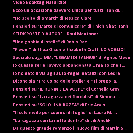
Video Booktag Natalizio!
Ecco un'occasione davvero unica per tutti i fan di...
"Ho scelto di amarti" di Jessica Clare
Pensieri su "L'arte di comunicare" di Thich Nhat Hanh
SEI RISPOSTE D'AUTORE - Raul Montanari
"Una gabbia di stelle" di Robin Roe
"Flower" di Shea Olsen e Elizabeth Craft: LO VOGLIO!
Speciale saga MM: "LEGAMI DI SANGUE" di Agnes Moon
Io questa serie l'avevo abbandonata... ma so che s...
Io ho dato il via agli auto-regali natalizi con Ledra
Dicono sia "Tra Colpa delle stelle" e "Ti prego la...
Pensieri su "IL RONIN E LA VOLPE" di Cornelia Grey
Pensieri su "La ragazza dei fiordalisi" di Simona ...
Pensieri su "SOLO UNA BOZZA" di Eric Arvin
"Il solo modo per coprirsi di foglie" di Laura M. ...
"La ragazza con la notte dentro" di Lili Anolik
Da questo grande romanzo il nuovo film di Martin S...