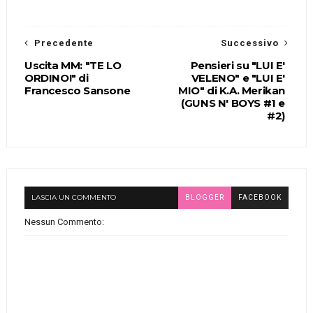
Precedente
Successivo
Uscita MM: "TE LO
Pensieri su "LUI E'
ORDINO!" di
VELENO" e "LUI E'
Francesco Sansone
MIO" di K.A. Merikan
(GUNS N' BOYS #1 e
#2)
LASCIA UN COMMENTO
BLOGGER
FACEBOOK
Nessun Commento: