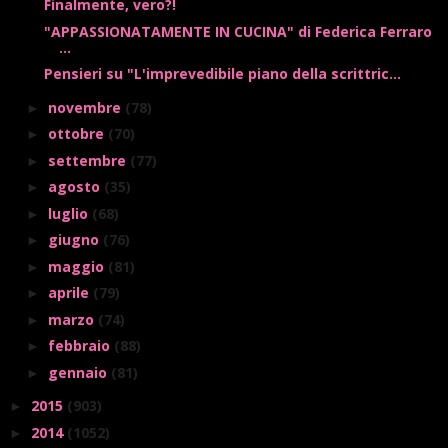
Finalmente, vero?!
"APPASSIONATAMENTE IN CUCINA" di Federica Ferraro
...
Pensieri su "L'imprevedibile piano della scrittric...
novembre
(78)
►
ottobre
(70)
►
settembre
(77)
►
agosto
(35)
►
luglio
(68)
►
giugno
(76)
►
maggio
(81)
►
aprile
(79)
►
marzo
(74)
►
febbraio
(88)
►
gennaio
(81)
►
2015
(903)
►
2014
(1052)
►