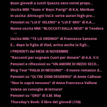
Buon giovedì a tutti! Questa sera vorrei propo...
Uscita MM: "Guns n' Boys: Parigi" di K.A. Merikan
In uscita: Altrisogni Vol.3: sette autori high-pro...
Pensieri su "LUI E' VELENO" e "LUI E' MIO" di K.A....
Nuova uscita MM: "BLOCCATI DALLA NEVE" di Teodora
...
Uscita MM: "TE LO ORDINO!" di Francesco Sansone
E... dopo la figlia di Vlad, arriva anche la figli...
I PREFERITI del MESE di NOVEMBRE
"Racconti per sognare Cuori per donare" di A.A. V.V.
Pensieri e riflessioni su "UN AMORE DI INIZIO SECO...
Blog Tour "FIGLIA DI NESSUNO" - Il nuovo romanzo d...
Pensieri su "OLTRE OGNI DESIDERIO" di Anne Calhoun
"Non lo saprà nessuno" di Anna Francesca Vallone
Volete un consiglio di lettura?
Pensieri su "ORO" di S.M. May
Thursday's Book: il libro del giovedì (136)