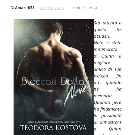
Di
Amarilli73
10 YEARS AGO
1 MINUTE
LEGGI
Sta' attento a
quello che
desideri...
Nate è stato
innamorato
di Quinn, il
migliore
amico di suo
fratello, fin
da quando
ne ha
memoria.
Quando però
ha finalmente
la possibilità
di dimostrare
a Quinn