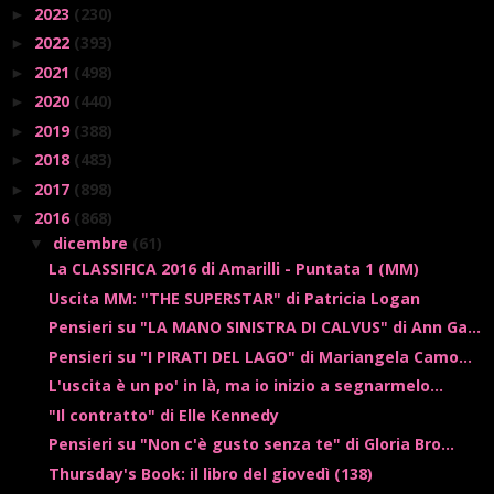
2023
(230)
►
2022
(393)
►
2021
(498)
►
2020
(440)
►
2019
(388)
►
2018
(483)
►
2017
(898)
►
2016
(868)
▼
dicembre
(61)
▼
La CLASSIFICA 2016 di Amarilli - Puntata 1 (MM)
Uscita MM: "THE SUPERSTAR" di Patricia Logan
Pensieri su "LA MANO SINISTRA DI CALVUS" di Ann Ga...
Pensieri su "I PIRATI DEL LAGO" di Mariangela Camo...
L'uscita è un po' in là, ma io inizio a segnarmelo...
"Il contratto" di Elle Kennedy
Pensieri su "Non c'è gusto senza te" di Gloria Bro...
Thursday's Book: il libro del giovedì (138)