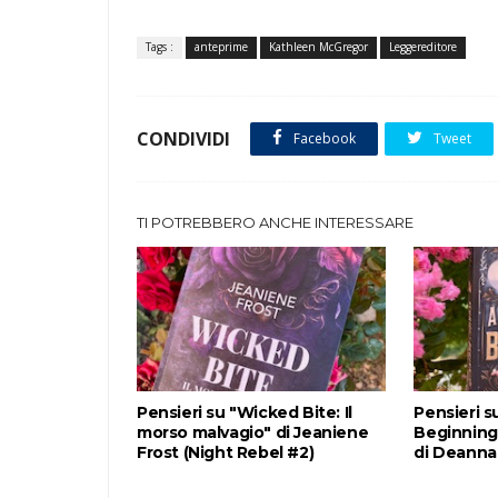
Tags :
anteprime
Kathleen McGregor
Leggereditore
CONDIVIDI
Facebook
Tweet
TI POTREBBERO ANCHE INTERESSARE
Pensieri su "Wicked Bite: Il
Pensieri s
morso malvagio" di Jeaniene
Beginning:
Frost (Night Rebel #2)
di Deanna