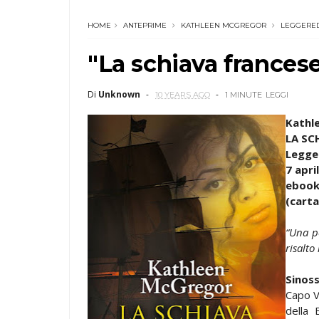
HOME
ANTEPRIME
KATHLEEN MCGREGOR
LEGGERE
"La schiava frances
Di
Unknown
10 YEARS AGO
1 MINUTE
LEGGI
Kathl
LA SC
Legge
7 apri
ebook
(carta
“Una p
risalto
Sinoss
Capo V
della 