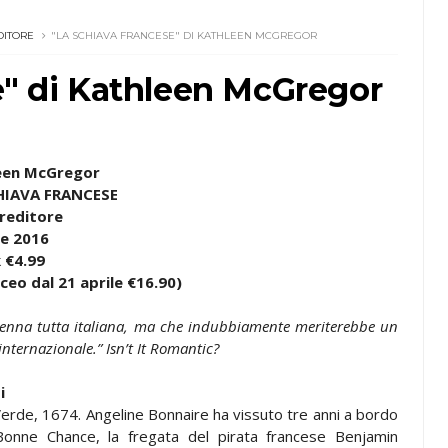
DITORE
"LA SCHIAVA FRANCESE" DI KATHLEEN MCGREGOR
e" di Kathleen McGregor
een McGregor
HIAVA FRANCESE
reditore
le 2016
 €4.99
ceo dal 21 aprile €16.90)
enna tutta italiana, ma che indubbiamente meriterebbe un
 internazionale.” Isn’t It Romantic?
i
erde, 1674. Angeline Bonnaire ha vissuto tre anni a bordo
Bonne Chance, la fregata del pirata francese Benjamin