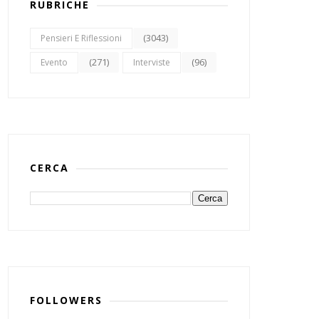
RUBRICHE
(3043)
Pensieri E Riflessioni
(271)
(96)
Evento
Interviste
CERCA
FOLLOWERS