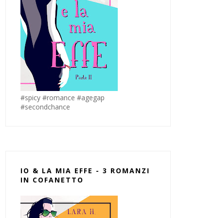
#spicy #romance #agegap
#secondchance
IO & LA MIA EFFE - 3 ROMANZI
IN COFANETTO