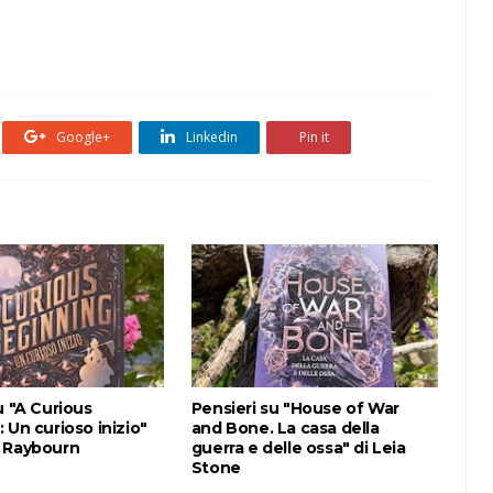
Google+
Linkedin
Pin it
u "A Curious
Pensieri su "House of War
 Un curioso inizio"
and Bone. La casa della
 Raybourn
guerra e delle ossa" di Leia
Stone