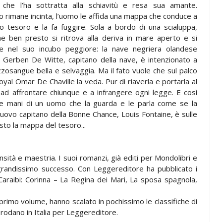
che l’ha sottratta alla schiavitù e resa sua amante.
 rimane incinta, l’uomo le affida una mappa che conduce a
co tesoro e la fa fuggire. Sola a bordo di una scialuppa,
ne ben presto si ritrova alla deriva in mare aperto e si
e nel suo incubo peggiore: la nave negriera olandese
 Gerben De Witte, capitano della nave, è intenzionato a
zzosangue bella e selvaggia. Ma il fato vuole che sul palco
oyal Omar De Chaville la veda. Pur di riaverla e portarla al
 ad affrontare chiunque e a infrangere ogni legge. E così
lle mani di un uomo che la guarda e le parla come se la
 nuovo capitano della Bonne Chance, Louis Fontaine, è sulle
sto la mappa del tesoro...
sità e maestria. I suoi romanzi, già editi per Mondolibri e
randissimo successo. Con Leggereditore ha pubblicato i
Caraibi: Corinna – La Regina dei Mari, La sposa spagnola,
il primo volume, hanno scalato in pochissimo le classifiche di
dano in Italia per Leggereditore.