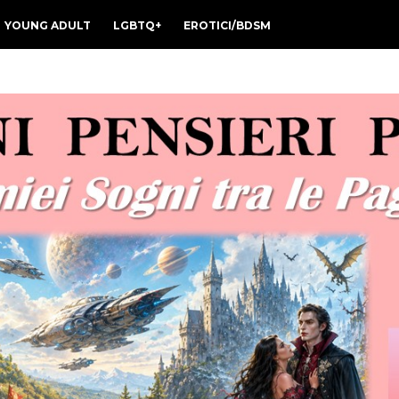
YOUNG ADULT
LGBTQ+
EROTICI/BDSM