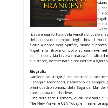
Adam, 
Quando
un ric
Angeli
imbatt
Swaan.
ricavare una fortuna dalla vendita di quella me
della piazza del mercato degli schiavi di Port R
sicuro a bordo della Spitfire, l’uomo è pronto
Angeline si ritrova di nuovo su una nave, ne
conoscesse... Ma la vera minaccia è un’altra: il
sue tracce, determinato a recuperare a ogni co
Biografia
Kathleen McGregor è una scrittrice di rara inten
Harlequin Mondadori, riscuotono da sempre g
primi quattro romanzi della Saga del Mar dei 
Cuore pirata e L’irlandese.
I libri della serie Harmony, di cui Inevitabile è 
The New Yorker e USA Today e finalmente appro