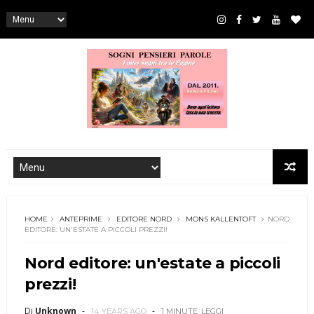
HOME
ANTEPRIME
EDITORE NORD
MONS KALLENTOFT
NORD
EDITORE: UN'ESTATE A PICCOLI PREZZI!
Nord editore: un'estate a piccoli
prezzi!
Di
Unknown
14 YEARS AGO
1 MINUTE
LEGGI