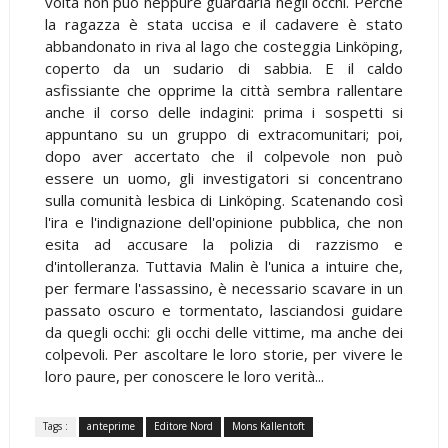
volta non può neppure guardarla negli occhi. Perché
la ragazza è stata uccisa e il cadavere è stato
abbandonato in riva al lago che costeggia Linköping,
coperto da un sudario di sabbia. E il caldo
asfissiante che opprime la città sembra rallentare
anche il corso delle indagini: prima i sospetti si
appuntano su un gruppo di extracomunitari; poi,
dopo aver accertato che il colpevole non può
essere un uomo, gli investigatori si concentrano
sulla comunità lesbica di Linköping. Scatenando così
l'ira e l'indignazione dell'opinione pubblica, che non
esita ad accusare la polizia di razzismo e
d'intolleranza. Tuttavia Malin è l'unica a intuire che,
per fermare l'assassino, è necessario scavare in un
passato oscuro e tormentato, lasciandosi guidare
da quegli occhi: gli occhi delle vittime, ma anche dei
colpevoli. Per ascoltare le loro storie, per vivere le
loro paure, per conoscere le loro verità...
Tags :
anteprime
Editore Nord
Mons Kallentoft