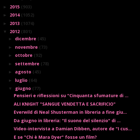
2015
(903)
►
2014
(1052)
►
2013
(1074)
►
2012
(801)
▼
dicembre
(45)
►
novembre
(73)
►
ottobre
(92)
►
settembre
(78)
►
agosto
(45)
►
luglio
(64)
►
giugno
(77)
▼
Pensieri e riflessioni su "Cinquanta sfumature di ...
ALI KNIGHT "SANGUE VENDETTA E SACRIFICIO"
Everwild di Neal Shusterman in libreria a fine giu...
Da giugno in libreria: "Il suono del silenzio" di ...
Video-intervista a Damian Dibben, autore de "I cus...
E se "Chi è Mara Dyer" fosse un film?