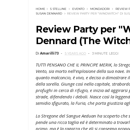
HOME
5 STELLINE
EVENTO
MONDADORI
REVIEW 
SUSAN DENNARD
REVIEW PARTY PER "WINDWITCH" DI SU
Review Party per 
Dennard (The Witch
Di
Amarilli73
5 YEARS AGO
3 MINUTE
LEGGI
TUTTI PENSANO CHE IL PRINCIPE MERIK, lo Strego
Vento, sia morto nell’esplosione della sua nave. I
quanto malconcio, è vivo, e deciso a dimostrare i
della sorella. Giunge così nella capitale, strabord
profughi in cerca di rifugio, e inizia ad aggirarsi 
strade, difendendo i deboli. Nasce così la leggen
semidio sfigurato, la Furia, che porta giustizia agl
Lo Stregone del Sangue Aeduan ha scoperto che s
pende una ricca taglia ed è determinato a trovarl
primo, ma è la ragazza che gli si consegna prop