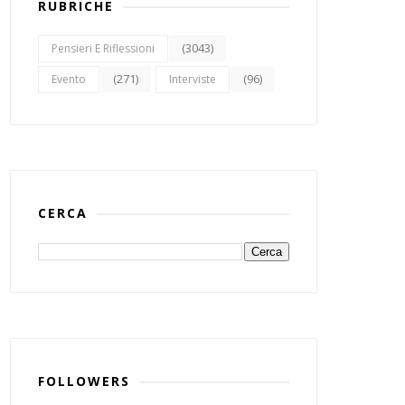
RUBRICHE
(3043)
Pensieri E Riflessioni
(271)
(96)
Evento
Interviste
CERCA
FOLLOWERS