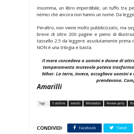
Insomma, un libro imperdibile, un tuffo tra ped
nemici che ancora non hanno un nome. Da legge
Peraltro, non viene molto pubblicizzato, ma se
breve di oltre 200 pagine e pieno di illustraz
tassello 2.5 da leggere assolutamente prima di
NON è una trilogia e basta.
Il mare concedeva a uomini e donne di attrav
temperamento mutevole poteva trasformarsi
Nihar. La terra, invece, accoglieva uomini e
prendevano. Compa
Amarilli
Tags :
5 stelline
evento
Mondadori
Review party
Ro
CONDIVIDI
Facebook
Tweet