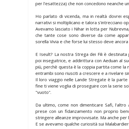
per l'esattezza) che non concedono neanche un 
Ho parlato di vicenda, ma in realtà dovrei espr
narrativi si moltiplicano e talora s'intrecciano o
Avevamo lasciato i Nihar in lotta per Nubrevn
che tante cose sono diverse da come appar
sorella Vivia e che forse lui stesso deve ancora
E Iseult? La nostra Strega dei Fili è destinata
poi inseguitrice, e addirittura con Aeduan al s
più, perchè questa è la coppia partita come la 
entrambi sono riusciti a crescere e a rivelare sim
Il loro viaggio nelle Lande Stregate è la parte
fine ti viene voglia di proseguire con la serie 
"vuoto".
Da ultimo, come non dimenticare Safi, l'altro 
prese con un fidanzamento non proprio benvol
stringere alleanze improvvisate. Ma anche per l
E se avevamo qualche curiosità sui Malabardieri