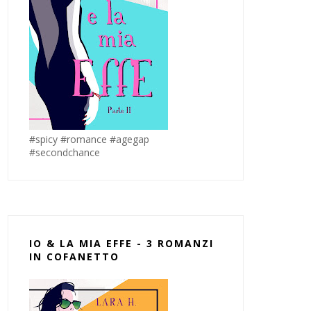
#spicy #romance #agegap
#secondchance
IO & LA MIA EFFE - 3 ROMANZI
IN COFANETTO