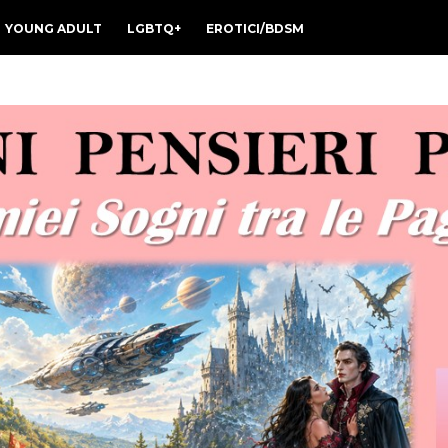
YOUNG ADULT
LGBTQ+
EROTICI/BDSM