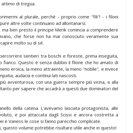
attimo di tregua.
imermi al plurale, perchè - proprio come "fili"! - i filoni
ppure altre volte continuano ad allontanarsi.
a, ma ben presto il principe Merik comincia a comprendere
ivano, che forse non ha mai conosciuto veramente sua
 capire molto su di sé.
 percorrere sentieri tra boschi e foreste, prima inseguita,
uo fianco. Questo è senza dubbio il filone che ho amato di
meno eroica, la meno attraente, la meno "nobile", e invece
patia, audacia e continui lati nascosti.
 più avventurosa, con una guerra sempre più vicina, e alla
soltanto per sapere che accadrà a questi due dominatori del
anello della catena. L'avevamo lasciata protagonista, alle
uto, e poi attaccata dagli Scissi e ancora costretta a
ei e Vaness le cose si fanno parecchio complicate.
, questo volume potrebbe risultare utile anche in questo!