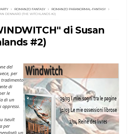
PARTY
ROMANZO FANTASY
ROMANZO PARANORMAL-FANTASY
SAN DENNARD (THE WITCHLANDS #2)
"WINDWITCH" di Susan
lands #2)
ne del
nvece, per
l tradimento
ante di
per le
da di un
i oppressi.
u Iseult
a per
onendogli un