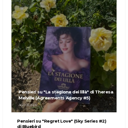
Pensieri su "La stagione dei lillà" di Theresa
Melville (Agreements Agency #5)
AGO 05, 2026
Pensieri su "Regret Love" (Sky Series #2)
di Bluebird