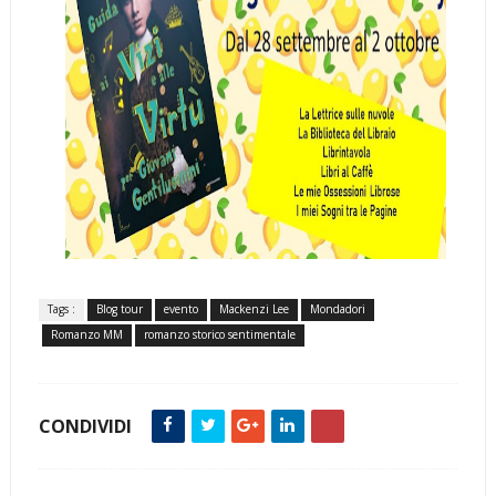
Tags :
Blog tour
evento
Mackenzi Lee
Mondadori
Romanzo MM
romanzo storico sentimentale
CONDIVIDI