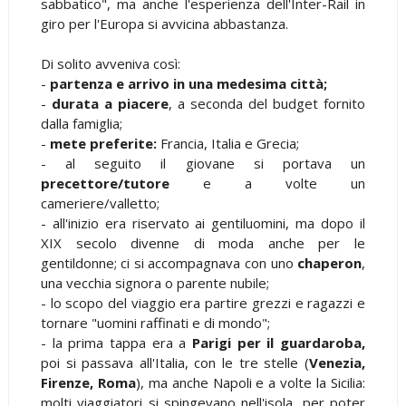
sabbatico", ma anche l'esperienza dell'Inter-Rail in
giro per l'Europa si avvicina abbastanza.
Di solito avveniva così:
-
partenza e arrivo in una medesima città;
-
durata a piacere
, a seconda del budget fornito
dalla famiglia;
-
mete preferite:
Francia, Italia e Grecia;
- al seguito il giovane si portava un
precettore/tutore
e a volte un
cameriere/valletto;
- all'inizio era riservato ai gentiluomini, ma dopo il
XIX secolo divenne di moda anche per le
gentildonne; ci si accompagnava con uno
chaperon
,
una vecchia signora o parente nubile;
- lo scopo del viaggio era partire grezzi e ragazzi e
tornare "uomini raffinati e di mondo";
- la prima tappa era a
Parigi per il guardaroba,
poi si passava all'Italia, con le tre stelle (
Venezia,
Firenze, Roma
), ma anche Napoli e a volte la Sicilia:
molti viaggiatori si spingevano nell'isola, per poter