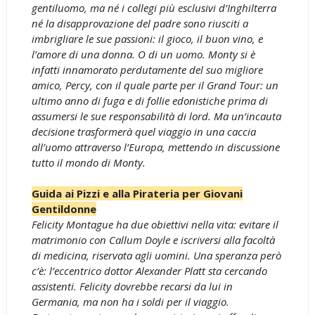
gentiluomo, ma né i collegi più esclusivi d’Inghilterra
né la disapprovazione del padre sono riusciti a
imbrigliare le sue passioni: il gioco, il buon vino, e
l’amore di una donna. O di un uomo. Monty si è
infatti innamorato perdutamente del suo migliore
amico, Percy, con il quale parte per il Grand Tour: un
ultimo anno di fuga e di follie edonistiche prima di
assumersi le sue responsabilità di lord. Ma un’incauta
decisione trasformerà quel viaggio in una caccia
all’uomo attraverso l’Europa, mettendo in discussione
tutto il mondo di Monty.
Guida ai Pizzi e alla Pirateria per Giovani
Gentildonne
Felicity Montague ha due obiettivi nella vita: evitare il
matrimonio con Callum Doyle e iscriversi alla facoltà
di medicina, riservata agli uomini. Una speranza però
c’è: l’eccentrico dottor Alexander Platt sta cercando
assistenti. Felicity dovrebbe recarsi da lui in
Germania, ma non ha i soldi per il viaggio.