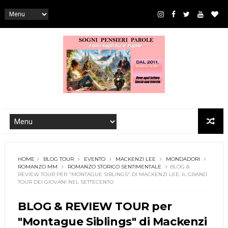
HOME
BLOG TOUR
EVENTO
MACKENZI LEE
MONDADORI
ROMANZO MM
ROMANZO STORICO SENTIMENTALE
BLOG &
REVIEW TOUR PER "MONTAGUE SIBLINGS" DI MACKENZI LEE: IL GRAND
TOUR DEI GIOVANI NEL SETTECENTO
BLOG & REVIEW TOUR per
"Montague Siblings" di Mackenzi