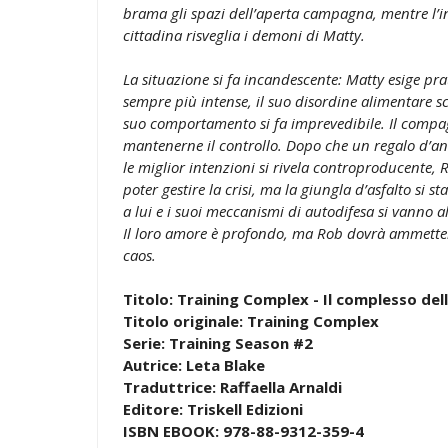
brama gli spazi dell’aperta campagna, mentre l’in
cittadina risveglia i demoni di Matty.
La situazione si fa incandescente: Matty esige p
sempre più intense, il suo disordine alimentare schi
suo comportamento si fa imprevedibile. Il compa
mantenerne il controllo. Dopo che un regalo d’an
le miglior intenzioni si rivela controproducente,
poter gestire la crisi, ma la giungla d’asfalto si s
a lui e i suoi meccanismi di autodifesa si vanno a
Il loro amore è profondo, ma Rob dovrà ammettere
caos.
Titolo: Training Complex - Il complesso del
Titolo originale: Training Complex
Serie: Training Season #2
Autrice: Leta Blake
Traduttrice: Raffaella Arnaldi
Editore: Triskell Edizioni
ISBN EBOOK: 978-88-9312-359-4