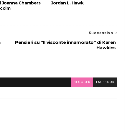
di Joanna Chambers
Jordan L. Hawk
lcolm
Successivo
n
Pensieri su “Il visconte innamorato” di Karen
Hawkins
BLOGGER
FACEBOOK