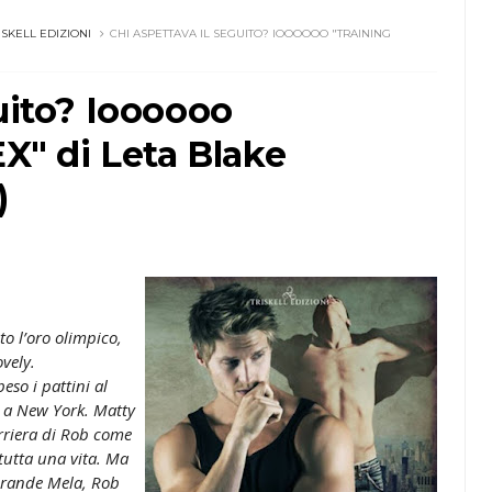
ISKELL EDIZIONI
CHI ASPETTAVA IL SEGUITO? IOOOOOO "TRAINING
guito? Ioooooo
" di Leta Blake
)
to l’oro olimpico,
vely.
so i pattini al
 a New York. Matty
arriera di Rob come
tutta una vita. Ma
 Grande Mela, Rob