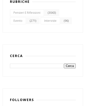
RUBRICHE
(3043)
Pensieri E Riflessioni
(271)
(96)
Evento
Interviste
CERCA
FOLLOWERS