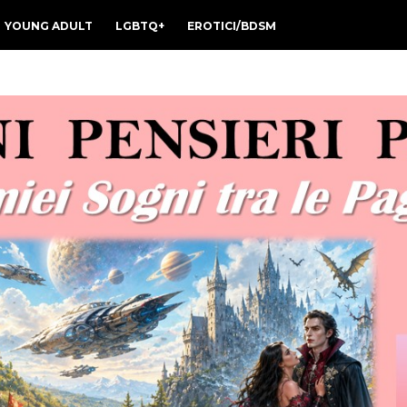
YOUNG ADULT
LGBTQ+
EROTICI/BDSM