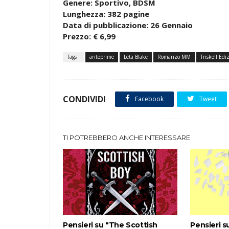
Genere: Sportivo, BDSM
Lunghezza: 382 pagine
Data di pubblicazione: 26 Gennaio
Prezzo: € 6,99
Tags :
anteprime
Leta Blake
Romanzo MM
Triskell Edi
CONDIVIDI
Facebook
Tweet
TI POTREBBERO ANCHE INTERESSARE
Pensieri su "The Scottish
Pensieri s