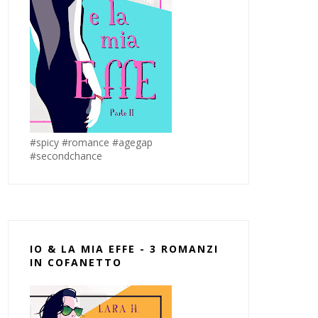
#spicy #romance #agegap
#secondchance
IO & LA MIA EFFE - 3 ROMANZI
IN COFANETTO