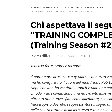
HOME
ANTEPRIME
LETA BLAKE
ROMANZO MM
TR
COMPLEX" DI LETA BLAKE (TRAINING SEASON #2)
Chi aspettava il se
"TRAINING COMPLEX
(Training Season #2
Di
Amarilli73
9 YEARS AGO
1 MINUTE
LEGGI
Tenetevi forte. Matty è tornato!
Il pattinatore artistico Matty Marcus non avrà vin
ma ha conquistato il cuore del mandriano Rob Lo
Dopo che Rob ha venduto il ranch e Matty ha appe
chiodo, i due cominciano una nuova vita insieme
affronta una nuova sfida come allenatore, e la c
fisioterapista dovrebbe rappresentare il sogno di 
nella calura brutale della loro terza estate nella