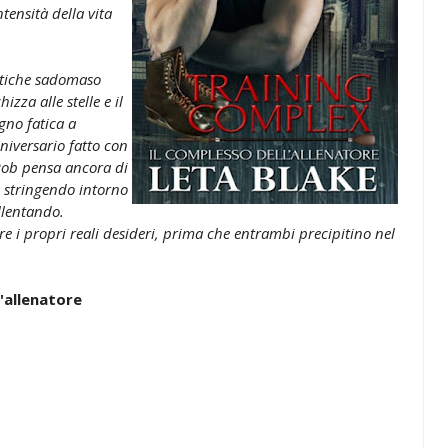
tensità della vita
ratiche sadomaso
zza alle stelle e il
gno fatica a
niversario fatto con
 Rob pensa ancora di
ta stringendo intorno
llentando.
 i propri reali desideri, prima che entrambi precipitino nel
l'allenatore