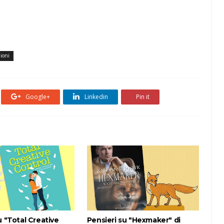
zioni
Google+
Linkedin
Pin it
u "Total Creative
Pensieri su "Hexmaker" di