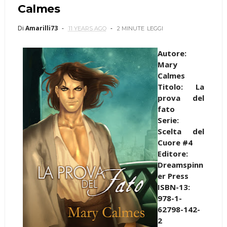
Calmes
Di
Amarilli73
11 YEARS AGO
2 MINUTE
LEGGI
Autore:
Mary
Calmes
Titolo: La
prova del
fato
Serie:
Scelta del
Cuore #4
Editore:
Dreamspinn
er Press
ISBN-13:
978-1-
62798-142-
2