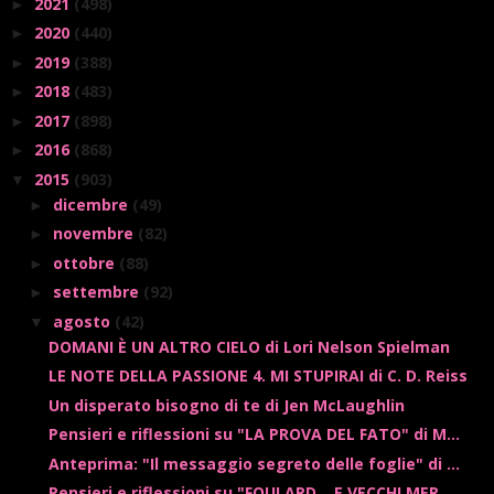
2021
(498)
►
2020
(440)
►
2019
(388)
►
2018
(483)
►
2017
(898)
►
2016
(868)
►
2015
(903)
▼
dicembre
(49)
►
novembre
(82)
►
ottobre
(88)
►
settembre
(92)
►
agosto
(42)
▼
DOMANI È UN ALTRO CIELO di Lori Nelson Spielman
LE NOTE DELLA PASSIONE 4. MI STUPIRAI di C. D. Reiss
Un disperato bisogno di te di Jen McLaughlin
Pensieri e riflessioni su "LA PROVA DEL FATO" di M...
Anteprima: "Il messaggio segreto delle foglie" di ...
Pensieri e riflessioni su "FOULARD... E VECCHI MER...