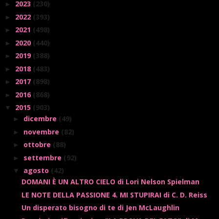
2023
(230)
►
2022
(393)
►
2021
(498)
►
2020
(440)
►
2019
(388)
►
2018
(483)
►
2017
(898)
►
2016
(868)
►
2015
(903)
▼
dicembre
(49)
►
novembre
(82)
►
ottobre
(88)
►
settembre
(92)
►
agosto
(42)
▼
DOMANI È UN ALTRO CIELO di Lori Nelson Spielman
LE NOTE DELLA PASSIONE 4. MI STUPIRAI di C. D. Reiss
Un disperato bisogno di te di Jen McLaughlin