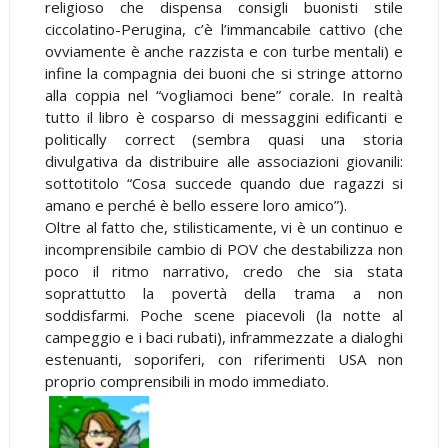
religioso che dispensa consigli buonisti stile
ciccolatino-Perugina, c’è l’immancabile cattivo (che
ovviamente è anche razzista e con turbe mentali) e
infine la compagnia dei buoni che si stringe attorno
alla coppia nel “vogliamoci bene” corale. In realtà
tutto il libro è cosparso di messaggini edificanti e
politically correct (sembra quasi una storia
divulgativa da distribuire alle associazioni giovanili:
sottotitolo “Cosa succede quando due ragazzi si
amano e perché è bello essere loro amico”).
Oltre al fatto che, stilisticamente, vi è un continuo e
incomprensibile cambio di POV che destabilizza non
poco il ritmo narrativo, credo che sia stata
soprattutto la povertà della trama a non
soddisfarmi. Poche scene piacevoli (la notte al
campeggio e i baci rubati), inframmezzate a dialoghi
estenuanti, soporiferi, con riferimenti USA non
proprio comprensibili in modo immediato.