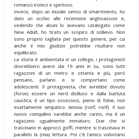
romanzo ironico e spiritoso.
Invece, dopo un iniziale senso di smarrimento, ho
dato un occhio alle recensioni anglosassoni e,
vedendo che alcuni lo avevano catalogato come
New Adult, ho tirato un sospiro di sollievo. Non
sono proprio tagliata per questo genere, per cui
anche il mio giudizio potrebbe risultare non
equilibrato.
La storia è ambientata in un college, i protagonisti
dovrebbero avere dai 19 anni in su, sono tutti
ragazzoni di un metro e ottanta e più, però
pensano, parlano e si comportano come
adolescenti. Il protagonista, che avrebbe dovuto
(forse) essere un nerd disilluso e dalla battuta
caustica, è un tipo ossessivo, pieno di fobie, non
esattamente simpatico. Annoia (ronf, ronf). Il suo
nuovo coinquilino sarebbe anche carino, ma è un
ragazzino ugualmente immaturo. Due che si
trascinano in approcci goffi, mentre si trascinava in
parallelo la (mia) lettura. Poi c’è l’amico volontario