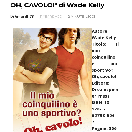
OH, CAVOLO!" di Wade Kelly
Di
Amarilli73
11 YEARS AGO
2 MINUTE
LEGGI
Autore:
Wade Kelly
Titolo: Il
mio
coinquilino
è uno
sportivo?
Oh, cavolo!
Editore:
Dreamspinn
er Press
ISBN-13:
978-1-
62798-506-
2
Pagine: 306