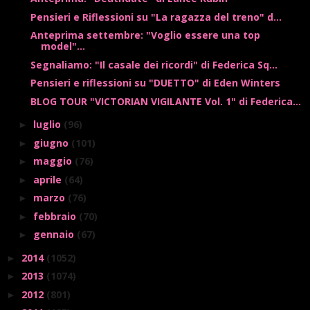
Pensieri e Riflessioni su "La ragazza del treno" d...
Anteprima settembre: "Voglio essere una top
model"...
Segnaliamo: "Il casale dei ricordi" di Federica Sq...
Pensieri e riflessioni su "DUETTO" di Eden Winters
BLOG TOUR "VICTORIAN VIGILANTE Vol. 1" di Federica...
luglio
(96)
►
giugno
(101)
►
maggio
(76)
►
aprile
(64)
►
marzo
(76)
►
febbraio
(70)
►
gennaio
(67)
►
2014
(1052)
►
2013
(1074)
►
2012
(801)
►