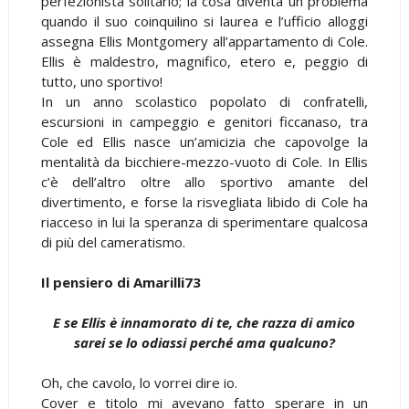
perfezionista solitario; la cosa diventa un problema
quando il suo coinquilino si laurea e l’ufficio alloggi
assegna Ellis Montgomery all’appartamento di Cole.
Ellis è maldestro, magnifico, etero e, peggio di
tutto, uno sportivo!
In un anno scolastico popolato di confratelli,
escursioni in campeggio e genitori ficcanaso, tra
Cole ed Ellis nasce un’amicizia che capovolge la
mentalità da bicchiere-mezzo-vuoto di Cole. In Ellis
c’è dell’altro oltre allo sportivo amante del
divertimento, e forse la risvegliata libido di Cole ha
riacceso in lui la speranza di sperimentare qualcosa
di più del cameratismo.
Il pensiero di Amarilli73
E se Ellis è innamorato di te, che razza di amico
sarei se lo odiassi perché ama qualcuno?
Oh, che cavolo, lo vorrei dire io.
Cover e titolo mi avevano fatto sperare in un