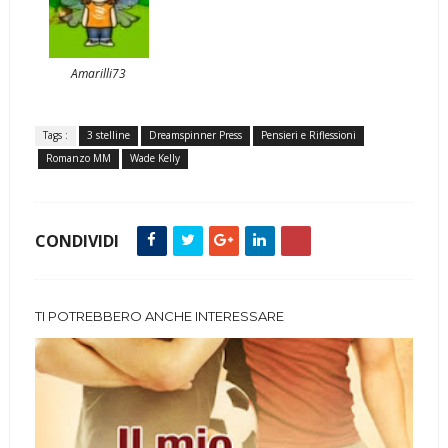
Amarilli73
Tags :
3 stelline
Dreamspinner Press
Pensieri e Riflessioni
Romanzo MM
Wade Kelly
CONDIVIDI
TI POTREBBERO ANCHE INTERESSARE