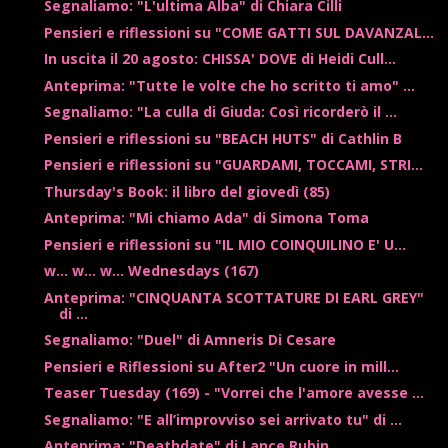
Segnaliamo: "L'ultima Alba" di Chiara Cilli
Pensieri e riflessioni su "COME GATTI SUL DAVANZAL...
In uscita il 20 agosto: CHISSA' DOVE di Heidi Cull...
Anteprima: "Tutte le volte che ho scritto ti amo" ...
Segnaliamo: "La culla di Giuda: Così ricorderò il ...
Pensieri e riflessioni su "BEACH HUTS" di Cathlin B
Pensieri e riflessioni su "GUARDAMI, TOCCAMI, STRI...
Thursday's Book: il libro del giovedì (85)
Anteprima: "Mi chiamo Ada" di Simona Toma
Pensieri e riflessioni su "IL MIO COINQUILINO E' U...
w... w... w... Wednesdays (167)
Anteprima: "CINQUANTA SCOTTATURE DI EARL GREY"
di ...
Segnaliamo: "Duel" di Amneris Di Cesare
Pensieri e Riflessioni su After2 "Un cuore in mill...
Teaser Tuesday (169) - "Vorrei che l'amore avesse ...
Segnaliamo: "E all’improvviso sei arrivato tu" di ...
Anteprima: "Deathdate" di Lance Rubin