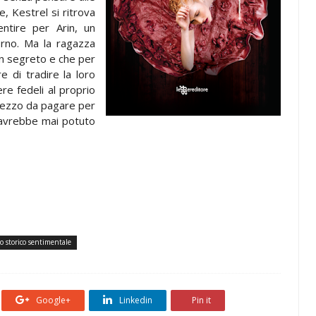
, Kestrel si ritrova
ntire per Arin, un
orno. Ma la ragazza
un segreto e che per
 di tradire la loro
re fedeli al proprio
rezzo da pagare per
 avrebbe mai potuto
 storico sentimentale
Google+
Linkedin
Pin it