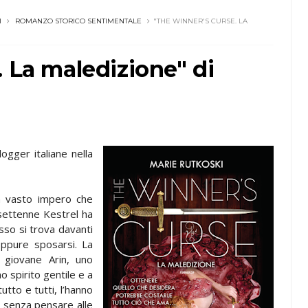
I
ROMANZO STORICO SENTIMENTALE
"THE WINNER'S CURSE. LA
. La maledizione" di
logger italiane nella
un vasto impero che
assettenne Kestrel ha
sso si trova davanti
 oppure sposarsi. La
l giovane Arin, uno
o spirito gentile e a
tutto e tutti, l’hanno
o senza pensare alle