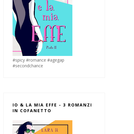
#spicy #romance #agegap
#secondchance
IO & LA MIA EFFE - 3 ROMANZI
IN COFANETTO