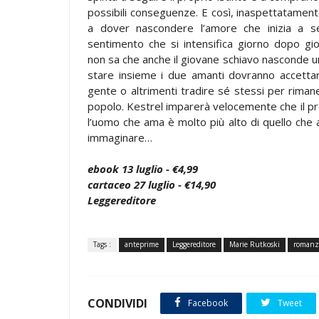
possibili conseguenze. E così, inaspettatamente
a dover nascondere l’amore che inizia a se
sentimento che si intensifica giorno dopo gi
non sa che anche il giovane schiavo nasconde 
stare insieme i due amanti dovranno accettare
gente o altrimenti tradire sé stessi per rimane
popolo. Kestrel imparerà velocemente che il p
l’uomo che ama è molto più alto di quello che
immaginare…
ebook 13 luglio - €4,99
cartaceo 27 luglio - €14,90
Leggereditore
Tags :
anteprime
Leggereditore
Marie Rutkoski
romanzo
CONDIVIDI
Facebook
Tweet