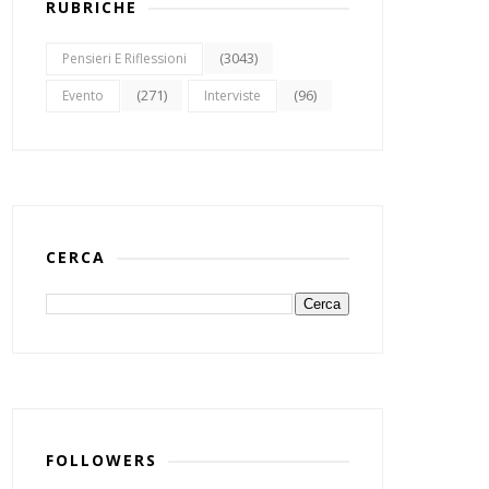
RUBRICHE
(3043)
Pensieri E Riflessioni
(271)
(96)
Evento
Interviste
CERCA
FOLLOWERS