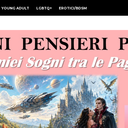
YOUNG ADULT
LGBTQ+
EROTICI/BDSM