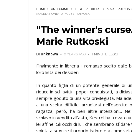
HOME
ANTEPRIME
LEGGEREDITORE
MARIE RUTKOSK
MALEDIZIONE" DI MARIE RUTKOSKI
"The winner's curse
Marie Rutkoski
Di
Unknown
9 YEARS AGO
1 MINUTE
LEGGI
Finalmente in libreria il romanzo scelto dalle b
loro lista dei desideri!
In quanto figlia di un potente generale di 
riduce in schiavitù i popoli conquistati, la dici
sempre goduto di una vita privilegiata. Ma ade
a una scelta difficile: arruolarsi nell’esercito
ragazza, però, ha ben altre intenzioni... Ne
schiavo in vendita all’asta, Kestrel ha trovato un
lei affine. Gli occhi di lui, che sembrano sfidare 
spinta a seguire il proprio istinto e a comprarl