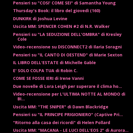
Pensieri su "COSI' COME SEI" di Samantha Young
Thursday's Book: il libro del giovedì (160)
DUNKIRK di Joshua Levine
Uscita MM: SPENCER COHEN #2 di N.R. Walker
Pensieri su "LA SEDUZIONE DELL'OMBRA" di Kresley
Cole
Video-recensione su DISCONNECT2 di Ilaria Soragni
Pensieri su "IL CANTO DI OESTEND" di Marie Sexton
IL LIBRO DELL'ESTATE di Michelle Gable
E' SOLO COLPA TUA di Robin C.
COME SE FOSSE IERI di Irene Vanni
Due novelle di Lora Leigh per superare il clima ho...
Video-recensione per L'ULTIMA NOTTE AL MONDO di
BI...
Uscita MM: "THE SNIPER" di Dawn Blackridge
Pensieri su "IL PRINCIPE PRIGIONIERO" (Captive Pri...
"Ritorno alla casa dei ricordi" di Helen Pollard
Uscita MM: "MACANA - LE LUCI DELL'EOS 2" di Aurora...