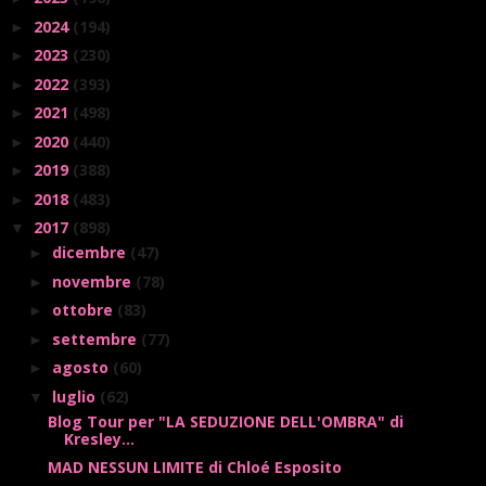
2024
(194)
►
2023
(230)
►
2022
(393)
►
2021
(498)
►
2020
(440)
►
2019
(388)
►
2018
(483)
►
2017
(898)
▼
dicembre
(47)
►
novembre
(78)
►
ottobre
(83)
►
settembre
(77)
►
agosto
(60)
►
luglio
(62)
▼
Blog Tour per "LA SEDUZIONE DELL'OMBRA" di
Kresley...
MAD NESSUN LIMITE di Chloé Esposito