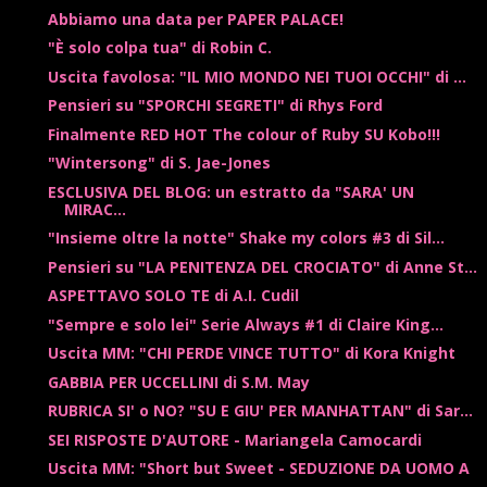
Abbiamo una data per PAPER PALACE!
"È solo colpa tua" di Robin C.
Uscita favolosa: "IL MIO MONDO NEI TUOI OCCHI" di ...
Pensieri su "SPORCHI SEGRETI" di Rhys Ford
Finalmente RED HOT The colour of Ruby SU Kobo!!!
"Wintersong" di S. Jae-Jones
ESCLUSIVA DEL BLOG: un estratto da "SARA' UN
MIRAC...
"Insieme oltre la notte" Shake my colors #3 di Sil...
Pensieri su "LA PENITENZA DEL CROCIATO" di Anne St...
ASPETTAVO SOLO TE di A.I. Cudil
"Sempre e solo lei" Serie Always #1 di Claire King...
Uscita MM: "CHI PERDE VINCE TUTTO" di Kora Knight
GABBIA PER UCCELLINI di S.M. May
RUBRICA SI' o NO? "SU E GIU' PER MANHATTAN" di Sar...
SEI RISPOSTE D'AUTORE - Mariangela Camocardi
Uscita MM: "Short but Sweet - SEDUZIONE DA UOMO A
...