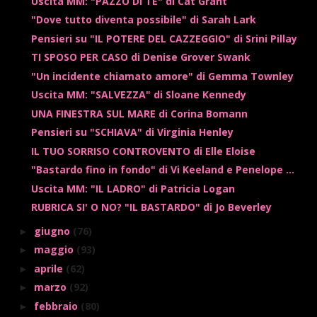
Uscita MM: "PAZZO DI TE" di Cat Grant
"Dove tutto diventa possibile" di Sarah Lark
Pensieri su "IL POTERE DEL CAZZEGGIO" di Srini Pillay
TI SPOSO PER CASO di Denise Grover Swank
"Un incidente chiamato amore" di Gemma Townley
Uscita MM: "SALVEZZA" di Sloane Kennedy
UNA FINESTRA SUL MARE di Corina Bomann
Pensieri su "SCHIAVA" di Virginia Henley
IL TUO SORRISO CONTROVENTO di Elle Eloise
"Bastardo fino in fondo" di Vi Keeland e Penelope ...
Uscita MM: "IL LADRO" di Patricia Logan
RUBRICA SI' O NO? "IL BASTARDO" di Jo Beverley
giugno
(76)
►
maggio
(93)
►
aprile
(62)
►
marzo
(92)
►
febbraio
(80)
►