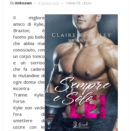
Di
Unknown
9 YEARS AGO
1 MINUTE
LEGGI
Il migliore
amico di Kylie,
Braxton, è
l’uomo più bello
che abbia mai
conosciuto, con
un corpo tonico
e un sorriso
che fa cadere
le mutandine di
ogni donna che
incontra.
Tranne Kylie.
Forse.
Kylie non vede
l’ora di
smettere di
uscire con le