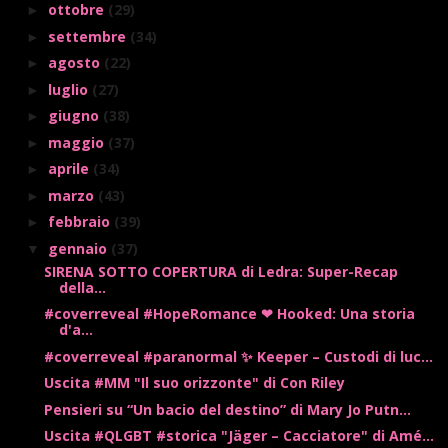
ottobre
(29)
►
settembre
(34)
►
agosto
(22)
►
luglio
(27)
►
giugno
(38)
►
maggio
(37)
►
aprile
(34)
►
marzo
(43)
►
febbraio
(39)
►
gennaio
(37)
▼
SIRENA SOTTO COPERTURA di Ledra: Super-Recap
della...
#coverreveal #HopeRomance ❤ Hooked: Una storia
d'a...
#coverreveal #paranormal ✨ Keeper – Custodi di luc...
Uscita #MM "Il suo orizzonte" di Con Riley
Pensieri su “Un bacio del destino” di Mary Jo Putn...
Uscita #QLGBT #storica "Jäger – Cacciatore" di Amé...