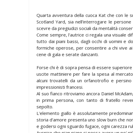
Quarta avventura della cuoca Kat che con le s
Scotland Yard, sia nell'interrogare le persone 
scevre da pregiudizi sociali da mentalità conserv
Come sempre, l'autrice ci regala una visuale d
tutto dai piani bassi, dagli occhi di uomini e
formiche operose, per consentire a chi vive ai p
cene di gala e serate danzanti.
Forse chi è di sopra pensa di essere superiore i
uscite mattiniere per fare la spesa al mercato
alcuni trovatelli da un orfanotrofio e persin
impressionisti francesi.
Al suo fianco ritroviamo ancora Daniel McAdam
in prima persona, con tanto di fratello rev
sepolto.
L'elemento giallo è assolutamente predominan
storia d'amore presenta uno slow burn che non 
e godersi ogni sguardo fugace, ogni carezza r
Auspico che pian piano si possa avere un po' pi