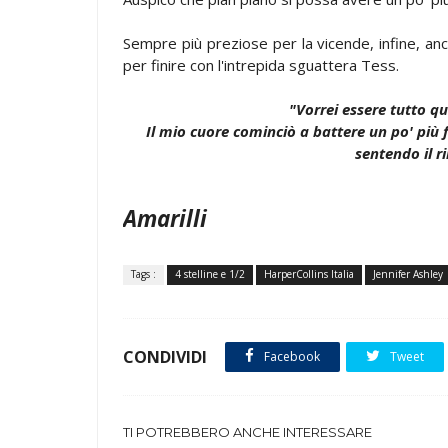
Sempre più preziose per la vicende, infine, anch
per finire con l'intrepida sguattera Tess.
"Vorrei essere tutto q
Il mio cuore cominciò a battere un po' più
sentendo il r
Amarilli
Tags :
4 stelline e 1/2
HarperCollins Italia
Jennifer Ashley
CONDIVIDI
Facebook
Tweet
TI POTREBBERO ANCHE INTERESSARE