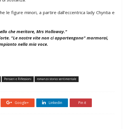
e le figure minori, a partire dall'eccentrica lady Chyntia e
uello che meritare, Mrs Holloway."
 forte. "Le nostre vite non ci appartengono" mormorai,
impianto nella mia voce.
Pensieri e Riflessioni
romanzo storico sentimentale
Google+
Linkedin
Pin it