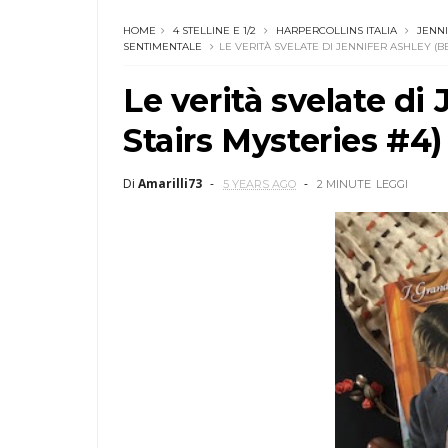
HOME
4 STELLINE E 1/2
HARPERCOLLINS ITALIA
JENN
SENTIMENTALE
LE VERITÀ SVELATE DI JENNIFER ASHLEY (B
Le verità svelate di
Stairs Mysteries #4)
Di
Amarilli73
5 YEARS AGO
2 MINUTE
LEGGI