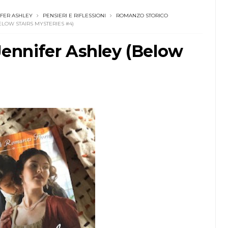
IFER ASHLEY
PENSIERI E RIFLESSIONI
ROMANZO STORICO
ELOW STAIRS MYSTERIES #4)
 Jennifer Ashley (Below