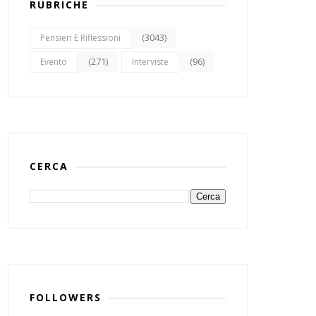
RUBRICHE
(3043)
Pensieri E Riflessioni
(271)
(96)
Evento
Interviste
CERCA
FOLLOWERS