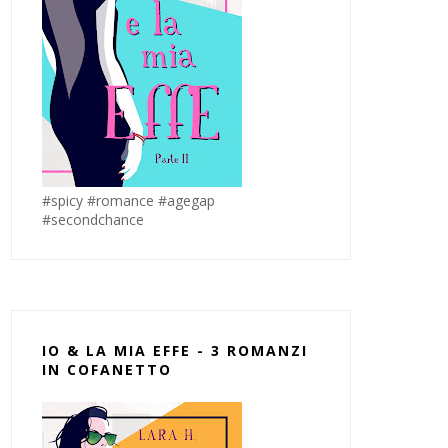
#spicy #romance #agegap
#secondchance
IO & LA MIA EFFE - 3 ROMANZI
IN COFANETTO