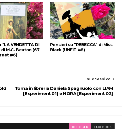
su "LA VENDETTA DI
Pensieri su "REBECCA" di Miss
 di M.C. Beaton (67
Black (UNFIT #8)
reet #6)
Successivo
old
Torna in libreria Daniela Spagnuolo con LIAM
[Experiment 01] e NORA [Experiment 02]
BLOGGER
FACEBOOK