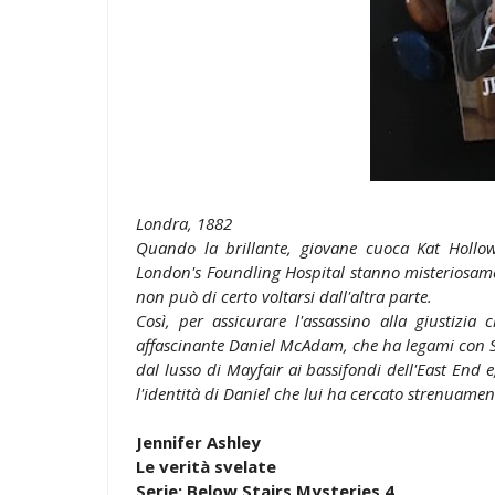
Londra, 1882
Quando la brillante, giovane cuoca Kat Hollow
London's Foundling Hospital stanno misteriosamen
non può di certo voltarsi dall'altra parte.
Così, per assicurare l'assassino alla giustizi
affascinante Daniel McAdam, che ha legami con Sco
dal lusso di Mayfair ai bassifondi dell'East End e
l'identità di Daniel che lui ha cercato strenuament
Jennifer Ashley
Le verità svelate
Serie: Below Stairs Mysteries 4