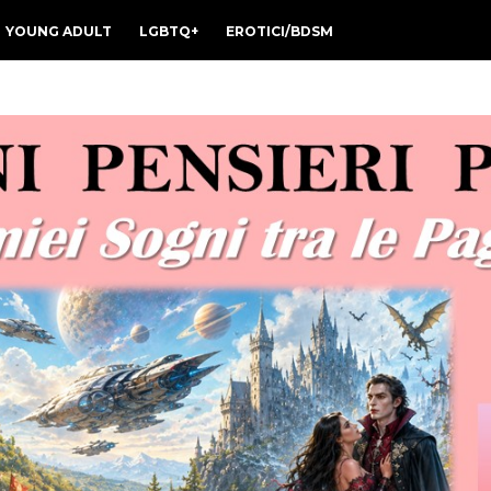
YOUNG ADULT
LGBTQ+
EROTICI/BDSM