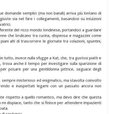
ue domande semplici (ma non banali) arriva più lontano di
giuste sia nel fare i collegamenti, basandosi su intuizioni
atrici.
ifferente del ricco mondo londinese, portandoci a guardare
 donne che brulicano tra cucina, dispensa e magazzini come
iani alti di trascorrere le giornate tra colazioni, spuntini,
n tutto, invece nulla sfugge a Kat, che, tra gustosi piatti e
, trova anche il tempo per investigare sulla sparizione di
o per posare per una gentildonna pittrice, seguace degli
, sempre misterioso ed enigmatico, ma stavolta coinvolto
erendo e inaspettati legami con un passato ancora non
te rispetto a quello romantico, ma devo dire che questa
mi dispiace, tanto che si finisce per attendere impazienti
ubata.
ù di sostanza.