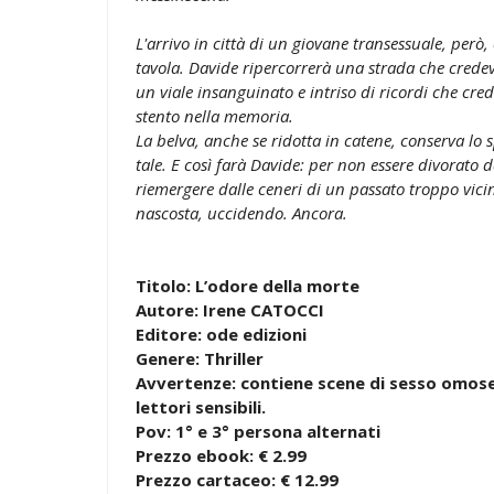
L'arrivo in città di un giovane transessuale, però,
tavola. Davide ripercorrerà una strada che crede
un viale insanguinato e intriso di ricordi che cre
stento nella memoria.
La belva, anche se ridotta in catene, conserva lo s
tale. E così farà Davide: per non essere divorato d
riemergere dalle ceneri di un passato troppo vici
nascosta, uccidendo. Ancora.
Titolo: L’odore della morte
Autore: Irene CATOCCI
Editore: ode edizioni
Genere: Thriller
Avvertenze: contiene scene di sesso omos
lettori sensibili.
Pov: 1° e 3° persona alternati
Prezzo ebook: € 2.99
Prezzo cartaceo: € 12.99