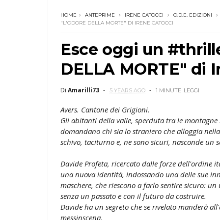
HOME
ANTEPRIME
IRENE CATOCCI
O.D.E. EDIZIONI
"L'ODORE DELLA MORTE" DI IRENE CATOCCI
Esce oggi un #thri
DELLA MORTE" di Ir
Di
Amarilli73
5 YEARS AGO
1 MINUTE
LEGGI
Avers. Cantone dei Grigioni.
Gli abitanti della valle, sperduta tra le montagne s
domandano chi sia lo straniero che alloggia nella 
schivo, taciturno e, ne sono sicuri, nasconde un s
Davide Profeta, ricercato dalle forze dell'ordine it
una nuova identità, indossando una delle sue in
maschere, che riescono a farlo sentire sicuro: u
senza un passato e con il futuro da costruire.
Davide ha un segreto che se rivelato manderà all'a
messinscena.