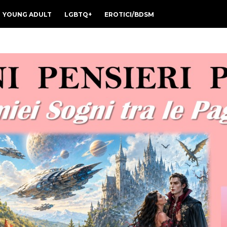
YOUNG ADULT
LGBTQ+
EROTICI/BDSM