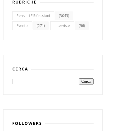
RUBRICHE
(3043)
Pensieri E Riflessioni
(271)
(96)
Evento
Interviste
CERCA
FOLLOWERS