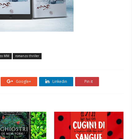
zo MM
romanzo thriller
Google+
Linkedin
Pin it