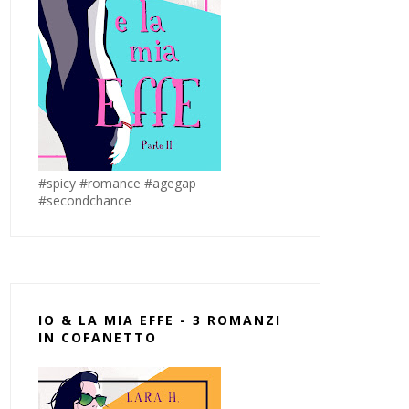
#spicy #romance #agegap
#secondchance
IO & LA MIA EFFE - 3 ROMANZI
IN COFANETTO