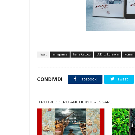
Tags :
anteprime
Irene Catocci
O.D.E. Edizioni
Roman
CONDIVIDI
Facebook
Tweet
TI POTREBBERO ANCHE INTERESSARE