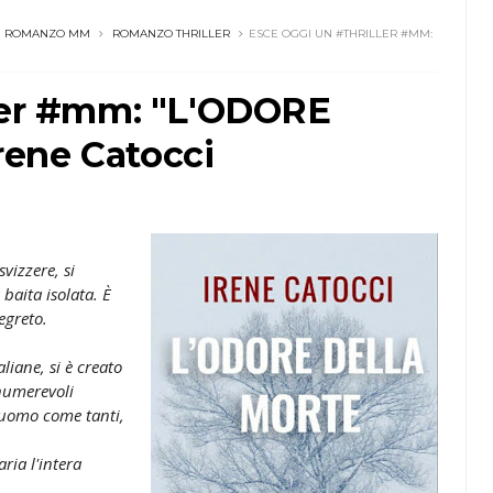
ROMANZO MM
ROMANZO THRILLER
ESCE OGGI UN #THRILLER #MM:
ller #mm: "L'ODORE
ene Catocci
vizzere, si
baita isolata. È
egreto.
aliane, si è creato
numerevoli
n uomo come tanti,
ria l'intera