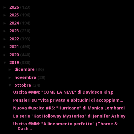
2026
(123)
►
2025
(196)
►
2024
(194)
►
2023
(230)
►
2022
(393)
►
2021
(498)
►
2020
(440)
►
2019
(388)
▼
dicembre
(36)
►
novembre
(29)
►
ottobre
(34)
▼
Uscita #MM: "COME LA NEVE" di Davidson King
Pensieri su "Vita privata e abitudini di accoppiam...
Nuova #uscita #RS: "Hurricane" di Monica Lombardi
La serie "Kat Holloway Mysteries" di Jennifer Ashley
Uscita #MM: "Allineamento perfetto" (Thorne &
Dash...