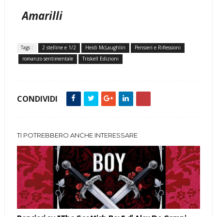
Amarilli
Tags :
2 stelline e 1/2
Heidi McLaughlin
Pensieri e Riflessioni
romanzo sentimentale
Triskell Edizioni
CONDIVIDI
TI POTREBBERO ANCHE INTERESSARE