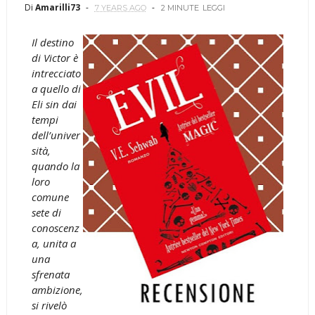
Di
Amarilli73
7 YEARS AGO
2 MINUTE
LEGGI
Il destino
di Victor è
intrecciato
a quello di
Eli sin dai
tempi
dell’univer
sità,
quando la
loro
comune
sete di
conoscenz
a, unita a
una
sfrenata
ambizione,
si rivelò