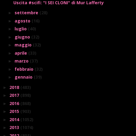
Uscita #scifi: "I SEI CLONI" di Mur Lafferty
settembre
(28)
►
agosto
(16)
►
luglio
(40)
►
giugno
(32)
►
maggio
(32)
►
aprile
(33)
►
marzo
(37)
►
febbraio
(32)
►
gennaio
(39)
►
2018
(483)
►
2017
(898)
►
2016
(868)
►
2015
(903)
►
2014
(1052)
►
2013
(1074)
►
2012
(801)
►