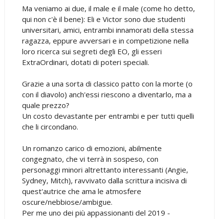
Ma veniamo ai due, il male e il male (come ho detto,
qui non c'è il bene): Eli e Victor sono due studenti
universitari, amici, entrambi innamorati della stessa
ragazza, eppure avversari e in competizione nella
loro ricerca sui segreti degli EO, gli esseri
ExtraOrdinari, dotati di poteri speciali.
Grazie a una sorta di classico patto con la morte (o
con il diavolo) anch'essi riescono a diventarlo, ma a
quale prezzo?
Un costo devastante per entrambi e per tutti quelli
che li circondano.
Un romanzo carico di emozioni, abilmente
congegnato, che vi terrà in sospeso, con
personaggi minori altrettanto interessanti (Angie,
Sydney, Mitch), ravvivato dalla scrittura incisiva di
quest'autrice che ama le atmosfere
oscure/nebbiose/ambigue.
Per me uno dei più appassionanti del 2019 -