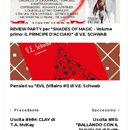
REVIEW PARTY per "SHADES OF MAGIC - Volume
primo: IL PRINCIPE D'ACCIAIO" di V.E. SCHWAB
Pensieri su "EVIL (Villains #1) di V.E. Schwab
Precedente
Successivo
Uscita #MM: CLAY di
Uscita #RS:
T.A. McKay
"BALLANDO CON IL
DIAVOLO" di Faith