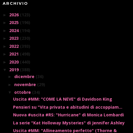
ARCHIVIO
2026
(123)
►
2025
(196)
►
2024
(194)
►
2023
(230)
►
2022
(393)
►
2021
(498)
►
2020
(440)
►
2019
(388)
▼
dicembre
(36)
►
novembre
(29)
►
ottobre
(34)
▼
Uscita #MM: "COME LA NEVE" di Davidson King
Pensieri su "Vita privata e abitudini di accoppiam...
Nuova #uscita #RS: "Hurricane" di Monica Lombardi
La serie "Kat Holloway Mysteries" di Jennifer Ashley
Uscita #MM: "Allineamento perfetto" (Thorne &