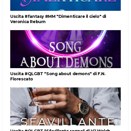
Uscita #fantasy #MM "Dimenticare il cielo" di
Veronica Reburn
Uscita #QLGBT "Song about demons" di F.N.
Fiorescato
Uscita #QLGBT "Sfavillante regno" di HJ Welch