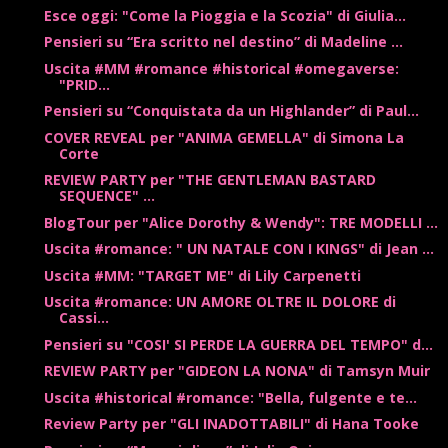
Esce oggi: "Come la Pioggia e la Scozia" di Giulia...
Pensieri su “Era scritto nel destino” di Madeline ...
Uscita #MM #romance #historical #omegaverse:
"PRID...
Pensieri su “Conquistata da un Highlander” di Paul...
COVER REVEAL per "ANIMA GEMELLA" di Simona La
Corte
REVIEW PARTY per "THE GENTLEMAN BASTARD
SEQUENCE" ...
BlogTour per "Alice Dorothy & Wendy": TRE MODELLI ...
Uscita #romance: " UN NATALE CON I KINGS" di Jean ...
Uscita #MM: "TARGET ME" di Lily Carpenetti
Uscita #romance: UN AMORE OLTRE IL DOLORE di
Cassi...
Pensieri su "COSI' SI PERDE LA GUERRA DEL TEMPO" d...
REVIEW PARTY per "GIDEON LA NONA" di Tamsyn Muir
Uscita #historical #romance: "Bella, fulgente e te...
Review Party per "GLI INADOTTABILI" di Hana Tooke