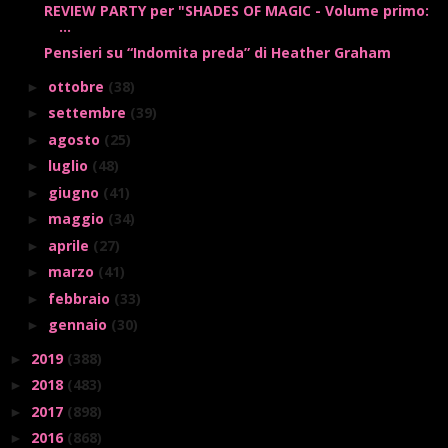
REVIEW PARTY per "SHADES OF MAGIC - Volume primo:
...
Pensieri su “Indomita preda” di Heather Graham
ottobre
(38)
►
settembre
(39)
►
agosto
(25)
►
luglio
(48)
►
giugno
(41)
►
maggio
(34)
►
aprile
(27)
►
marzo
(41)
►
febbraio
(33)
►
gennaio
(30)
►
2019
(388)
►
2018
(483)
►
2017
(898)
►
2016
(868)
►