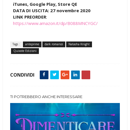
iTunes, Google Play, Store QE
DATA DI USCITA: 27 novembre 2020
LINK PREORDER
:
https://www.amazon.it/dp/B088MNCYGC/
Tags :
anteprime
dark romance
Natasha Knight
Quixote Edizioni
CONDIVIDI
TI POTREBBERO ANCHE INTERESSARE