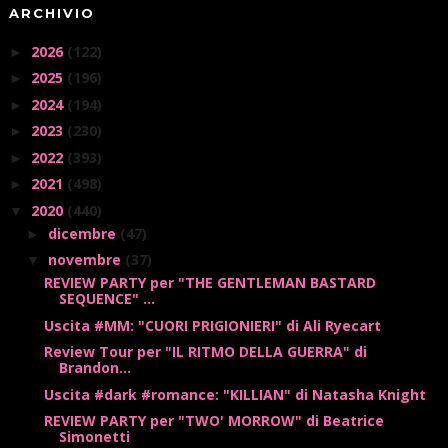
ARCHIVIO
2026
(122)
►
2025
(196)
►
2024
(194)
►
2023
(230)
►
2022
(393)
►
2021
(498)
►
2020
(440)
▼
dicembre
(47)
►
novembre
(37)
▼
REVIEW PARTY per "THE GENTLEMAN BASTARD
SEQUENCE" ...
Uscita #MM: "CUORI PRIGIONIERI" di Ali Ryecart
Review Tour per "IL RITMO DELLA GUERRA" di
Brandon...
Uscita #dark #romance: "KILLIAN" di Natasha Knight
REVIEW PARTY per "TWO' MORROW" di Beatrice
Simonetti