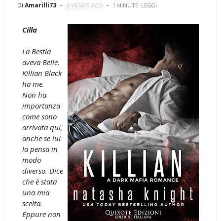
Di
Amarilli73
6 YEARS AGO
1 MINUTE
LEGGI
Cilla
La Bestia
aveva Belle.
Killian Black
ha me.
Non ha
importanza
come sono
arrivata qui,
anche se lui
la pensa in
modo
diverso. Dice
che è stata
una mia
scelta.
Eppure non