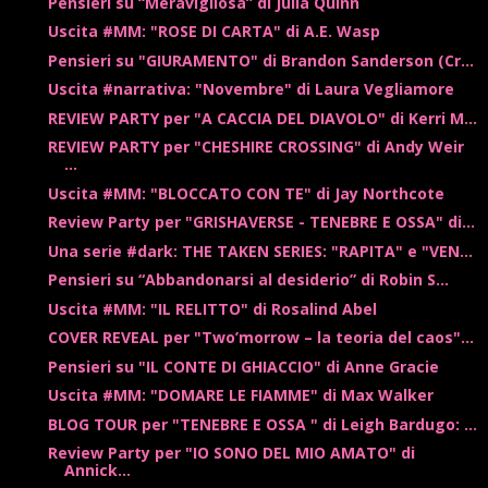
Pensieri su “Meravigliosa” di Julia Quinn
Uscita #MM: "ROSE DI CARTA" di A.E. Wasp
Pensieri su "GIURAMENTO" di Brandon Sanderson (Cr...
Uscita #narrativa: "Novembre" di Laura Vegliamore
REVIEW PARTY per "A CACCIA DEL DIAVOLO" di Kerri M...
REVIEW PARTY per "CHESHIRE CROSSING" di Andy Weir
...
Uscita #MM: "BLOCCATO CON TE" di Jay Northcote
Review Party per "GRISHAVERSE - TENEBRE E OSSA" di...
Una serie #dark: THE TAKEN SERIES: "RAPITA" e "VEN...
Pensieri su “Abbandonarsi al desiderio” di Robin S...
Uscita #MM: "IL RELITTO" di Rosalind Abel
COVER REVEAL per "Two’morrow – la teoria del caos"...
Pensieri su "IL CONTE DI GHIACCIO" di Anne Gracie
Uscita #MM: "DOMARE LE FIAMME" di Max Walker
BLOG TOUR per "TENEBRE E OSSA " di Leigh Bardugo: ...
Review Party per "IO SONO DEL MIO AMATO" di
Annick...