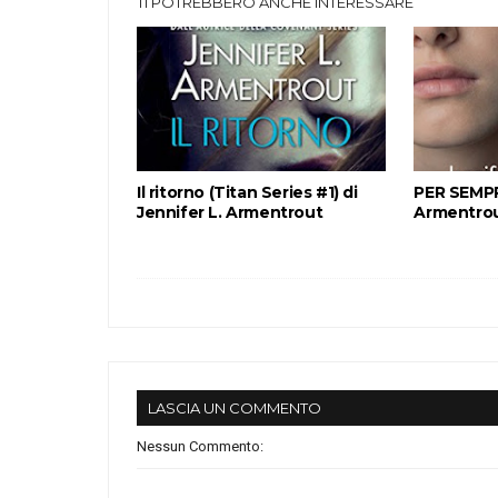
TI POTREBBERO ANCHE INTERESSARE
Il ritorno (Titan Series #1) di
PER SEMPRE
Jennifer L. Armentrout
Armentro
LASCIA UN COMMENTO
Nessun Commento: