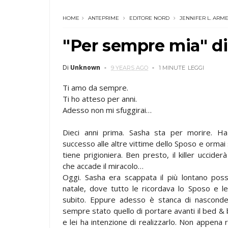
HOME
ANTEPRIME
EDITORE NORD
JENNIFER L. ARM
"Per sempre mia" di
Di
Unknown
9 YEARS AGO
1 MINUTE
LEGGI
Ti amo da sempre.
Ti ho atteso per anni.
Adesso non mi sfuggirai…
Dieci anni prima. Sasha sta per morire. H
successo alle altre vittime dello Sposo e ormai s
tiene prigioniera. Ben presto, il killer uccide
che accade il miracolo…
Oggi. Sasha era scappata il più lontano possi
natale, dove tutto le ricordava lo Sposo e l
subito. Eppure adesso è stanca di nasconder
sempre stato quello di portare avanti il bed & 
e lei ha intenzione di realizzarlo. Non appena 