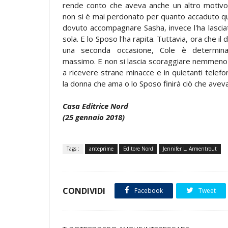
rende conto che aveva anche un altro motivo
non si è mai perdonato per quanto accaduto qu
dovuto accompagnare Sasha, invece l'ha lascia
sola. E lo Sposo l'ha rapita. Tuttavia, ora che il
una seconda occasione, Cole è determinat
massimo. E non si lascia scoraggiare nemmeno 
a ricevere strane minacce e in quietanti telef
la donna che ama o lo Sposo finirà ciò che aveva
Casa Editrice Nord
(25 gennaio 2018)
Tags :
anteprime
Editore Nord
Jennifer L. Armentrout
CONDIVIDI
Facebook
Tweet