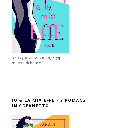
#spicy #romance #agegap
#secondchance
IO & LA MIA EFFE - 3 ROMANZI
IN COFANETTO