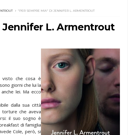
ENTROUT
"PER SEMPRE MIA" DI JENNIFER L. ARMENTROUT
 Jennifer L. Armentrout
a visto che cosa è
ono giorni che lui la
rà anche lei. Ma ecco
bile dalla sua città
e torture che aveva
si: il suo sogno è
breakfast di famiglia
rivede Cole, però, si