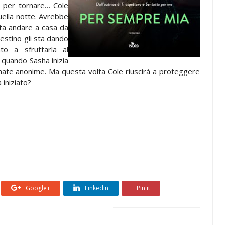
 per tornare… Cole
ella notte. Avrebbe
ta andare a casa da
 destino gli sta dando
o a sfruttarla al
quando Sasha inizia
onate anonime. Ma questa volta Cole riuscirà a proteggere
 iniziato?
Google+
Linkedin
Pin it