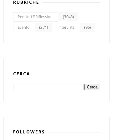
RUBRICHE
(3043)
Pensieri E Riflessioni
(271)
(96)
Evento
Interviste
CERCA
FOLLOWERS