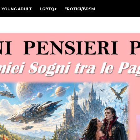
YOUNG ADULT
LGBTQ+
EROTICI/BDSM