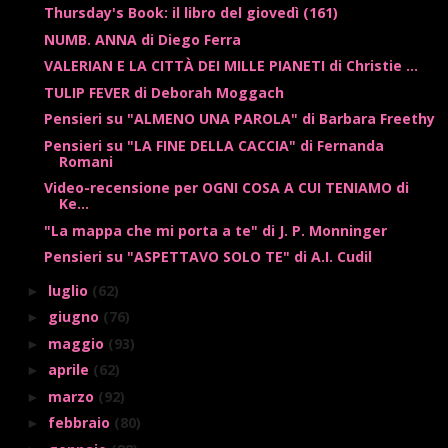
Thursday's Book: il libro del giovedì (161)
NUMB. ANNA di Diego Ferra
VALERIAN E LA CITTÀ DEI MILLE PIANETI di Christie ...
TULIP FEVER di Deborah Moggach
Pensieri su "ALMENO UNA PAROLA" di Barbara Freethy
Pensieri su "LA FINE DELLA CACCIA" di Fernanda
Romani
Video-recensione per OGNI COSA A CUI TENIAMO di
Ke...
"La mappa che mi porta a te" di J. P. Monninger
Pensieri su "ASPETTAVO SOLO TE" di A.I. Cudil
luglio
(62)
►
giugno
(76)
►
maggio
(93)
►
aprile
(62)
►
marzo
(92)
►
febbraio
(80)
►