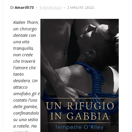
Di
Amarilli73
9 YEARS AGO
2 MINUTE
LEGGI
Kaden Thorn,
un chirurgo
dentale con
una vita
tranquilla,
non crede
che troverà
l’amore che
tanto
desidera. Un
attacco
omofobo gli è
costato l’uso
delle gambe,
confinandolo
su una sedia
a rotelle. Ha