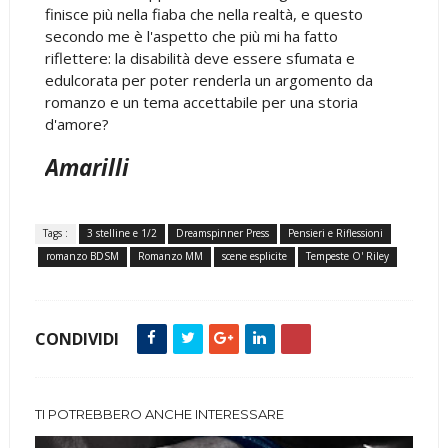
finisce più nella fiaba che nella realtà, e questo
secondo me è l'aspetto che più mi ha fatto
riflettere: la disabilità deve essere sfumata e
edulcorata per poter renderla un argomento da
romanzo e un tema accettabile per una storia
d'amore?
Amarilli
Tags :
3 stelline e 1/2
Dreamspinner Press
Pensieri e Riflessioni
romanzo BDSM
Romanzo MM
scene esplicite
Tempeste O' Riley
CONDIVIDI
TI POTREBBERO ANCHE INTERESSARE