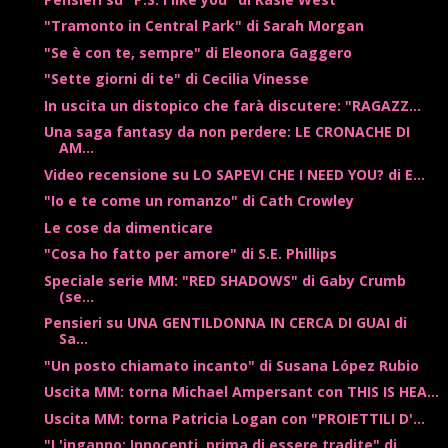
"Tramonto in Central Park" di Sarah Morgan
"Se è con te, sempre" di Eleonora Gaggero
"Sette giorni di te" di Cecilia Vinesse
In uscita un distopico che farà discutere: "RAGAZZ...
Una saga fantasy da non perdere: LE CRONACHE DI
AM...
Video recensione su LO SAPEVI CHE I NEED YOU? di E...
"Io e te come un romanzo" di Cath Crowley
Le cose da dimenticare
"Cosa ho fatto per amore" di S.E. Phillips
Speciale serie MM: "RED SHADOWS" di Gaby Crumb
(se...
Pensieri su UNA GENTILDONNA IN CERCA DI GUAI di
Sa...
"Un posto chiamato incanto" di Susana López Rubio
Uscita MM: torna Michael Ampersant con THIS IS HEA...
Uscita MM: torna Patricia Logan con "PROIETTILI D'...
"L'inganno: Innocenti, prima di essere tradite" di...