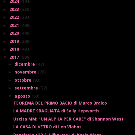
2024
(194)
►
2023
(230)
►
2022
(393)
►
2021
(498)
►
2020
(440)
►
2019
(388)
►
2018
(483)
►
2017
(898)
▼
dicembre
(47)
►
novembre
(78)
►
ottobre
(83)
►
settembre
(77)
►
agosto
(60)
▼
TEOREMA DEL PRIMO BACIO di Marco Braico
LA MADRE SBAGLIATA di Sally Hepworth
Uscita MM: "UN ALPHA PER GABE" di Shannon West
LA CASA DI VETRO di Len Vlahos
Pensieri su "P.S. I like you" di Kasie West