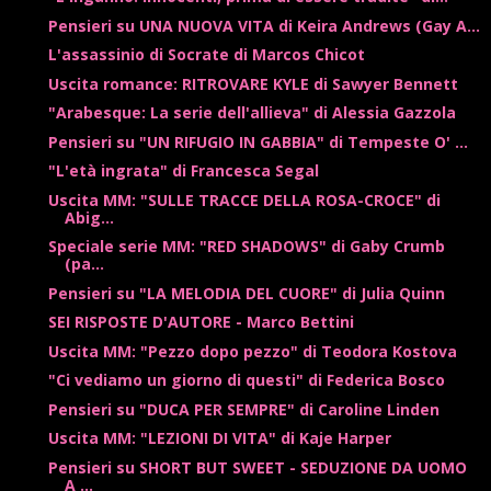
Pensieri su UNA NUOVA VITA di Keira Andrews (Gay A...
L'assassinio di Socrate di Marcos Chicot
Uscita romance: RITROVARE KYLE di Sawyer Bennett
"Arabesque: La serie dell'allieva" di Alessia Gazzola
Pensieri su "UN RIFUGIO IN GABBIA" di Tempeste O' ...
"L'età ingrata" di Francesca Segal
Uscita MM: "SULLE TRACCE DELLA ROSA-CROCE" di
Abig...
Speciale serie MM: "RED SHADOWS" di Gaby Crumb
(pa...
Pensieri su "LA MELODIA DEL CUORE" di Julia Quinn
SEI RISPOSTE D'AUTORE - Marco Bettini
Uscita MM: "Pezzo dopo pezzo" di Teodora Kostova
"Ci vediamo un giorno di questi" di Federica Bosco
Pensieri su "DUCA PER SEMPRE" di Caroline Linden
Uscita MM: "LEZIONI DI VITA" di Kaje Harper
Pensieri su SHORT BUT SWEET - SEDUZIONE DA UOMO
A ...