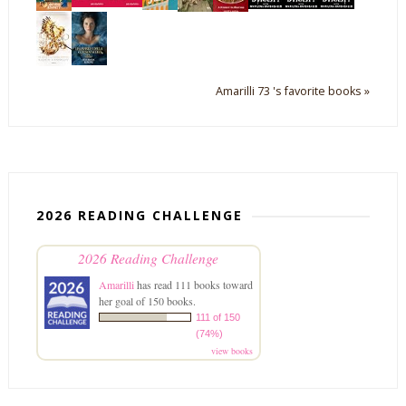
Amarilli 73 's favorite books »
2026 READING CHALLENGE
2026 Reading Challenge
Amarilli
has read 111 books toward
her goal of 150 books.
111 of 150
(74%)
view books