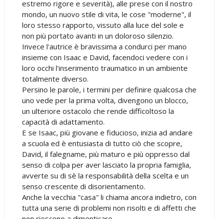
estremo rigore e severità), alle prese con il nostro
mondo, un nuovo stile di vita, le cose "moderne", il
loro stesso rapporto, vissuto alla luce del sole e
non più portato avanti in un doloroso silenzio.
Invece l'autrice è bravissima a condurci per mano
insieme con Isaac e David, facendoci vedere con i
loro occhi l'inserimento traumatico in un ambiente
totalmente diverso.
Persino le parole, i termini per definire qualcosa che
uno vede per la prima volta, divengono un blocco,
un ulteriore ostacolo che rende difficoltoso la
capacità di adattamento.
E se Isaac, più giovane e fiducioso, inizia ad andare
a scuola ed è entusiasta di tutto ciò che scopre,
David, il falegname, più maturo e più oppresso dal
senso di colpa per aver lasciato la propria famiglia,
avverte su di sè la responsabilità della scelta e un
senso crescente di disorientamento.
Anche la vecchia "casa" li chiama ancora indietro, con
tutta una serie di problemi non risolti e di affetti che
non riescono a dimenticare...