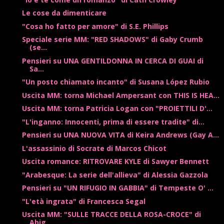
Le cose da dimenticare
"Cosa ho fatto per amore" di S.E. Phillips
Speciale serie MM: "RED SHADOWS" di Gaby Crumb
(se...
Pensieri su UNA GENTILDONNA IN CERCA DI GUAI di
Sa...
"Un posto chiamato incanto" di Susana López Rubio
Uscita MM: torna Michael Ampersant con THIS IS HEA...
Uscita MM: torna Patricia Logan con "PROIETTILI D'...
"L'inganno: Innocenti, prima di essere tradite" di...
Pensieri su UNA NUOVA VITA di Keira Andrews (Gay A...
L'assassinio di Socrate di Marcos Chicot
Uscita romance: RITROVARE KYLE di Sawyer Bennett
"Arabesque: La serie dell'allieva" di Alessia Gazzola
Pensieri su "UN RIFUGIO IN GABBIA" di Tempeste O' ...
"L'età ingrata" di Francesca Segal
Uscita MM: "SULLE TRACCE DELLA ROSA-CROCE" di
Abig...