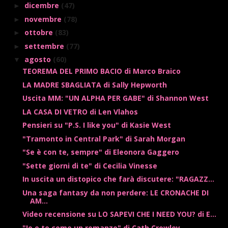
dicembre
(47)
►
novembre
(78)
►
ottobre
(83)
►
settembre
(77)
►
agosto
(60)
▼
TEOREMA DEL PRIMO BACIO di Marco Braico
LA MADRE SBAGLIATA di Sally Hepworth
Uscita MM: "UN ALPHA PER GABE" di Shannon West
LA CASA DI VETRO di Len Vlahos
Pensieri su "P.S. I like you" di Kasie West
"Tramonto in Central Park" di Sarah Morgan
"Se è con te, sempre" di Eleonora Gaggero
"Sette giorni di te" di Cecilia Vinesse
In uscita un distopico che farà discutere: "RAGAZZ...
Una saga fantasy da non perdere: LE CRONACHE DI
AM...
Video recensione su LO SAPEVI CHE I NEED YOU? di E...
"Io e te come un romanzo" di Cath Crowley