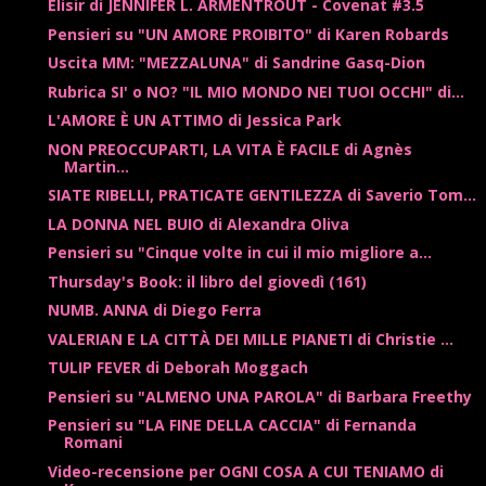
Elisir di JENNIFER L. ARMENTROUT - Covenat #3.5
Pensieri su "UN AMORE PROIBITO" di Karen Robards
Uscita MM: "MEZZALUNA" di Sandrine Gasq-Dion
Rubrica SI' o NO? "IL MIO MONDO NEI TUOI OCCHI" di...
L'AMORE È UN ATTIMO di Jessica Park
NON PREOCCUPARTI, LA VITA È FACILE di Agnès
Martin...
SIATE RIBELLI, PRATICATE GENTILEZZA di Saverio Tom...
LA DONNA NEL BUIO di Alexandra Oliva
Pensieri su "Cinque volte in cui il mio migliore a...
Thursday's Book: il libro del giovedì (161)
NUMB. ANNA di Diego Ferra
VALERIAN E LA CITTÀ DEI MILLE PIANETI di Christie ...
TULIP FEVER di Deborah Moggach
Pensieri su "ALMENO UNA PAROLA" di Barbara Freethy
Pensieri su "LA FINE DELLA CACCIA" di Fernanda
Romani
Video-recensione per OGNI COSA A CUI TENIAMO di