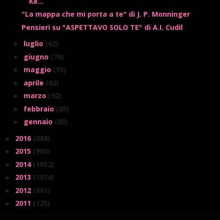
Ke...
"La mappa che mi porta a te" di J. P. Monninger
Pensieri su "ASPETTAVO SOLO TE" di A.I. Cudil
luglio
(62)
►
giugno
(76)
►
maggio
(93)
►
aprile
(62)
►
marzo
(92)
►
febbraio
(80)
►
gennaio
(88)
►
2016
(868)
►
2015
(903)
►
2014
(1052)
►
2013
(1074)
►
2012
(801)
►
2011
(125)
►