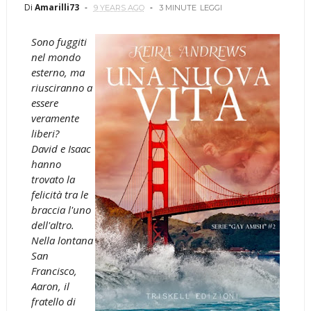
Di
Amarilli73
9 YEARS AGO
3 MINUTE
LEGGI
Sono fuggiti
nel mondo
esterno, ma
riusciranno a
essere
veramente
liberi?
David e Isaac
hanno
trovato la
felicità tra le
braccia l'uno
dell'altro.
Nella lontana
San
Francisco,
Aaron, il
fratello di