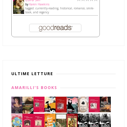
by
Karen Hawkins
tagged: currently-reading, historical, romance, smile-
book, and regency
ULTIME LETTURE
AMARILLI'S BOOKS